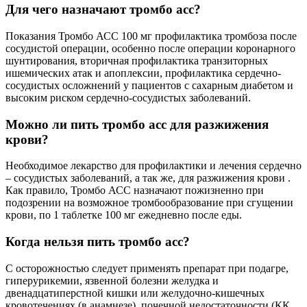
Для чего назначают тромбо асс?
Показания Тромбо АСС 100 мг профилактика тромбоза после
сосудистой операции, особенно после операции коронарного
шунтирования, вторичная профилактика транзиторных
ишемических атак и апоплексии, профилактика сердечно-
сосудистых осложнений у пациентов с сахарным диабетом и
высоким риском сердечно-сосудистых заболеваний.
Можно ли пить тромбо асс для разжижения
крови?
Необходимое лекарство для профилактики и лечения сердечно
– сосудистых заболеваний, а так же, для разжижения крови .
Как правило, Тромбо АСС назначают пожизненно при
подозрении на возможное тромбообразование при сгущении
крови, по 1 таблетке 100 мг ежедневно после еды.
Когда нельзя пить тромбо асс?
С осторожностью следует применять препарат при подагре,
гиперурикемии, язвенной болезни желудка и
двенадцатиперстной кишки или желудочно-кишечных
кровотечениях (в анамнезе), почечной недостаточности (КК