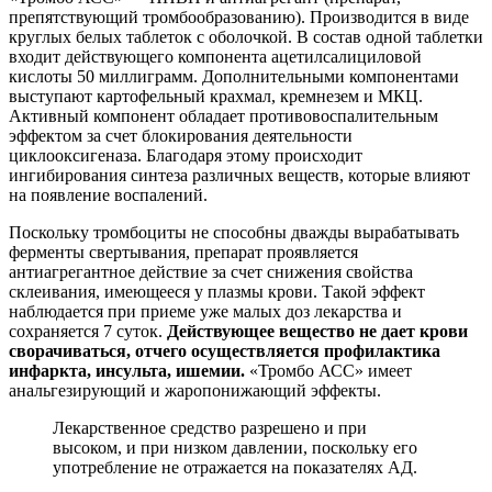
препятствующий тромбообразованию). Производится в виде
круглых белых таблеток с оболочкой. В состав одной таблетки
входит действующего компонента ацетилсалициловой
кислоты 50 миллиграмм. Дополнительными компонентами
выступают картофельный крахмал, кремнезем и МКЦ.
Активный компонент обладает противовоспалительным
эффектом за счет блокирования деятельности
циклооксигеназа. Благодаря этому происходит
ингибирования синтеза различных веществ, которые влияют
на появление воспалений.
Поскольку тромбоциты не способны дважды вырабатывать
ферменты свертывания, препарат проявляется
антиагрегантное действие за счет снижения свойства
склеивания, имеющееся у плазмы крови. Такой эффект
наблюдается при приеме уже малых доз лекарства и
сохраняется 7 суток.
Действующее вещество не дает крови
сворачиваться, отчего осуществляется профилактика
инфаркта, инсульта, ишемии.
«Тромбо АСС» имеет
анальгезирующий и жаропонижающий эффекты.
Лекарственное средство разрешено и при
высоком, и при низком давлении, поскольку его
употребление не отражается на показателях АД.