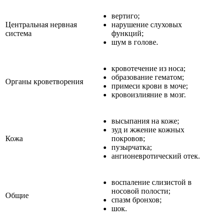
вертиго;
Центральная нервная
нарушение слуховых
система
функций;
шум в голове.
кровотечение из носа;
образование гематом;
Органы кроветворения
примеси крови в моче;
кровоизлияние в мозг.
высыпания на коже;
зуд и жжение кожных
Кожа
покровов;
пузырчатка;
ангионевротический отек.
воспаление слизистой в
носовой полости;
Общие
спазм бронхов;
шок.