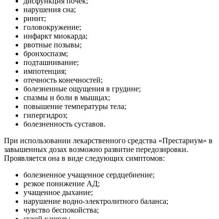
дисфункция почек;
нарушения сна;
ринит;
головокружение;
инфаркт миокарда;
рвотные позывы;
бронхоспазм;
подташнивание;
импотенция;
отечность конечностей;
болезненные ощущения в грудине;
спазмы и боли в мышцах;
повышение температуры тела;
гипергидроз;
болезненность суставов.
При использовании лекарственного средства «Престариум» в
завышенных дозах возможно развитие передозировки.
Проявляется она в виде следующих симптомов:
болезненное учащенное сердцебиение;
резкое понижение АД;
учащенное дыхание;
нарушение водно-электролитного баланса;
чувство беспокойства;
сухой кашель;