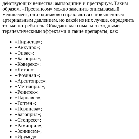
действующих вещества: амплодипин и престариум. Таким
образом, «Престансом» можно заменить описываемый
медикамент, они одинаково справляются с повышенным
артериальным давлением, но какой из них лучше, определить
только потребитель. Обладают максимально сходными
терапевтическими эффектами и такие препараты, как:
«Пиристар»;
«Аккупро»;
«Энвас»;
«Багоприл»;
«Коверекс»;
«Литэн»;
«Фозинап»;
«Арентопрес»;
«Метиаприл»;
«Ренитек»;
«Парнавел»;
«Гоптен»;
«Перинева»;
«Багоприл»;
«Стопресс»;
«Рамиприл»;
«Зониксем»;
«Ирумед»;