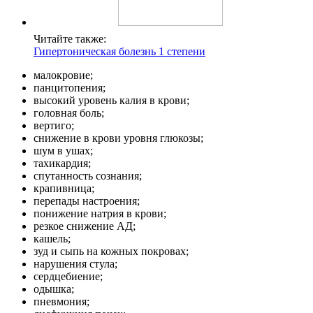
Читайте также:
Гипертоническая болезнь 1 степени
малокровие;
панцитопения;
высокий уровень калия в крови;
головная боль;
вертиго;
снижение в крови уровня глюкозы;
шум в ушах;
тахикардия;
спутанность сознания;
крапивница;
перепады настроения;
понижение натрия в крови;
резкое снижение АД;
кашель;
зуд и сыпь на кожных покровах;
нарушения стула;
сердцебиение;
одышка;
пневмония;