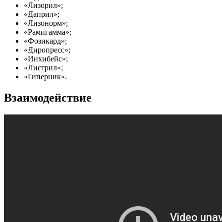
«Лизорил»;
«Даприл»;
«Лизонорм»;
«Рамигамма»;
«Фозикард»;
«Диропресс»;
«Инхибейс»;
«Листрил»;
«Гиперник».
Взаимодействие