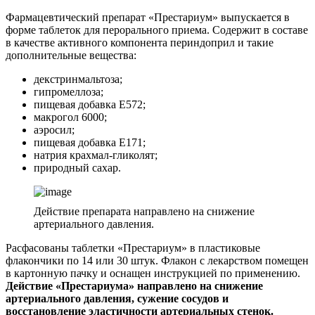
Фармацевтический препарат «Престариум» выпускается в
форме таблеток для перорального приема. Содержит в составе
в качестве активного компонента периндоприл и такие
дополнительные вещества:
декстринмальтоза;
гипромеллоза;
пищевая добавка Е572;
макрогол 6000;
аэросил;
пищевая добавка Е171;
натрия крахмал-гликолят;
природный сахар.
Действие препарата направлено на снижение
артериального давления.
Расфасованы таблетки «Престариум» в пластиковые
флакончики по 14 или 30 штук. Флакон с лекарством помещен
в картонную пачку и оснащен инструкцией по применению.
Действие «Престариума» направлено на снижение
артериального давления, сужение сосудов и
восстановление эластичности артериальных стенок.