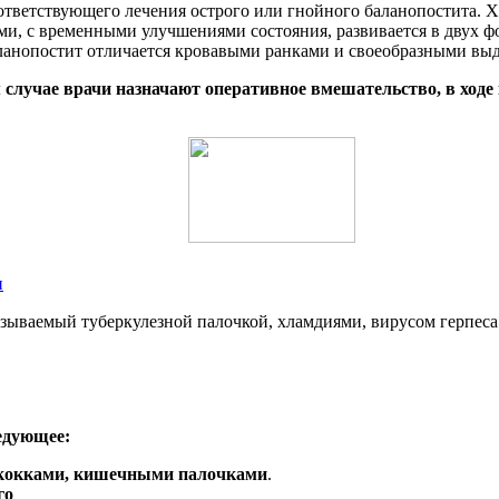
оответствующего лечения острого или гнойного баланопостита. 
и, с временными улучшениями состояния, развивается в двух фо
ланопостит отличается кровавыми ранками и своеобразными вы
 случае врачи назначают оперативное вмешательство, в ходе
и
ызываемый туберкулезной палочкой, хламдиями, вирусом герпеса
едующее:
ококками, кишечными палочками
.
го