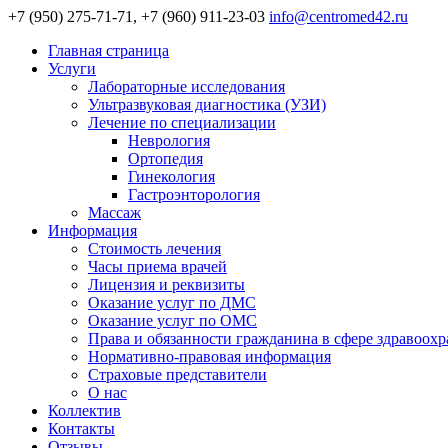
+7 (950) 275-71-71, +7 (960) 911-23-03
info@centromed42.ru
Главная страница
Услуги
Лабораторные исследования
Ультразвуковая диагностика (УЗИ)
Лечение по специализации
Неврология
Ортопедия
Гинекология
Гастроэнторология
Массаж
Информация
Стоимость лечения
Часы приема врачей
Лицензия и реквизиты
Оказание услуг по ДМС
Оказание услуг по ОМС
Права и обязанности гражданина в сфере здравоох
Нормативно-правовая информация
Страховые представители
О нас
Коллектив
Контакты
Отзывы