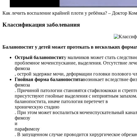
Как лечить воспаление крайней плоти у ребёнка? – Доктор Ко
Классификация заболевания
Баланопостит у детей может протекать в нескольких форма
Острый баланопостит
у мальчиков может стать следств
проблемное мочеиспускание, выделения. Отсутствие леч
фимоза
, острой задержке мочи, деформации головки полового чл
Гнойная форма баланопостита
возникает вследствие фи
фимоза
. Причиной патологии становятся стафилококки и стреп
присутствуют гнойные выделения с неприятным запахом.
баланопостита, иначе патология перетечет в
хроническую стадию
. При этом может воспалиться мочеиспускательный канал,
фимозу
и
парафимозу
. В запущенном случае проводится хирургическое обреза