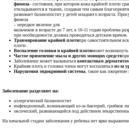
фимоза
– состояния, при котором кожа крайней плоти ср
откладываются в тканях, создавая тем самым благоприят
развивает баланопостит у детей младшего возраста. При
фимоза
– нередкое явление для
мальчиков в возрасте до 7 лет, к 10-11 годам проблема 
при необходимости должна проводиться детским врачом.
Травмирование крайней плоти
при самостоятельном вс
плоти.
Воспаление головки и крайней плоти
может возникнуть 
Частое применение мыла и других моющих средств
при
Заболевание может вызываться
контактным дерматито
Крайняя плоть и головка члена могут воспаляться
из-за 
Нарушения эндокринной системы
, такие как ожирение
Заболевание разделяют на:
аллергический баланопостит
инфекционный, возникающий из-за бактерий, грибков ли
оксический, развивающийся под действием лекарственны
На начальной стадии заболевания у ребенка нет ярко выражен