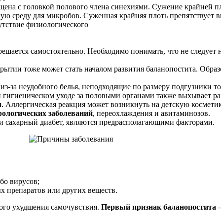
ащена с головкой полового члена синехиями. Сужение крайней п
ную среду для микробов. Суженная крайняя плоть препятствует в
сутствие физиологического
разрешается самостоятельно. Необходимо понимать, что не следу
крытии тоже может стать началом развития баланопостита. Обр
из-за неудобного белья, неподходящие по размеру подгузники то
 гигиеническом уходе за половыми органами также выхывает ра
м
. Аллергическая реакция может возникнуть на детскую косметик
урологических заболеваний
, переохлаждения и авитаминозов.
 и сахарный диабет, являются предрасполагающими факторами.
бо вирусов;
х препаратов или других веществ.
ного ухудшения самочувствия.
Первый признак баланопостита –