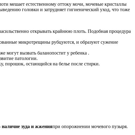
лоти мешает естественному оттоку мочи, мочевые кристаллы
ыведению головки и затрудняет гигиенический уход, что тоже
ет насильственно открывать крайнюю плоть. Подобная процедура
азованные микротрещины рубцуются, и образуют сужение
же могут вызвать баланопостит у ребенка .
звитие патологии.
у, порошок, остающийся на белье после стирки.
 наличие зуда и жжения
при опорожнении мочевого пузыря.