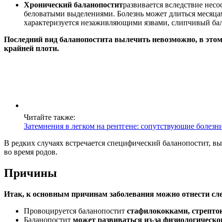
Хронический баланопостит
развивается вследствие нес
беловатыми выделениями. Болезнь может длиться месяцам
характеризуется незаживляющими язвами, слипчивый ба
Последний вид баланопостита вылечить невозможно, в этом
крайней плоти.
Читайте также:
Затемнения в легком на рентгене: сопутствующие болезн
В редких случаях встречается специфический баланопостит, в
во время родов.
Причины
Итак, к основным причинам заболевания можно отнести сл
Провоцируется баланопостит
стафилококками, стрепт
Баланопостит
может развиваться из-за физиологическо