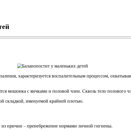
тей
спаления, характеризуется воспалительным процессом, охватыв
тся мошонка с яичками и половой член. Сквозь тело полового ч
ой складкой, именуемой крайней плотью.
на из причин – пренебрежение нормами личной гигиены.