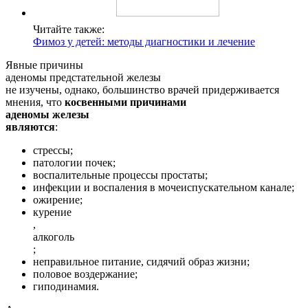
Читайте также:
Фимоз у детей: методы диагностики и лечение
Явные причины
аденомы предстательной железы
не изучены, однако, большинство врачей придерживается
мнения, что
косвенными причинами
аденомы железы
являются
:
стрессы;
патологии почек;
воспалительные процессы простаты;
инфекции и воспаления в мочеиспускательном канале;
ожирение;
курение
,
алкоголь
;
неправильное питание, сидячий образ жизни;
половое воздержание;
гиподинамия.