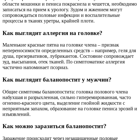
области мошонки и пениса покраснела и чешется, необходимо
записаться на прием к урологу. Зудом и жжением могут
сопровождаться половые инфекции и воспалительные
процессы в тканях уретры, крайней плоти.
Как выглядит аллергия на головке?
Маленькие красные пятна на головке члена – признак
непереносимости определенных средств – например, геля для
душа, презервативов, лубрикантов. Состояние сопровождает
зуд, высыпания, отек тканей. По симптоматике аллергия
частично напоминает псориаз.
Как выглядит баланопостит у мужчин?
Общие симптомы баланопостита: головка полового члена
набухшая и разрыхленная, сильно гиперемированная, часто
огненно-красного цвета, выделение гнойной жидкости с
неприятным запахом, образование на головке пениса эрозий и
изъязвлений.
Как можно заразиться баланопостит?
Заражение происходит через незащищенные половые