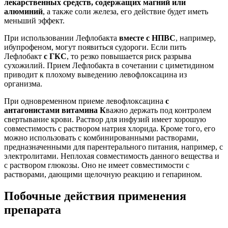
лекарственных средств, содержащих магний или
алюминий
, а также соли железа, его действие будет иметь
меньший эффект.
При использовании Лефлобакта
вместе с НПВС
, например,
ибупрофеном, могут появиться судороги. Если пить
Лефлобакт
с ГКС
, то резко повышается риск разрыва
сухожилий. Прием Лефлобакта в сочетании с циметидином
приводит к плохому выведению левофлоксацина из
организма.
При одновременном приеме левофлоксацина
с
антагонистами витамина К
важно держать под контролем
свертывание крови. Раствор для инфузий имеет хорошую
совместимость с раствором натрия хлорида. Кроме того, его
можно использовать с комбинированными растворами,
предназначенными для парентерального питания, например, с
электролитами. Неплохая совместимость данного вещества и
с раствором глюкозы. Оно не имеет совместимости с
растворами, дающими щелочную реакцию и гепарином.
Побочные действия применения
препарата