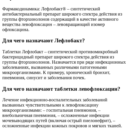
Фармакодинамика: Лефлобакт® – синтетический
антибактериальный препарат широкого спектра действия из
группы фторхинолонов содержащий в качестве активного
вещества левофлоксацин – левовращающий изомер
офлоксацина.
Для чего назначают Лефлобакт?
Таблетки Лефлобакт – синтетический противомикробный
бактерицидный препарат широкого спектра действия из
группы фторхинолонов. Назначается при ряде инфекционных
заболеваниях, вызванных различными патогенными
микроорганизмами. К примеру, хронический бронхит,
пневмония, синусит и заболевания почек.
Для чего назначают таблетки левофлоксацин?
Лечение инфекционно-воспалительных заболеваний
вызванных чувствительными к левофлоксацину
микроорганизмами: – госпитальная пневмония, –
внебольничная пневмония, – осложненные инфекции
мочевыводящих путей (включая острый пиелонефрит), –
осложненные инфекции кожных покровов и мягких тканей.