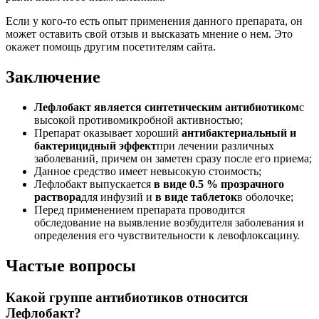
Если у кого-то есть опыт применения данного препарата, он
может оставить свой отзыв и высказать мнение о нем. Это
окажет помощь другим посетителям сайта.
Заключение
Лефлобакт является синтетическим антибиотиком
с
высокой противомикробной активностью;
Препарат оказывает хороший
антибактериальный и
бактерицидный эффект
при лечении различных
заболеваний, причем он заметен сразу после его приема;
Данное средство имеет невысокую стоимость;
Лефлобакт выпускается
в виде 0.5 % прозрачного
раствора
для инфузий и
в виде таблеток
в оболочке;
Перед применением препарата проводится
обследование на выявление возбудителя заболевания и
определения его чувствительности к левофлоксацину.
Частые вопросы
Какой группе антибиотиков относится
Лефлобакт?