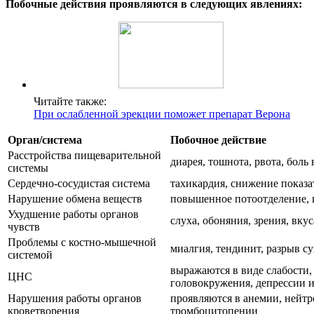
Побочные действия проявляются в следующих явлениях:
Читайте также:
При ослабленной эрекции поможет препарат Верона
Орган/система
Побочное действие
Расстройства пищеварительной
диарея, тошнота, рвота, боль 
системы
Сердечно-сосудистая система
тахикардия, снижение показа
Нарушение обмена веществ
повышенное потоотделение,
Ухудшение работы органов
слуха, обоняния, зрения, вку
чувств
Проблемы с костно-мышечной
миалгия, тендинит, разрыв с
системой
выражаются в виде слабости,
ЦНС
головокружения, депрессии и
Нарушения работы органов
проявляются в анемии, нейтр
кроветворения
тромбоцитопении