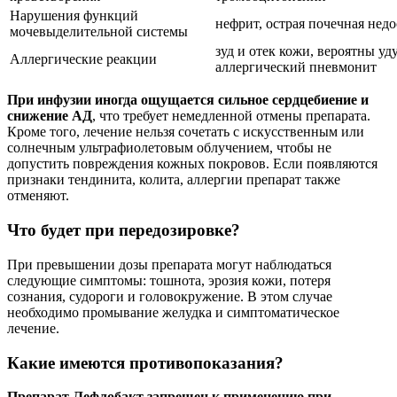
Нарушения функций
нефрит, острая почечная нед
мочевыделительной системы
зуд и отек кожи, вероятны у
Аллергические реакции
аллергический пневмонит
При инфузии иногда ощущается сильное сердцебиение и
снижение АД
, что требует немедленной отмены препарата.
Кроме того, лечение нельзя сочетать с искусственным или
солнечным ультрафиолетовым облучением, чтобы не
допустить повреждения кожных покровов. Если появляются
признаки тендинита, колита, аллергии препарат также
отменяют.
Что будет при передозировке?
При превышении дозы препарата могут наблюдаться
следующие симптомы: тошнота, эрозия кожи, потеря
сознания, судороги и головокружение. В этом случае
необходимо промывание желудка и симптоматическое
лечение.
Какие имеются противопоказания?
Препарат Лефлобакт запрещен к применению при