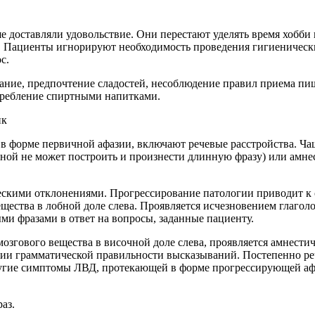
ше доставляли удовольствие. Они перестают уделять время хобби
. Пациенты игнорируют необходимость проведения гигиенических
с.
ние, предпочтение сладостей, несоблюдение правил приема пищ
требление спиртными напитками.
 форме первичной афазии, включают речевые расстройства. Ча
ной не может построить и произнести длинную фразу) или амне
ескими отклонениями. Прогрессирование патологии приводит к
ества в лобной доле слева. Проявляется исчезновением глаголо
и фразами в ответ на вопросы, заданные пациенту.
озгового вещества в височной доле слева, проявляется амнести
ии грамматической правильности высказываний. Постепенно реч
угие симптомы ЛВД, протекающей в форме прогрессирующей аф
аз.