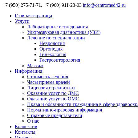
+7 (950) 275-71-71, +7 (960) 911-23-03
info@centromed42.ru
Главная страница
Услуги
Лабораторные исследования
Ультразвуковая диагностика (УЗИ)
Лечение по специализации
Неврология
Ортопедия
Гинекология
Гастроэнторология
Массаж
Информация
Стоимость лечения
Часы приема врачей
Лицензия и реквизиты
Оказание услуг по ДМС
Оказание услуг по ОМС
Права и обязанности гражданина в сфере здравоох
Нормативно-правовая информация
Страховые представители
О нас
Коллектив
Контакты
Отзывы