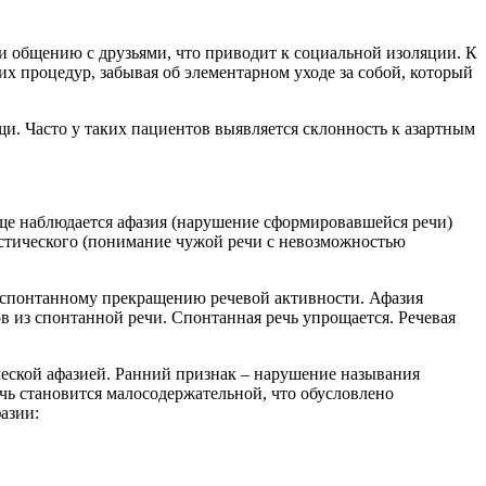
 и общению с друзьями, что приводит к социальной изоляции. К
 процедур, забывая об элементарном уходе за собой, который
и. Часто у таких пациентов выявляется склонность к азартным
ще наблюдается афазия (нарушение сформировавшейся речи)
стического (понимание чужой речи с невозможностью
 спонтанному прекращению речевой активности. Афазия
в из спонтанной речи. Спонтанная речь упрощается. Речевая
ческой афазией. Ранний признак – нарушение называния
ь становится малосодержательной, что обусловлено
азии: