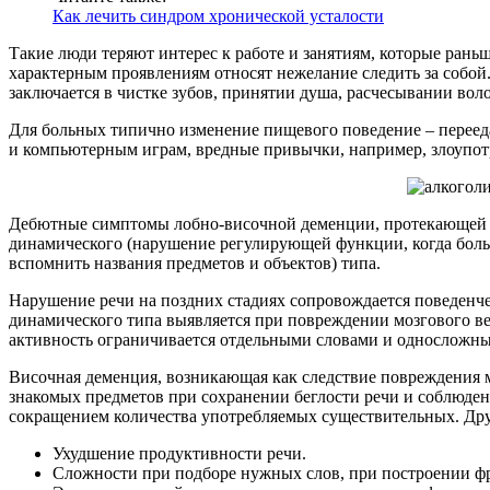
Как лечить синдром хронической усталости
Такие люди теряют интерес к работе и занятиям, которые рань
характерным проявлениям относят нежелание следить за собой
заключается в чистке зубов, принятии душа, расчесывании воло
Для больных типично изменение пищевого поведение – перееда
и компьютерным играм, вредные привычки, например, злоупо
Дебютные симптомы лобно-височной деменции, протекающей в
динамического (нарушение регулирующей функции, когда боль
вспомнить названия предметов и объектов) типа.
Нарушение речи на поздних стадиях сопровождается поведенч
динамического типа выявляется при повреждении мозгового вещ
активность ограничивается отдельными словами и односложным
Височная деменция, возникающая как следствие повреждения м
знакомых предметов при сохранении беглости речи и соблюден
сокращением количества употребляемых существительных. Др
Ухудшение продуктивности речи.
Сложности при подборе нужных слов, при построении фр