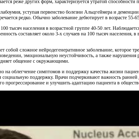
ается реже других форм, характеризуется утратой способности 
слабоумия, уступая первенство болезни Альцгеймера и деменции
ечается редко. Обычно заболевание дебютирует в возрасте 55-65
а 100 тысяч населения в возрастной группе 40-50 лет. Наблюдае
енность составляет около 3-х случаев на 100 тысяч населения, в 
ет собой сложное нейродегенеративное заболевание, которое тр
оведении, эмоциональную неустойчивость, а также нарушения р
трудняет общение с окружающими.
но на облегчение симптомов и поддержку качества жизни пацие
оциальную поддержку. Врачи подчеркивают важность ранней диа
его прогрессирование и улучшить адаптацию пациента в обществ