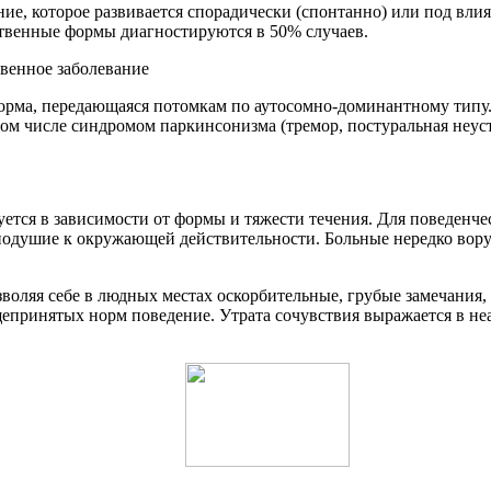
ие, которое развивается спорадически (спонтанно) или под вли
ственные формы диагностируются в 50% случаев.
рма, передающаяся потомкам по аутосомно-доминантному типу. 
ом числе синдромом паркинсонизма (тремор, постуральная неуст
ется в зависимости от формы и тяжести течения. Для поведенч
внодушие к окружающей действительности. Больные нередко вор
воляя себе в людных местах оскорбительные, грубые замечания,
епринятых норм поведение. Утрата сочувствия выражается в не