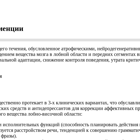
еменции
его течения, обусловленное атрофическими, нейродегенеративн
дением вещества мозга в лобной области и передних сегментах 
льной адаптации, снижение контроля поведения, утрата критич
щественно протекает в 3-х клинических вариантах, что обуславл
ских средств и антидепрессантов для коррекции аффективных 
го вещества лобно-височной области:
и исполнительных функций (способность планировать действия в
зуется расстройством речи, тенденцией к совершению граммат
 фразы).