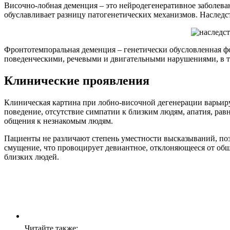
Височно-лобная деменция – это нейродегенеративное заболеван
обуславливает разницу патогенетических механизмов. Наслед
Фронтотемпоральная деменция – генетически обусловленная фо
поведенческими, речевыми и двигательными нарушениями, в т
Клинические проявления
Клиническая картина при лобно-височной дегенерации варьиру
поведение, отсутствие симпатии к близким людям, апатия, ра
общения к незнакомым людям.
Пациенты не различают степень уместности высказываний, поз
смущение, что провоцирует девиантное, отклоняющееся от общ
близких людей.
Читайте также: