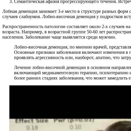
Семантическая афазия прогрессирующего течения. Встреч
Лобная деменция занимает 3-е место в структуре разных форм 
случаев слабоумия. Лобно-височная деменция у подростков встр
Распространенность патологии составляет около 2-х случаев н
возраста. Например, в возрастной группе 50-60 лет распростран
населения. Заболевание чаще выявляется среди мужчин.
Лобно-височная деменция, по мнению врачей, представля
Основные признаки заболевания включают изменения в п
проявлять агрессивность или, наоборот, апатию, что за
Лечение лобно-височной деменции в основном направле
включающий медикаментозную терапию, психотерапию и с
более ранних стадиях заболевания, что может замедлить 