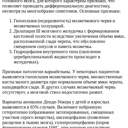
головного мозга, для которого характерны признаки, что
позволяет проводить дифференциальную диагностику,
несмотря на многообразие симптомов. Основные признаки:
Гипоплазия (недоразвитость) мозжечкового червя и
мозжечковых полушарий.
Дилатация III мозгового желудочка с формированием
кистозной полости вследствие увеличения объема ямки,
расположенной сзади черепа, что обусловлено
смещением синусов и намета мозжечка.
Гидроцефалия внутреннего типа (скопление
цереброспинальной жидкости происходит в
желудочках).
Признаки патологии вариабельны. У некоторых пациентов
выявляется гипоплазия мозжечкового червя, множественные
кисты малого диаметра при нормальном объеме ямки черепа,
находящейся сзади. В других случаях мозжечковый червь
отсутствует, а мозговой ствол недостаточно развит.
Варианты аномалии Денди-Уокера у детей и взрослых
выявляются в 65% случаев. Включают нейронную
гетеротопию (образование эктопированных, смещенных
участков серого вещества), шизэнцефалию (появление
расщелин в тканях мозга), голопрозэнцефалию (порок
формирования отделов ЦНС, при котором отсутствует