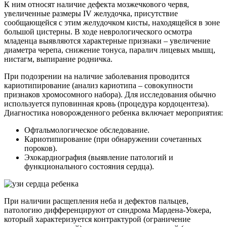
К ним относят наличие дефекта мозжечкового червя,
увеличенные размеры IV желудочка, присутствие
сообщающейся с этим желудочком кисты, находящейся в зоне
большой цистерны. В ходе неврологического осмотра
младенца выявляются характерные признаки – увеличение
диаметра черепа, снижение тонуса, паралич лицевых мышц,
нистагм, выпирание родничка.
При подозрении на наличие заболевания проводится
кариотипирование (анализ кариотипа – совокупности
признаков хромосомного набора). Для исследования обычно
используется пуповинная кровь (процедура кордоцентеза).
Диагностика новорожденного ребенка включает мероприятия:
Офтальмологическое обследование.
Кариотипирование (при обнаружении сочетанных
пороков).
Эхокардиография (выявление патологий и
функционального состояния сердца).
При наличии расщепления неба и дефектов пальцев,
патологию дифференцируют от синдрома Мардена-Уокера,
который характеризуется контрактурой (ограничение