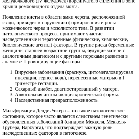
желудочкового (IV желудочек) ворсинчатого сплетения в зоне
крыши ромбовидного отдела мозга.
Появление кисты в области ямки черепа, расположенной
сзади, приводит к нарушению формирования и роста
мозжечкового червя и мозолистого тела. В развитии
патологического процесса принимают участие
наследственные и тератогенные (физические, химические,
биологические агенты) факторы. В группе риска беременные
женщины старшей возрастной группы, будущие матери с
аналогичным диагнозом и с другими пороками развития в
анамнезе. Провоцирующие факторы:
Вирусные заболевания (краснуха, цитомегаловирусная
инфекция, герпес, корь), перенесенные матерью в I
триместре гестации.
Сахарный диабет, диагностированный у матери.
Алкогольная интоксикация хронической формы.
Наследственная предрасположенность.
Мальформация Денди-Уокера – это такое патологическое
состояние, которое часто является следствием генетически
обусловленных заболеваний (синдром Меккеля, Меккеля-
Грубера, Варбурга), что подтверждает важную роль
наследственных факторов в патогенезе.