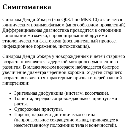
Симптоматика
Синдром Денди-Уокера (код Q03.1 по МКБ-10) отличается
клиническим полиморфизмом (многообразием проявлений).
Дифференциальная диагностика проводится в отношении
гипоплазии мозжечка, спровоцированной другими
этиологическими факторами (воспалительный процесс,
инфекционное поражение, интоксикация).
Синдром Денди-Уокера у новорожденных и детей старшего
возраста проявляется задержкой моторного умственного
развития. В младенческом возрасте наблюдается быстрое
увеличение диаметра черепной коробки. У детей старшего
возраста выявляются характерные признаки церебральной
гипертензии:
Зрительная дисфункция (нистагм, косоглазие).
Тошнота, нередко сопровождающаяся приступами
рвоты.
Судорожные приступы.
Парезы, параличи дистонического типа
(непроизвольное сокращение мышц, приводящее к
неестественному положению тела и конечностей).