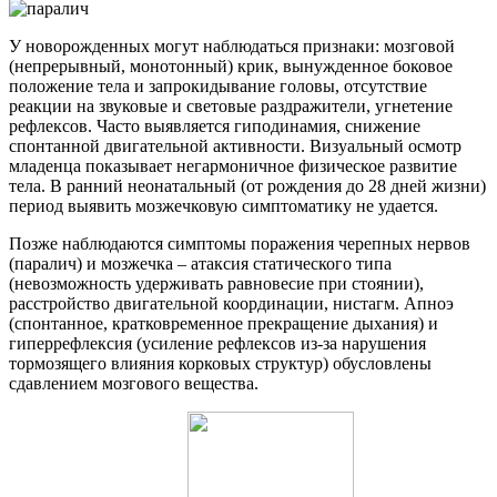
У новорожденных могут наблюдаться признаки: мозговой
(непрерывный, монотонный) крик, вынужденное боковое
положение тела и запрокидывание головы, отсутствие
реакции на звуковые и световые раздражители, угнетение
рефлексов. Часто выявляется гиподинамия, снижение
спонтанной двигательной активности. Визуальный осмотр
младенца показывает негармоничное физическое развитие
тела. В ранний неонатальный (от рождения до 28 дней жизни)
период выявить мозжечковую симптоматику не удается.
Позже наблюдаются симптомы поражения черепных нервов
(паралич) и мозжечка – атаксия статического типа
(невозможность удерживать равновесие при стоянии),
расстройство двигательной координации, нистагм. Апноэ
(спонтанное, кратковременное прекращение дыхания) и
гиперрефлексия (усиление рефлексов из-за нарушения
тормозящего влияния корковых структур) обусловлены
сдавлением мозгового вещества.