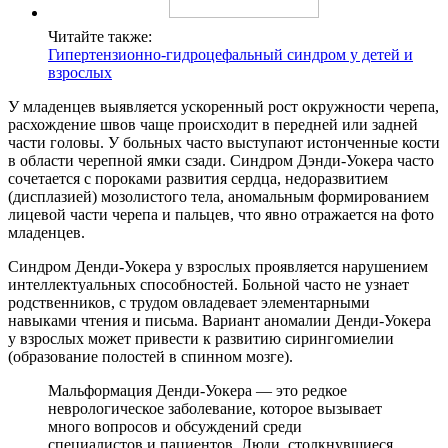
Читайте также:
Гипертензионно-гидроцефальный синдром у детей и
взрослых
У младенцев выявляется ускоренный рост окружности черепа,
расхождение швов чаще происходит в передней или задней
части головы. У больных часто выступают истонченные кости
в области черепной ямки сзади. Синдром Дэнди-Уокера часто
сочетается с пороками развития сердца, недоразвитием
(дисплазией) мозолистого тела, аномальным формированием
лицевой части черепа и пальцев, что явно отражается на фото
младенцев.
Синдром Денди-Уокера у взрослых проявляется нарушением
интеллектуальных способностей. Больной часто не узнает
родственников, с трудом овладевает элементарными
навыками чтения и письма. Вариант аномалии Денди-Уокера
у взрослых может привести к развитию сирингомиелии
(образование полостей в спинном мозге).
Мальформация Денди-Уокера — это редкое
неврологическое заболевание, которое вызывает
много вопросов и обсуждений среди
специалистов и пациентов. Люди, столкнувшиеся