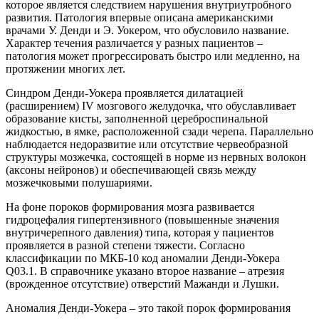
которое является следствием нарушения внутриутробного
развития. Патология впервые описана американскими
врачами У. Денди и Э. Уокером, что обусловило название.
Характер течения различается у разных пациентов –
патология может прогрессировать быстро или медленно, на
протяжении многих лет.
Синдром Денди-Уокера проявляется дилатацией
(расширением) IV мозгового желудочка, что обуславливает
образование кисты, заполненной цереброспинальной
жидкостью, в ямке, расположенной сзади черепа. Параллельно
наблюдается недоразвитие или отсутствие червеобразной
структуры мозжечка, состоящей в норме из нервных волокон
(аксоны нейронов) и обеспечивающей связь между
мозжечковыми полушариями.
На фоне пороков формирования мозга развивается
гидроцефалия гипертензивного (повышенные значения
внутричерепного давления) типа, которая у пациентов
проявляется в разной степени тяжести. Согласно
классификации по МКБ-10 код аномалии Денди-Уокера
Q03.1. В справочнике указано второе название – атрезия
(врожденное отсутствие) отверстий Мажанди и Лушки.
Аномалия Денди-Уокера – это такой порок формирования