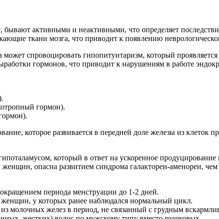
 бывают активными и неактивными, что определяет последствия 
ужающие ткани мозга, что приводит к появлению неврологическ
а может спровоцировать гипопитуитаризм, который проявляется
работки гормонов, что приводит к нарушениям в работе эндок
.
отропный гормон).
ормон).
ание, которое развивается в передней доле железы из клеток п
ипоталамусом, который в ответ на ускоренное продуцирование 
 женщин, опасна развитием синдрома галактореи-аменореи, чем
окращением периода менструации до 1-2 дней.
у женщин, у которых ранее наблюдался нормальный цикл.
 из молочных желез в период, не связанный с грудным вскармл
нных, жестких) волос по мужскому типу вместо пушковых.