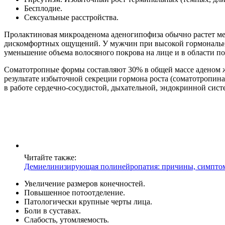
Бесплодие.
Сексуальные расстройства.
Пролактиновая микроаденома аденогипофиза обычно растет мед
дискомфортных ощущений. У мужчин при высокой гормональной
уменьшение объема волосяного покрова на лице и в области 
Соматотропные формы составляют 30% в общей массе аденом ж
результате избыточной секреции гормона роста (соматотропин
в работе сердечно-сосудистой, дыхательной, эндокринной сис
Читайте также:
Демиелинизирующая полинейропатия: причины, симптом
Увеличение размеров конечностей.
Повышенное потоотделение.
Патологически крупные черты лица.
Боли в суставах.
Слабость, утомляемость.