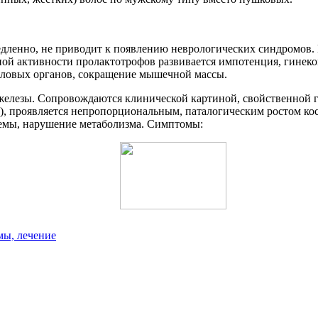
ленно, не приводит к появлению неврологических синдромов. П
 активности пролактотрофов развивается импотенция, гинеком
половых органов, сокращение мышечной массы.
елезы. Сопровождаются клинической картиной, свойственной г
а), проявляется непропорциональным, паталогическим ростом к
темы, нарушение метаболизма. Симптомы:
ы, лечение