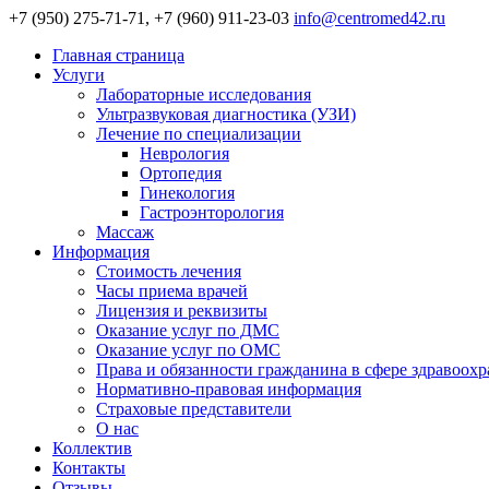
+7 (950) 275-71-71, +7 (960) 911-23-03
info@centromed42.ru
Главная страница
Услуги
Лабораторные исследования
Ультразвуковая диагностика (УЗИ)
Лечение по специализации
Неврология
Ортопедия
Гинекология
Гастроэнторология
Массаж
Информация
Стоимость лечения
Часы приема врачей
Лицензия и реквизиты
Оказание услуг по ДМС
Оказание услуг по ОМС
Права и обязанности гражданина в сфере здравоох
Нормативно-правовая информация
Страховые представители
О нас
Коллектив
Контакты
Отзывы