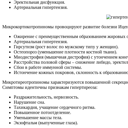
Эректильная дисфункция.
Артериальная гипертензия.
Микрокортикотропиномы провоцируют развитие болезни Ицен
Ожирение с преимущественным образованием жировых от
Артериальная гипертензия.
Гирсутизм (рост волос по мужскому типу у женщин).
Остеопороз (уменьшение плотности костной ткани).
Миодистрофия (мышечная дистрофия) с утончением коне
Расстройства половой сферы – снижение либидо, эректи
Сбои в работе иммунной системы.
Истончение кожных покровов, склонность к образованию
Микротиреотропиномы характеризуются повышенной секрецией
Симптомы идентичны признакам гипертиреоза:
Раздражительность, нервозность.
Нарушение сна.
Тахикардия, учащение сердечного ритма.
Повышенное потоотделение.
Уменьшение массы тела.
Экзофтальм (выпученные глаза).