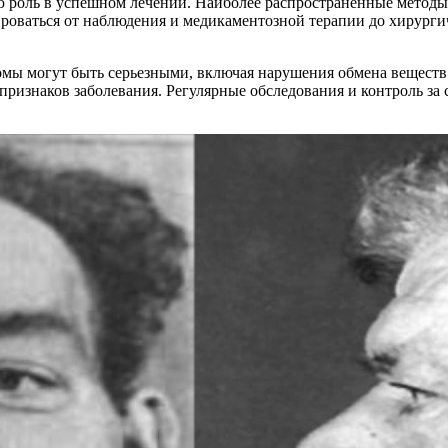
ую роль в успешном лечении. Наиболее распространенные мето
оваться от наблюдения и медикаментозной терапии до хирургич
мы могут быть серьезными, включая нарушения обмена веществ
признаков заболевания. Регулярные обследования и контроль з