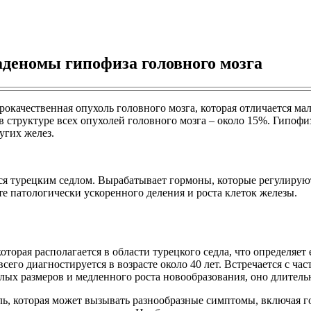
аденомы гипофиза головного мозга
окачественная опухоль головного мозга, которая отличается ма
в структуре всех опухолей головного мозга – около 15%. Гипоф
угих желез.
тся турецким седлом. Вырабатывает гормоны, которые регулирую
е патологически ускоренного деления и роста клеток железы.
оторая располагается в области турецкого седла, что определяет
го диагностируется в возрасте около 40 лет. Встречается с част
алых размеров и медленного роста новообразования, оно длительн
ь, которая может вызывать разнообразные симптомы, включая г