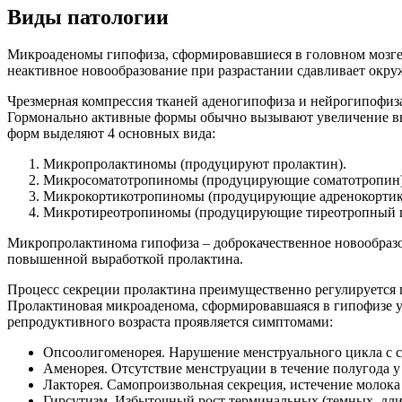
Виды патологии
Микроаденомы гипофиза, сформировавшиеся в головном мозге,
неактивное новообразование при разрастании сдавливает окр
Чрезмерная компрессия тканей аденогипофиза и нейрогипофиз
Гормонально активные формы обычно вызывают увеличение вы
форм выделяют 4 основных вида:
Микропролактиномы (продуцируют пролактин).
Микросоматотропиномы (продуцирующие соматотропин)
Микрокортикотропиномы (продуцирующие адренокортик
Микротиреотропиномы (продуцирующие тиреотропный г
Микропролактинома гипофиза – доброкачественное новообразов
повышенной выработкой пролактина.
Процесс секреции пролактина преимущественно регулируется г
Пролактиновая микроаденома, сформировавшаяся в гипофизе у
репродуктивного возраста проявляется симптомами:
Опсоолигоменорея. Нарушение менструального цикла с с
Аменорея. Отсутствие менструации в течение полугода 
Лакторея. Самопроизвольная секреция, истечение молока
Гирсутизм. Избыточный рост терминальных (темных, дли