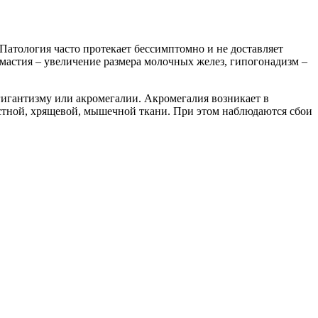
атология часто протекает бессимптомно и не доставляет
астия – увеличение размера молочных желез, гипогонадизм –
игантизму или акромегалии. Акромегалия возникает в
остной, хрящевой, мышечной ткани. При этом наблюдаются сбои