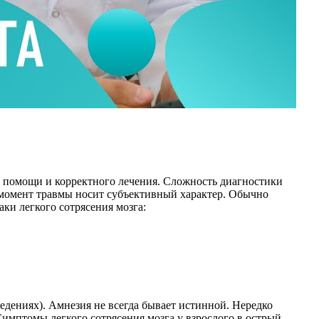
й помощи и корректного лечения. Сложность диагностики
в момент травмы носит субъективный характер. Обычно
ки легкого сотрясения мозга:
дениях). Амнезия не всегда бывает истинной. Нередко
имптомы легкого сотрясения мозга у взрослого в острый