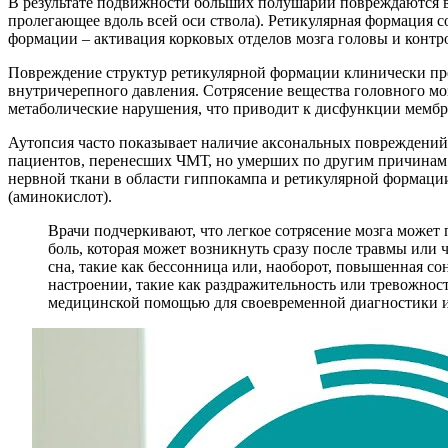
В результате подвижности больших полушарий повреждаются ве
пролегающее вдоль всей оси ствола). Ретикулярная формация 
формации – активация корковых отделов мозга головы и контр
Повреждение структур ретикулярной формации клинически про
внутричерепного давления. Сотрясение вещества головного мо
метаболические нарушения, что приводит к дисфункции мембра
Аутопсия часто показывает наличие аксональных повреждений 
пациентов, перенесших ЧМТ, но умерших по другим причинам.
нервной ткани в области гиппокампа и ретикулярной формаци
(аминокислот).
Врачи подчеркивают, что легкое сотрясение мозга может
боль, которая может возникнуть сразу после травмы или
сна, такие как бессонница или, наоборот, повышенная с
настроении, такие как раздражительность или тревожнос
медицинской помощью для своевременной диагностики и