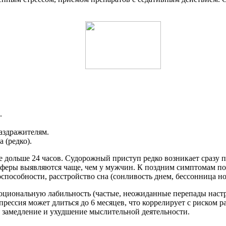
.
аздражителям.
 (редко).
е дольше 24 часов. Судорожный приступ редко возникает сразу п
феры выявляются чаще, чем у мужчин. К поздним симптомам пос
пособности, расстройство сна (сонливость днем, бессонница но
циональную лабильность (частые, неожиданные перепады настро
рессия может длиться до 6 месяцев, что коррелирует с риском 
 замедление и ухудшение мыслительной деятельности.