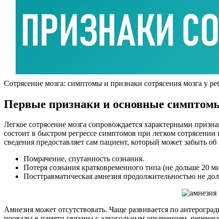
Сотрясение мозга: симптомы и признаки сотрясения мозга у ре
Первые признаки и основные симптом
Легкое сотрясение мозга сопровождается характерными призна
состоит в быстром регрессе симптомов при легком сотрясении
сведения предоставляет сам пациент, который может забыть об
Помрачение, спутанность сознания.
Потеря сознания кратковременного типа (не дольше 20 ми
Посттравматическая амнезия продолжительностью не дол
Амнезия может отсутствовать. Чаще развивается по антерогра
провалы в памяти связаны с алкогольным опьянением, перенес