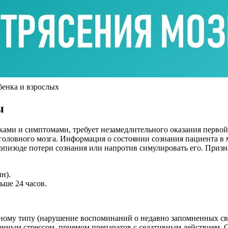
бенка и взрослых
ы
ками и симптомами, требует незамедлительного оказания перво
 головного мозга. Информация о состоянии сознания пациента 
 эпизоде потери сознания или напротив симулировать его. Призна
н).
ьше 24 часов.
дному типу (нарушение воспоминаний о недавно запомненных све
енным стрессом, приемом препаратов с седативным действием. С