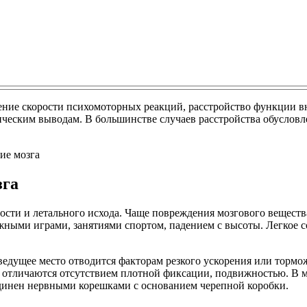
ение скорости психомоторных реакций, расстройство функции 
ическим выводам. В большинстве случаев расстройства обуслов
зга
ости и летального исхода. Чаще повреждения мозгового веществ
ными играми, занятиями спортом, падением с высоты. Легкое со
едущее место отводится факторам резкого ускорения или тормож
 отличаются отсутствием плотной фиксации, подвижностью. В мо
единен нервными корешками с основанием черепной коробки.