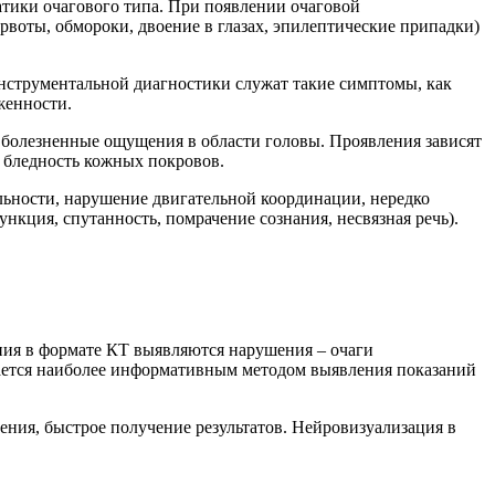
атики очагового типа. При появлении очаговой
воты, обмороки, двоение в глазах, эпилептические припадки)
нструментальной диагностики служат такие симптомы, как
женности.
, болезненные ощущения в области головы. Проявления зависят
, бледность кожных покровов.
льности, нарушение двигательной координации, нередко
кция, спутанность, помрачение сознания, несвязная речь).
ния в формате КТ выявляются нарушения – очаги
тается наиболее информативным методом выявления показаний
ния, быстрое получение результатов. Нейровизуализация в