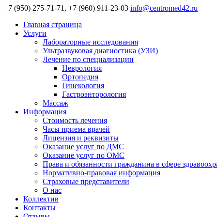
+7 (950) 275-71-71, +7 (960) 911-23-03
info@centromed42.ru
Главная страница
Услуги
Лабораторные исследования
Ультразвуковая диагностика (УЗИ)
Лечение по специализации
Неврология
Ортопедия
Гинекология
Гастроэнторология
Массаж
Информация
Стоимость лечения
Часы приема врачей
Лицензия и реквизиты
Оказание услуг по ДМС
Оказание услуг по ОМС
Права и обязанности гражданина в сфере здравоох
Нормативно-правовая информация
Страховые представители
О нас
Коллектив
Контакты
Отзывы