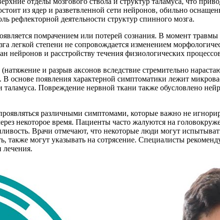
рхние отделы мозгового ствола и структур таламуса, что прив
состоит из ядер и разветвленной сети нейронов, обильно осна
оль рефлекторной деятельности структур спинного мозга.
является помрачением или потерей сознания. В момент травмы
зга легкой степени не сопровождается изменением морфологиче
н нейронов и расстройству течения физиологических процессов
(натяжение и разрыв аксонов вследствие стремительно нараста
 В основе появления характерной симптоматики лежит микрова
и таламуса. Повреждение нервной ткани также обусловлено не
 проявляться различными симптомами, которые важно не игнорир
 через некоторое время. Пациенты часто жалуются на головокру
онливость. Врачи отмечают, что некоторые люди могут испытыват
ть, также могут указывать на сотрясение. Специалисты рекоменд
 лечения.