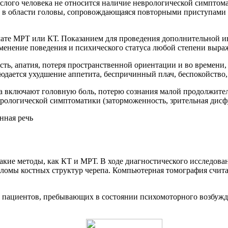
ослого человека не относится наличие неврологической симптом
 в области головы, сопровождающаяся повторными приступами р
мате МРТ или КТ. Показанием для проведения дополнительной и
зменение поведения и психического статуса любой степени выра
сть, апатия, потеря пространственной ориентации и во времени
блюдается ухудшение аппетита, беспричинный плач, беспокойство
ста включают головную боль, потерю сознания малой продолжите
логической симптоматики (заторможенность, зрительная дисфун
акие методы, как КТ и МРТ. В ходе диагностического исследова
еломы костных структур черепа. Компьютерная томография счи
 пациентов, пребывающих в состоянии психомоторного возбужде