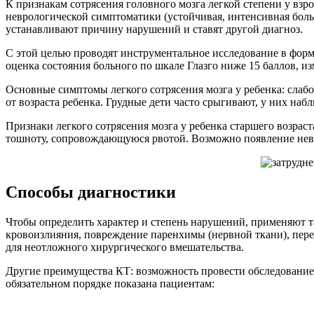
К признакам сотрясения головного мозга легкой степени у взр
неврологической симптоматики (устойчивая, интенсивная боль
устанавливают причину нарушений и ставят другой диагноз.
С этой целью проводят инструментальное исследование в фор
оценка состояния больного по шкале Глазго ниже 15 баллов, и
Основные симптомы легкого сотрясения мозга у ребенка: слабо
от возраста ребенка. Грудные дети часто срыгивают, у них на
Признаки легкого сотрясения мозга у ребенка старшего возра
тошноту, сопровождающуюся рвотой. Возможно появление невро
Способы диагностики
Чтобы определить характер и степень нарушений, применяют т
кровоизлияния, повреждение паренхимы (нервной ткани), пер
для неотложного хирургического вмешательства.
Другие преимущества КТ: возможность провести обследование
обязательном порядке показана пациентам: