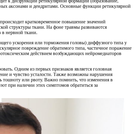
одит к дисфункции ретикулярной формации (образование,
щенных аксонами и дендритами. Основные функции ретикулярной
 происходит кратковременное повышение значений
ской структуры ткани. На фоне травмы развиваются
 в нервной ткани.
ющего ускорения или торможения головы) диффузного типа у
скулярное повреждение обратимого типа, частичное поражение
йротоксическим действием возбуждающих нейромедиаторов
овать. Одним из первых признаков является головная
жение и чувство усталости. Также возможны нарушения
ь тошноту или рвоту. Важно помнить, что изменения в
уют при наличии этих симптомов обратиться за