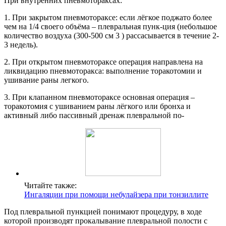
При внутренних пневмотораксах:
1. При закрытом пневмотораксе: если лёгкое поджато более
чем на 1/4 своего объёма – плевральная пунк-ция (небольшое
количество воздуха (300-500 см 3 ) рассасывается в течение 2-
3 недель).
2. При открытом пневмотораксе операция направлена на
ликвидацию пневмоторакса: выполнение торакотомии и
ушивание раны легкого.
3. При клапанном пневмотораксе основная операция –
торакотомия с ушиванием раны лёгкого или бронха и
активный либо пассивный дренаж плевральной по-
Читайте также:
Ингаляции при помощи небулайзера при тонзиллите
Под плевральной пункцией понимают процедуру, в ходе
которой производят прокалывание плевральной полости с