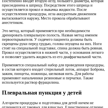
Постепенно вводят вторую иглу, большего диаметра, которая
присоединена к шприцу. Посредством этого шприца и
осуществляется прокол и выкачка жидкости. После
осуществления процедуры, игла аккуратным движением
вытаскивается наружу, Место прокола обрабатывают
анестетиком.
Это метод, который применяется при необходимости
дренировать плевральную полость. Назван метод именем
первооткрывателя. У сидячего пациента должны быть
скрещены руки перед грудью, голова опущена на них. Ноги
стоят на специальной подставке, спина должна быть ровная.
Прокол осуществляется в нижней части, у основания легкого
и позволяет удалить жидкость из его диафрагмальной части.
Применяется специальный набор для проведения процедуры,
в состав которого входит стерильный лоток, аппарат Боброва,
зажим, пинцеты, ножницы, шелковая нить. Для работы
применяют напальчники резиновые и перчатки. Также
используется раствор фурацилина.
Плевральная пункция у детей
Алгоритм процедуры и подготовка для детей ничем не
отличаются от таковых для взрослых. Единственное отличие