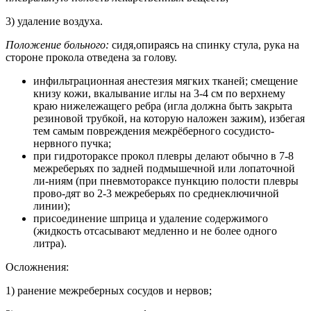
3) удаление воздуха.
Положение больного:
сидя,опираясь на спинку стула, рука на
стороне прокола отведена за голову.
инфильтрационная анестезия мягких тканей; смещение
книзу кожи, вкалывание иглы на 3-4 см по верхнему
краю нижележащего ребра (игла должна быть закрыта
резиновой трубкой, на которую наложен зажим), избегая
тем самым повреждения межрёберного сосудисто-
нервного пучка;
при гидротораксе прокол плевры делают обычно в 7-8
межреберьях по задней подмышечной или лопаточной
ли-ниям (при пневмотораксе пункцию полости плевры
прово-дят во 2-3 межреберьях по среднеключичной
линии);
присоединение шприца и удаление содержимого
(жидкость отсасывают медленно и не более одного
литра).
Осложнения:
1) ранение межреберных сосудов и нервов;