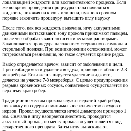
локализацией жидкости или воспалительного процесса. Если
же во время проведения процедуры стала появляться
жидкость, похожая на кровь, или пена, нужно в срочном
порядке закончить процедуру, вытащить иглу наружу.
После того, как вся жидкость выкачана, иглу аккуратными
движениями вытаскивают, зону прокола прижимают пальцем,
после чего обрабатывают антисептическими растворами.
Заканчивается процедура наложением стерильного тампона и
стерильной повязки. При возникновении осложнений, может
потребоваться реанимация, но такое случается крайне редко.
Выбор определяется врачом, зависит от заболевания и цели.
При необходимости удаления воздуха, проводят в области 2-3
межреберья. Если же планируется удаление жидкости,
делается на участке 7-8 межреберья. С целью предупреждения
разрыва кровеносных сосудов, обязательно осуществляется по
верхнему краю ребер.
Традиционно местом прокола служит верхний край ребра,
поскольку он содержит минимальное количество сосудов и
нервов. Прокол осуществляется иглой диаметром примерно 1
мм. Сначала в иглу набирается анестетик, проводится
аккуратный прокол, по месту прокола осуществляется ввод
лекарственного препарата. Затем иглу вытаскивают.