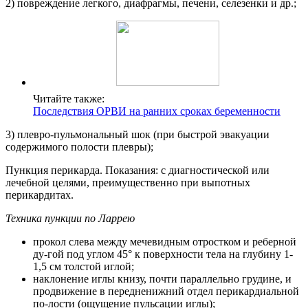
2) повреждение легкого, диафрагмы, печени, селезенки и др.;
Читайте также:
Последствия ОРВИ на ранних сроках беременности
3) плевро-пульмональный шок (при быстрой эвакуации
содержимого полости плевры);
Пункция перикарда. Показания: с диагностической или
лечебной целями, преимущественно при выпотных
перикардитах.
Техника пункции по Ларрею
прокол слева между мечевидным отростком и реберной
ду-гой под углом 45° к поверхности тела на глубину 1-
1,5 см толстой иглой;
наклонение иглы книзу, почти параллельно грудине, и
продвижение в передненижний отдел перикардиальной
по-лости (ощущение пульсации иглы);