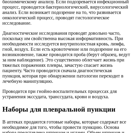
биохимическому анализу. Если подозревается инфекционный
процесс, проводится бактериологический, вирусологический
анализ. Если возникает подозрение на то, что развивается
онкологический процесс, проводят гистологическое
исследование.
Диагностические исследования проводят довольно часто,
поскольку им свойственна высокая информативность. При
необходимости исследуется внутриполостная кровь, лимфа,
гной, воздух. Если есть кровотечение или подозрение на его
возникновение, также проводится проба (берут образец, ведут
за ним наблюдение). Это существенно облегчает жизнь при
тяжелых поражениях плевры, зачастую спасает жизнь
пациенту. Часто проводится сначала диагностическая
пункция, которая при обнаружении патологии переходит в
лечебную манипуляцию.
Проводится при гнойно-воспалительных процессах для
устранения экссудата, транссудата, крови и воздуха.
Наборы для плевральной пункции
В аптеках продаются готовые наборы, которые содержат все
необходимое для того, чтобы провести пункцию. Основа
набора представлена шприцом и иглами. Объем шприцов и