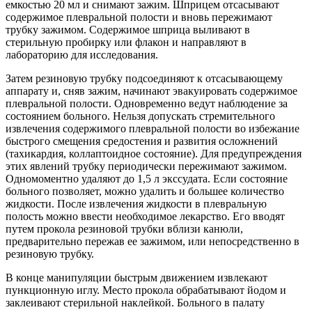
емкостью 20 мл и снимают зажим. Шприцем отсасывают
содержимое плевральной полости и вновь пережимают
трубку зажимом. Содержимое шприца выливают в
стерильную пробирку или флакон и направляют в
лабораторию для исследования.
Затем резиновую трубку подсоединяют к отсасывающему
аппарату и, сняв зажим, начинают эвакуировать содержимое
плевральной полости. Одновременно ведут наблюдение за
состоянием больного. Нельзя допускать стремительного
извлечения содержимого плевральной полости во избежание
быстрого смещения средостения и развития осложнений
(тахикардия, коллаптоидное состояние). Для предупреждения
этих явлений трубку периодически пережимают зажимом.
Одномоментно удаляют до 1,5 л экссудата. Если состояние
больного позволяет, можно удалить и большее количество
жидкости. После извлечения жидкости в плевральную
полость можно ввести необходимое лекарство. Его вводят
путем прокола резиновой трубки вблизи канюли,
предварительно пережав ее зажимом, или непосредственно в
резиновую трубку.
В конце манипуляции быстрым движением извлекают
пункционную иглу. Место прокола обрабатывают йодом и
заклеивают стерильной наклейкой. Больного в палату