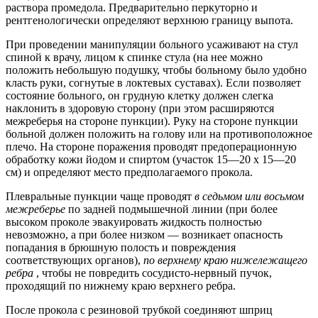
раствора промедола. Предварительно перкуторно и
рентгенологически определяют верхнюю границу выпота.
При проведении манипуляции больного усаживают на стул
спиной к врачу, лицом к спинке стула (на нее можно
положить небольшую подушку, чтобы больному было удобно
класть руки, согнутые в локтевых суставах). Если позволяет
состояние больного, он грудную клетку должен слегка
наклонить в здоровую сторону (при этом расширяются
межреберья на стороне пункции). Руку на стороне пункции
больной должен положить на голову или на противоположное
плечо. На стороне поражения проводят предоперационную
обработку кожи йодом и спиртом (участок 15—20 х 15—20
см) и определяют место предполагаемого прокола.
Плевральные пункции чаще проводят
в седьмом или восьмом
межреберье
по задней подмышечной линии (при более
высоком проколе эвакуировать жидкость полностью
невозможно, а при более низком — возникает опасность
попадания в брюшную полость и повреждения
соответствующих органов),
по верхнему краю нижележащего
ребра
, чтобы не повредить сосудисто-нервный пучок,
проходящий по нижнему краю верхнего ребра.
После прокола с резиновой трубкой соединяют шприц