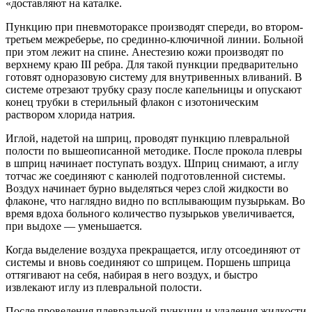
«доставляют на каталке.
Пункцию при пневмотораксе производят спереди, во втором-
третьем межреберье, по срединно-ключичной линии. Больной
при этом лежит на спине. Анестезию кожи производят по
верхнему краю III ребра. Для такой пункции предварительно
готовят одноразовую систему для внутривенных вливаний. В
системе отрезают трубку сразу после капельницы и опускают
конец трубки в стерильный флакон с изотоническим
раствором хлорида натрия.
Иглой, надетой на шприц, проводят пункцию плевральной
полости по вышеописанной методике. После прокола плевры
в шприц начинает поступать воздух. Шприц снимают, а иглу
тотчас же соединяют с канюлей подготовленной системы.
Воздух начинает бурно выделяться через слой жидкости во
флаконе, что наглядно видно по всплывающим пузырькам. Во
время вдоха больного количество пузырьков увеличивается,
при выдохе — уменьшается.
Когда выделение воздуха прекращается, иглу отсоединяют от
системы и вновь соединяют со шприцем. Поршень шприца
оттягивают на себя, набирая в него воздух, и быстро
извлекают иглу из плевральной полости.
После проведения плевральной пункции и удаления жидкости