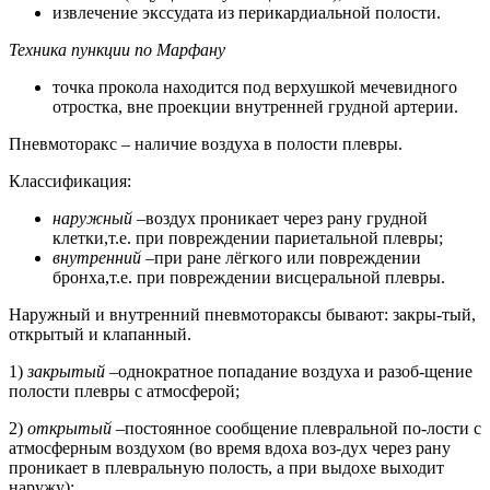
извлечение экссудата из перикардиальной полости.
Техника пункции по Марфану
точка прокола находится под верхушкой мечевидного
отростка, вне проекции внутренней грудной артерии.
Пневмоторакс – наличие воздуха в полости плевры.
Классификация:
наружный
–воздух проникает через рану грудной
клетки,т.е. при повреждении париетальной плевры;
внутренний
–при ране лёгкого или повреждении
бронха,т.е. при повреждении висцеральной плевры.
Наружный и внутренний пневмотораксы бывают: закры-тый,
открытый и клапанный.
1)
закрытый
–однократное попадание воздуха и разоб-щение
полости плевры с атмосферой;
2)
открытый
–постоянное сообщение плевральной по-лости с
атмосферным воздухом (во время вдоха воз-дух через рану
проникает в плевральную полость, а при выдохе выходит
наружу);