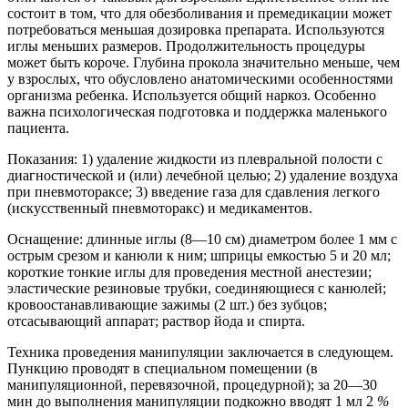
состоит в том, что для обезболивания и премедикации может
потребоваться меньшая дозировка препарата. Используются
иглы меньших размеров. Продолжительность процедуры
может быть короче. Глубина прокола значительно меньше, чем
у взрослых, что обусловлено анатомическими особенностями
организма ребенка. Используется общий наркоз. Особенно
важна психологическая подготовка и поддержка маленького
пациента.
Показания: 1) удаление жидкости из плевральной полости с
диагностической и (или) лечебной целью; 2) удаление воздуха
при пневмотораксе; 3) введение газа для сдавления легкого
(искусственный пневмоторакс) и медикаментов.
Оснащение: длинные иглы (8—10 см) диаметром более 1 мм с
острым срезом и канюли к ним; шприцы емкостью 5 и 20 мл;
короткие тонкие иглы для проведения местной анестезии;
эластические резиновые трубки, соединяющиеся с канюлей;
кровоостанавливающие зажимы (2 шт.) без зубцов;
отсасывающий аппарат; раствор йода и спирта.
Техника проведения манипуляции заключается в следующем.
Пункцию проводят в специальном помещении (в
манипуляционной, перевязочной, процедурной); за 20—30
мин до выполнения манипуляции подкожно вводят 1 мл 2
%