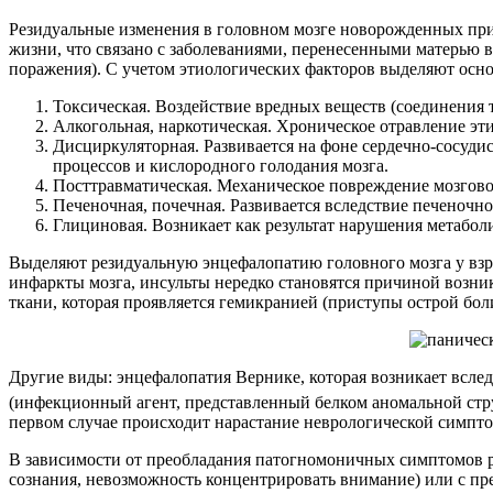
Резидуальные изменения в головном мозге новорожденных прив
жизни, что связано с заболеваниями, перенесенными матерью 
поражения). С учетом этиологических факторов выделяют осн
Токсическая. Воздействие вредных веществ (соединения
Алкогольная, наркотическая. Хроническое отравление э
Дисциркуляторная. Развивается на фоне сердечно-сосуди
процессов и кислородного голодания мозга.
Посттравматическая. Механическое повреждение мозгов
Печеночная, почечная. Развивается вследствие печеночн
Глициновая. Возникает как результат нарушения метабол
Выделяют резидуальную энцефалопатию головного мозга у вз
инфаркты мозга, инсульты нередко становятся причиной возни
ткани, которая проявляется гемикранией (приступы острой бо
Другие виды: энцефалопатия Вернике, которая возникает всле
(инфекционный агент, представленный белком аномальной стр
первом случае происходит нарастание неврологической симпто
В зависимости от преобладания патогномоничных симптомов 
сознания, невозможность концентрировать внимание) или с пр