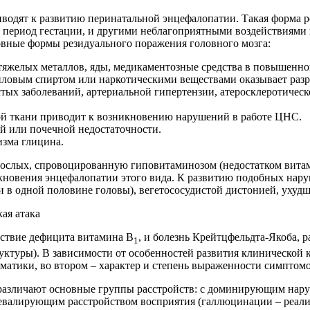
одят к развитию перинатальной энцефалопатии. Такая форма ре
в период гестации, и другими неблагоприятными воздействиями
овные формы резидуального поражения головного мозга:
 тяжелых металлов, яды, медикаментозные средства в повышенн
тиловым спиртом или наркотическими веществами оказывает раз
стых заболеваний, артериальной гипертензии, атеросклеротичес
ой ткани приводит к возникновению нарушений в работе ЦНС.
ой или почечной недостаточности.
изма глицина.
рослых, спровоцированную гиповитаминозом (недостатком вита
кновения энцефалопатии этого вида. К развитию подобных нару
ли в одной половине головы), вегетососудистой дистонией, ухуд
дствие дефицита витамина B
, и болезнь Крейтцфельдта-Якоба, 
1
уктуры). В зависимости от особенностей развития клиническо
матики, во втором – характер и степень выраженности симптом
различают основные группы расстройств: с доминирующим нар
евалирующим расстройством восприятия (галлюцинации – реалис