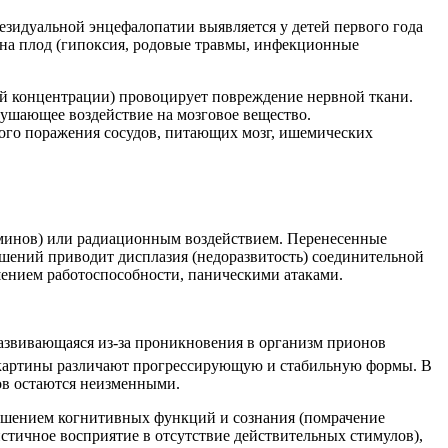
зидуальной энцефалопатии выявляется у детей первого года
 на плод (гипоксия, родовые травмы, инфекционные
ой концентрации) провоцирует повреждение нервной ткани.
рушающее воздействие на мозговое вещество.
кого поражения сосудов, питающих мозг, ишемических
минов) или радиационным воздействием. Перенесенные
шений приводит дисплазия (недоразвитость) соединительной
шением работоспособности, паническими атаками.
развивающаяся из-за проникновения в организм прионов
й картины различают прогрессирующую и стабильную формы. В
ов остаются неизменными.
ушением когнитивных функций и сознания (помрачение
тичное восприятие в отсутствие действительных стимулов),