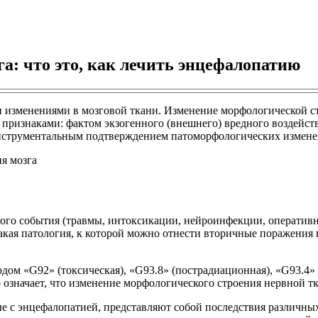
а: что это, как лечить энцефалопатию
и изменениями в мозговой ткани. Изменение морфологической 
 признаками: фактом экзогенного (внешнего) вредного воздейс
инструментальным подтверждением патоморфологических измене
нного события (травмы, интоксикации, нейроинфекции, оператив
такая патология, к которой можно отнести вторичные поражения 
дом «G92» (токсическая), «G93.8» (пострадиационная), «G93.4»
о означает, что изменение морфологического строения нервной т
ые с энцефалопатией, представляют собой последствия различн