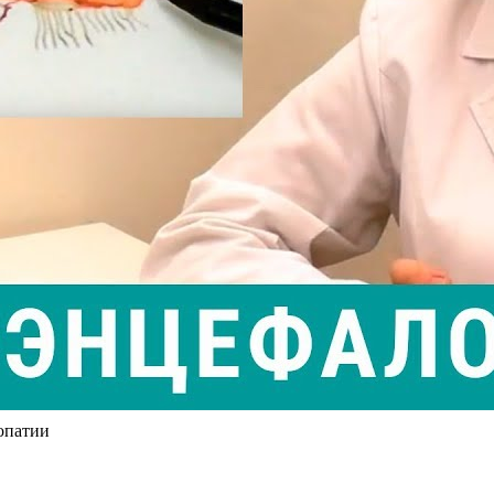
опатии