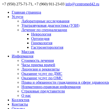
+7 (950) 275-71-71, +7 (960) 911-23-03
info@centromed42.ru
Главная страница
Услуги
Лабораторные исследования
Ультразвуковая диагностика (УЗИ)
Лечение по специализации
Неврология
Ортопедия
Гинекология
Гастроэнторология
Массаж
Информация
Стоимость лечения
Часы приема врачей
Лицензия и реквизиты
Оказание услуг по ДМС
Оказание услуг по ОМС
Права и обязанности гражданина в сфере здравоох
Нормативно-правовая информация
Страховые представители
О нас
Коллектив
Контакты
Отзывы