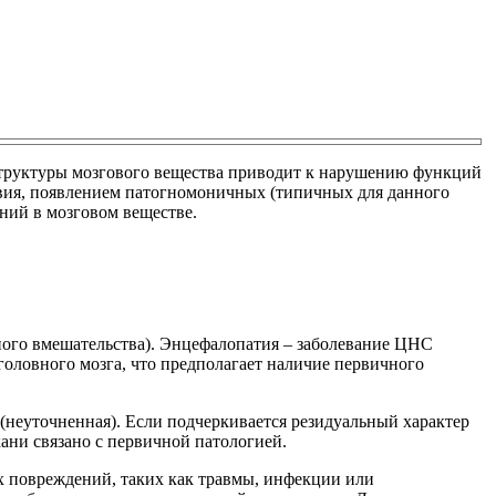
структуры мозгового вещества приводит к нарушению функций
твия, появлением патогномоничных (типичных для данного
ний в мозговом веществе.
ного вмешательства). Энцефалопатия – заболевание ЦНС
головного мозга, что предполагает наличие первичного
 (неуточненная). Если подчеркивается резидуальный характер
кани связано с первичной патологией.
ых повреждений, таких как травмы, инфекции или