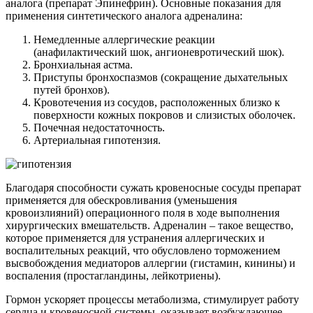
аналога (препарат Эпинефрин). Основные показания для
применения синтетического аналога адреналина:
Немедленные аллергические реакции
(анафилактический шок, ангионевротический шок).
Бронхиальная астма.
Приступы бронхоспазмов (сокращение дыхательных
путей бронхов).
Кровотечения из сосудов, расположенных близко к
поверхности кожных покровов и слизистых оболочек.
Почечная недостаточность.
Артериальная гипотензия.
Благодаря способности сужать кровеносные сосуды препарат
применяется для обескровливания (уменьшения
кровоизлияний) операционного поля в ходе выполнения
хирургических вмешательств. Адреналин – такое вещество,
которое применяется для устранения аллергических и
воспалительных реакций, что обусловлено торможением
высвобождения медиаторов аллергии (гистамин, кинины) и
воспаления (простагландины, лейкотриены).
Гормон ускоряет процессы метаболизма, стимулирует работу
сердца и кровеносной системы, оказывает возбуждающее