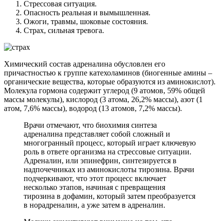
Стрессовая ситуация.
Опасность реальная и вымышленная.
Ожоги, травмы, шоковые состояния.
Страх, сильная тревога.
Химический состав адреналина обусловлен его
причастностью к группе катехоламинов (биогенные амины –
органические вещества, которые образуются из аминокислот).
Молекула гормона содержит углерод (9 атомов, 59% общей
массы молекулы), кислород (3 атома, 26,2% массы), азот (1
атом, 7,6% массы), водород (13 атомов, 7,2% массы).
Врачи отмечают, что биохимия синтеза
адреналина представляет собой сложный и
многогранный процесс, который играет ключевую
роль в ответе организма на стрессовые ситуации.
Адреналин, или эпинефрин, синтезируется в
надпочечниках из аминокислоты тирозина. Врачи
подчеркивают, что этот процесс включает
несколько этапов, начиная с превращения
тирозина в дофамин, который затем преобразуется
в норадреналин, а уже затем в адреналин.