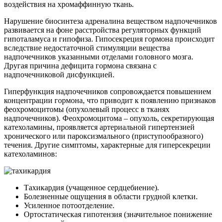
воздействия на хромаффинную ткань.
Нарушение биосинтеза адреналина веществом надпочечников
развивается на фоне расстройства регуляторных функций
гипоталамуса и гипофиза. Гипосекреция гормона происходит
вследствие недостаточной стимуляции вещества
надпочечников указанными отделами головного мозга.
Другая причина дефицита гормона связана с
надпочечниковой дисфункцией.
Гиперфункция надпочечников сопровождается повышением
концентрации гормона, что приводит к появлению признаков
феохромоцитомы (опухолевый процесс в тканях
надпочечников). Феохромоцитома – опухоль, секретирующая
катехоламины, проявляется артериальной гипертензией
хронического или пароксизмального (приступообразного)
течения. Другие симптомы, характерные для гиперсекреции
катехоламинов:
Тахикардия (учащенное сердцебиение).
Болезненные ощущения в области грудной клетки.
Усиленное потоотделение.
Ортостатическая гипотензия (значительное понижение