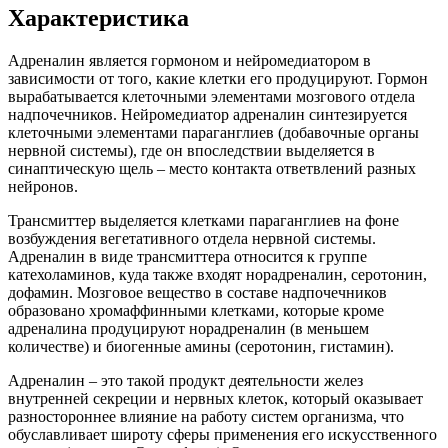
Характеристика
Адреналин является гормоном и нейромедиатором в
зависимости от того, какие клетки его продуцируют. Гормон
вырабатывается клеточными элементами мозгового отдела
надпочечников. Нейромедиатор адреналин синтезируется
клеточными элементами параганглиев (добавочные органы
нервной системы), где он впоследствии выделяется в
синаптическую щель – место контакта ответвлений разных
нейронов.
Трансмиттер выделяется клетками параганглиев на фоне
возбуждения вегетативного отдела нервной системы.
Адреналин в виде трансмиттера относится к группе
катехоламинов, куда также входят норадреналин, серотонин,
дофамин. Мозговое вещество в составе надпочечников
образовано хромаффинными клетками, которые кроме
адреналина продуцируют норадреналин (в меньшем
количестве) и биогенные амины (серотонин, гистамин).
Адреналин – это такой продукт деятельности желез
внутренней секреции и нервных клеток, который оказывает
разностороннее влияние на работу систем организма, что
обуславливает широту сферы применения его искусственного