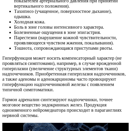
показателей артериального давления при принятии
вертикального положения).
Тахипноэ (учащенное, поверхностное дыхание),
одышка.
Холодная кожа.
Боль в зоне головы интенсивного характера.
Болезненные ощущения в зоне эпигастрия.
Парестезии (нарушение кожной чувствительности,
проявляющееся чувством жжения, покалывания).
Тошнота, сопровождающаяся приступами рвоты.
Гиперфункция может носить компенсаторный характер (не
проявляться симптомами), например, в случае врожденной
гиперплазии (увеличение структурных элементов ткани)
надпочечников. Приобретенная гиперплазия надпочечников,
а также аденомы и аденокарциномы часто провоцируют
гиперфункцию надпочечниковой железы с появлением
типичной симптоматики.
Гормон адреналин синтезируют надпочечники, точнее
мозговое вещество эндокринных желез. Продукция
одноименного нейромедиатора происходит в параганглиях
нервной системы.