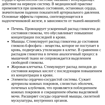
действие на нервную систему. В медицинской практике
применяется при шоковых состояниях, остановках сердца,
значительном падении показателей артериального давления.
Основные эффекты гормона, синтезирующегося в
надпочечниковой железе, в зависимости от тканей-мишеней:
Печень. Провоцирует ускоренный распад гликогена до
состояния глюкозы, что обуславливает повышение
концентрации последней в крови.
Мышцы. Стимулирует распад гликогена до состояния
глюкозо-6-фосфата – вещества, которое не поступает в
кровь, подвергаясь утилизации в клетке. В сравнении с
распадом гликогена в печени аналогичный процесс в
мышечной ткани не сопровождается выделением
свободной глюкозы.
Жировая клетчатка. Стимулирует распад липидов до
состояния жирных кислот с последующим повышением
их концентрации в крови.
Элементы сердечно-сосудистой системы. Сужает
артериолы кожных покровов, слизистых оболочек,
почечных клубочков, что проявляется побледнением
кожных покровов и сокращением объема выделяемой
мочи. Расширяет сосуды сердечной мышцы, скелетной
мускулатуры, внутренних органов.