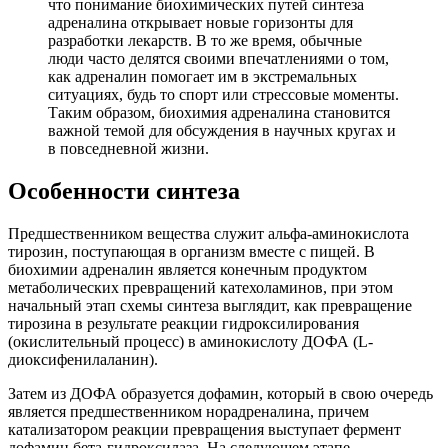
что понимание биохимических путей синтеза
адреналина открывает новые горизонты для
разработки лекарств. В то же время, обычные
люди часто делятся своими впечатлениями о том,
как адреналин помогает им в экстремальных
ситуациях, будь то спорт или стрессовые моменты.
Таким образом, биохимия адреналина становится
важной темой для обсуждения в научных кругах и
в повседневной жизни.
Особенности синтеза
Предшественником вещества служит альфа-аминокислота
тирозин, поступающая в организм вместе с пищей. В
биохимии адреналин является конечным продуктом
метаболических превращений катехоламинов, при этом
начальный этап схемы синтеза выглядит, как превращение
тирозина в результате реакции гидроксилирования
(окислительный процесс) в аминокислоту ДОФА (L-
диоксифенилаланин).
Затем из ДОФА образуется дофамин, который в свою очередь
является предшественником норадреналина, причем
катализатором реакции превращения выступает фермент
дофамин бета-гидроксилаза. На следующем этапе