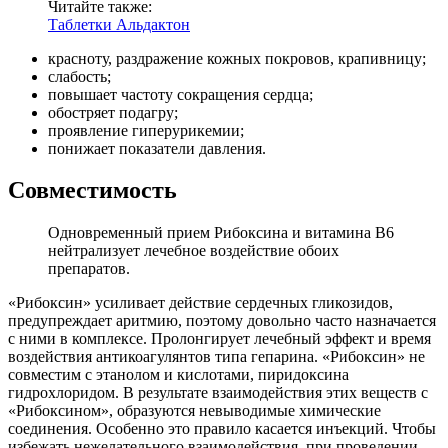
Читайте также:
Таблетки Альдактон
красноту, раздражение кожных покровов, крапивницу;
слабость;
повышает частоту сокращения сердца;
обостряет подагру;
проявление гиперурикемии;
понижает показатели давления.
Совместимость
Одновременный прием Рибоксина и витамина В6
нейтрализует лечебное воздействие обоих
препаратов.
«Рибоксин» усиливает действие сердечных гликозидов,
предупреждает аритмию, поэтому довольно часто назначается
с ними в комплексе. Пролонгирует лечебный эффект и время
воздействия антикоагулянтов типа гепарина. «Рибоксин» не
совместим с этанолом и кислотами, пиридоксина
гидрохлоридом. В результате взаимодействия этих веществ с
«Рибоксином», образуются невыводимые химические
соединения. Особенно это правило касается инъекций. Чтобы
избежать нежелательного взаимодействия, при проведении