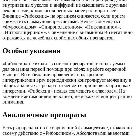
внутривенных уколов и диффузий не смешивать с другими
лекарствами, кроме оговоренных ранее растворителей.
Влияние «Рибоксина» на организм снижается, если прием
совместить с иммунодепрессантами. Нельзя совмещать с
«Фуросемидом», «Спиронолактоном», «Нифедипином»,
«Нитроглицерином». Совмещение с витамином В6 негативно
отражается на лечебных свойствах обоих препаратов.
Особые указания
«Рибоксин» не входит в список препаратов, используемых
для оказания первой помощи при сбоях в работе сердечной
мышцы. Во избежание проявления подагры или
гиперурикемии врач периодически контролирует мочевину в
общих анализах. Препарат отменяется при первых признаках
гиперемии. «Рибоксин» нельзя совмещать с алкоголем. На
вождение автомобилем не влияет, не искажает концентрацию
внимания.
Аналогичные препараты
Есть ряд препаратов в современной фармацевтике, схожих по
своему действию с «Рибоксином». Абсолютными аналогами