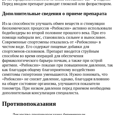
Перед вводом препарат разводят глюкозой или физраствором.
Дополнительные сведения о приеме препарата
Из-за способности улучшать обмен веществ и стимуляции
биохимических процессов «Рибоксин» активно использовали
бодибилдеры во второй половине прошлого века. При его
помощи набирали вес, становились сильнее и выносливее.
Современные спортсмены отказались от «Рибоксина» в
чистом виде. Его содержат пищевые добавки для
спортсменов-силовиков. Препарат вводится струйным
способом во время операций для обеспечения
фармакологического барьера почкам, а также при острой
аритмии. «Рибоксин» показан при повышенном давлении, так
как благодаря общему благоприятному воздействию
симптомы гипертонии уменьшаются. Нужно понимать, что
«Рибоксин» не снизит давление, однако, благодаря влиянию
на общее состояние организма, улучшаются показатели
тонометра. При низком давлении перед приемом необходима
дополнительная консультация специалиста.
Противопоказания
Лекарство противопоказано беременным