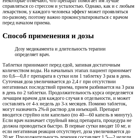
Некоторые отмечают, что препарат помогает им лучше
справляться со стрессом и усталостью. Однако, как и с любым
лекарством, у каждого человека эффект может проявляться
по-разному, поэтому важно проконсультироваться с врачом
перед началом приема.
Способ применения и дозы
Дозу медикамента и длительность терапии
определяет врач.
Таблетки принимают перед едой, запивая достаточным
количеством воды. На начальных этапах пациент принимает
по 0,6―0,8 г препарата в сутки или 1 таблетку 3 раза в день.
Суточная доза увеличивается до 2,4 г при отсутствии
негативных последствий приема, прием разбивается на 3 раза
в день по 2 таблетки. Продолжительность курса определяется
лечащим врачом для каждого случая в отдельности, и может
составлять от 4-х недель до 3-х месяцев. Помимо таблеток,
могут назначить 2%-й раствор для инъекций. Препарат
вводится струйно или капельно (по 40―60 капель в минуту).
Если врач назначает струйный ввод препарата, процедура не
должна проводиться быстро. В первые сутки вводят 10 мг, и
если негативная реакция отсутствует, доза увеличивается до
20 мг. Продолжительность лечения составляет 1,5―2 недели.