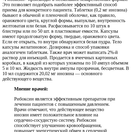
Это позволяет подобрать наиболее эффективный способ
приема для конкретного пациента. Таблетки (0,2 мг инозина)
бывают в обычной и пленочной оболочке, как правило,
оранжевого цвета, круглой формы, выпуклые, внутренность
желтоватая или белая. Расфасовывается по 10 штук в
блистеры или по 50 шт. в пластиковые емкости. Капсулы
имеют продолговатую форму, твердые, оранжевого цвета.
Если ее открыть, то внутри обнаружится белая пудра. Тело
капсулы желатиновое. Дозировка и способ упаковки
аналогичен таблеткам. Также врач может выписать 2%-й
раствор для инъекций. Продается в ячеечных картонных
коробках, в каждой из которых уложены по 10 ампул объемом
5 и 10 мл. Жидкость внутри ампулы прозрачная, бесцветная. В
10 мл содержится 20,02 мг инозина ― основного
действующего вещества.
Мнение врачей:
Рибоксин является эффективным препаратом при
лечении пациентов с повышенным давлением.
Врачи отмечают, что действующее вещество
инозин имеет положительное влияние на
сердечно-сосудистую систему. Рибоксин
способствует улучшению кровообращения,
повышает энергетический обмен в сердечной