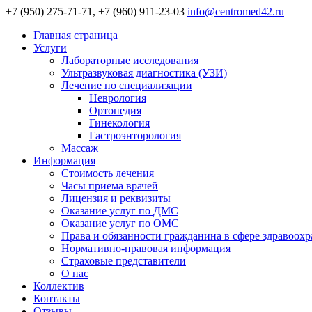
+7 (950) 275-71-71, +7 (960) 911-23-03
info@centromed42.ru
Главная страница
Услуги
Лабораторные исследования
Ультразвуковая диагностика (УЗИ)
Лечение по специализации
Неврология
Ортопедия
Гинекология
Гастроэнторология
Массаж
Информация
Стоимость лечения
Часы приема врачей
Лицензия и реквизиты
Оказание услуг по ДМС
Оказание услуг по ОМС
Права и обязанности гражданина в сфере здравоох
Нормативно-правовая информация
Страховые представители
О нас
Коллектив
Контакты
Отзывы