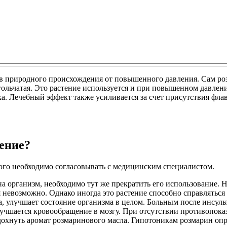
тв природного происхождения от повышенного давления. Сам р
гольчатая. Это растение используется и при повышенном давлени
а. Лечебный эффект также усиливается за счет присутствия фла
ение?
ного необходимо согласовывать с медицинским специалистом.
на организм, необходимо тут же прекратить его использование
я невозможно. Однако иногда это растение способно справлятьс
, улучшает состояние организма в целом. Больным после инсуль
лучшается кровообращение в мозгу. При отсутствии противопока
дохнуть аромат розмаринового масла. Гипотоникам розмарин опр