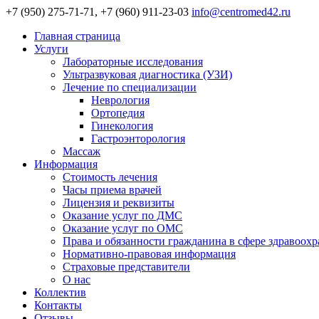
+7 (950) 275-71-71, +7 (960) 911-23-03
info@centromed42.ru
Главная страница
Услуги
Лабораторные исследования
Ультразвуковая диагностика (УЗИ)
Лечение по специализации
Неврология
Ортопедия
Гинекология
Гастроэнторология
Массаж
Информация
Стоимость лечения
Часы приема врачей
Лицензия и реквизиты
Оказание услуг по ДМС
Оказание услуг по ОМС
Права и обязанности гражданина в сфере здравоох
Нормативно-правовая информация
Страховые представители
О нас
Коллектив
Контакты
Отзывы