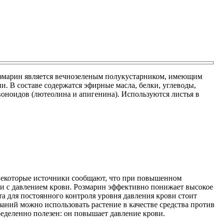
озмарин является вечнозеленым полукустарником, имеющим
и. В составе содержатся эфирные масла, белки, углеводы,
воноидов (лютеолина и апигенина). Используются листья в
. Некоторые источники сообщают, что при повышенном
я и с давлением крови. Розмарин эффективно понижает высокое
та для постоянного контроля уровня давления крови стоит
заний можно использовать растение в качестве средства против
еделенно полезен: он повышает давление крови.