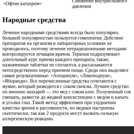
Снижение внутриглазного
«Офтан катахром»
давления
Народные средства
Лечение народными средствами всегда было популярно,
большой популярностью пользуется гомеопатия. Действие
препаратов на организм в лабораторных условиях не
проводилось, поэтому лечение нетрадиционными методами
контролируется лечащим врачом. Терапия подразумевает
длительный курс приема каждого препарата, также,
назначенные таблетки не глотаются, а рассасываются
непосредственно перед приемом пищи. Среди них выделяют
самые результативные: «Апоцинум», «Ликоподиум»,
«Яборанди». Все перечисленные средства сочетаются с
мумие, который разводится с соком свеклы. Лучшее средство
по мнению знахарей — это мед с соком алое. Полученный сок
смешать, развести до жидкой консистенции с медом и капать
в уголки глаз. Такой метод эффективен при ухудшении
качества зрения и рассеянности, но медики настроены
скептически, так как 2 продукта могут вызвать сильную
аллергическую реакцию.