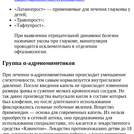
«Латанопрост» — применяемые для лечения глаукомы у
детей;
«Травопрост»;
«Тафлупрост».
При выявлении отрицательной динамики болезни
назначают уколы при глаукоме, манипуляция
проводится исключительно в отделении
офтальмологии.
Группа α-адреномиметиков
При лечении α-адреномиметиками происходит уменьшение
слезоточивости, тем самым нормализуется внутриглазное
давление. Посоле введения капель не происходит изменения
размера зрачка и сужение мелких кровеносных сосудов. Не
так давно производства выпускали капли в составе которых
был клофелин, но после длительного использования
фиксировались сильные побочные явления. Вещество
бримонидин — основа для современных капель. Их нельзя
приобрести в сетевой аптека, они предназначены для
использования специалистами, это касается и лекарственного
средства «Кавинтон». Лекарство противопоказано детям до 18
лет, женщинам вынашивающим ребенка, а также кормящим.