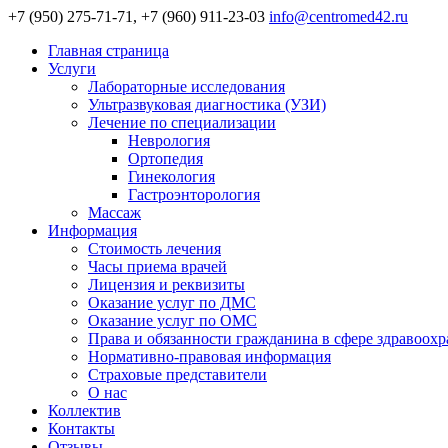
+7 (950) 275-71-71, +7 (960) 911-23-03
info@centromed42.ru
Главная страница
Услуги
Лабораторные исследования
Ультразвуковая диагностика (УЗИ)
Лечение по специализации
Неврология
Ортопедия
Гинекология
Гастроэнторология
Массаж
Информация
Стоимость лечения
Часы приема врачей
Лицензия и реквизиты
Оказание услуг по ДМС
Оказание услуг по ОМС
Права и обязанности гражданина в сфере здравоох
Нормативно-правовая информация
Страховые представители
О нас
Коллектив
Контакты
Отзывы