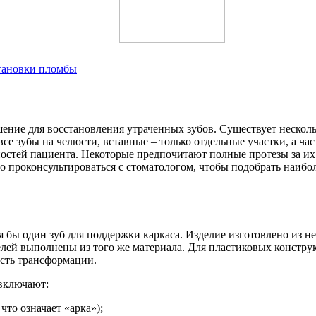
становки пломбы
ние для восстановления утраченных зубов. Существует несколь
е зубы на челюсти, вставные – только отдельные участки, а ча
стей пациента. Некоторые предпочитают полные протезы за их 
о проконсультироваться с стоматологом, чтобы подобрать наибо
я бы один зуб для поддержки каркаса. Изделие изготовлено из 
лей выполнены из того же материала. Для пластиковых констру
сть трансформации.
 включают:
что означает «арка»);