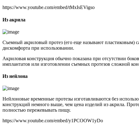
https://www.youtube.com/embed/tMxIsEVigso
Из акрила
Съемный акриловый протез (его еще называют пластиковым) са
дискомфорта при использовании.
Акриловая конструкция обычно показана при отсутствии боков
имплантатов или изготовлении съемных протезов сложной кон
Из нейлона
Нейлоновые временные протезы изготавливаются без использов
конструкций немного выше, чем цена изделий из акрила. Прот
полностью пережевывать пищу.
https://www.youtube.com/embed/y1PCOOW1yDo