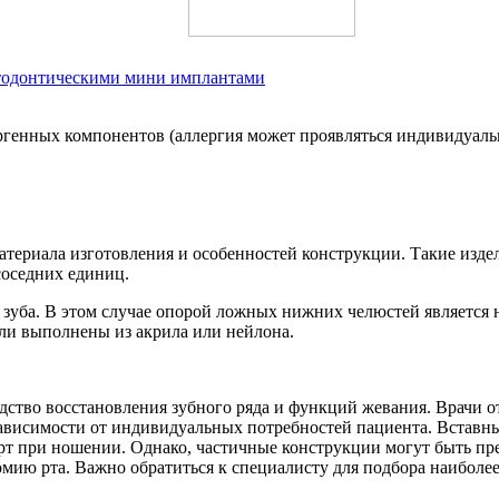
ртодонтическими мини имплантами
ргенных компонентов (аллергия может проявляться индивидуал
материала изготовления и особенностей конструкции. Такие из
соседних единиц.
зуба. В этом случае опорой ложных нижних челюстей является 
али выполнены из акрила или нейлона.
дство восстановления зубного ряда и функций жевания. Врачи о
ависимости от индивидуальных потребностей пациента. Вставны
т при ношении. Однако, частичные конструкции могут быть пред
ию рта. Важно обратиться к специалисту для подбора наиболее