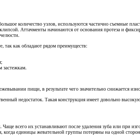
 большое количество узлов, используются частично съемные пла
 клипсой. Аттачменты начинаются от основания протеза и фикс
 челюсти.
е, так как обладают рядом преимуществ:
;
м застежкам.
ежевывании пищи, в результате чего значительно снижается изно
твенный недостаток. Такая конструкция имеет довольно высокую
 Чаще всего их устанавливают после удаления зуба или при изг
ся, когда единицы жевательной группы потеряны на одной сторо