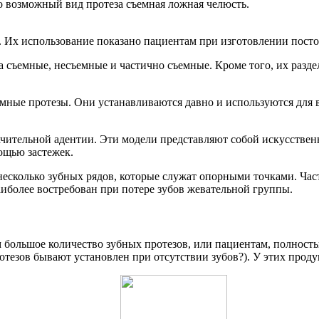
о возможный вид протеза съемная ложная челюсть.
 Их использование показано пациентам при изготовлении посто
а съемные, несъемные и частично съемные. Кроме того, их разд
мные протезы. Они устанавливаются давно и используются для 
чительной адентии. Эти модели представляют собой искусствен
ощью застежек.
 несколько зубных рядов, которые служат опорными точками. Ча
аиболее востребован при потере зубов жевательной группы.
ольшое количество зубных протезов, или пациентам, полностью
отезов бывают установлен при отсутствии зубов?). У этих прод