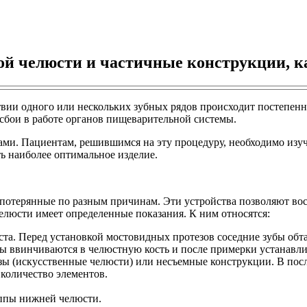
ой челюсти и частичные конструкции, к
ствии одного или нескольких зубных рядов происходит постепен
бои в работе органов пищеварительной системы.
ами. Пациентам, решившимся на эту процедуру, необходимо изу
ь наиболее оптимальное изделие.
 потерянные по разным причинам. Эти устройства позволяют во
елюсти имеет определенные показания. К ним относятся:
оста. Перед установкой мостовидных протезов соседние зубы об
ты ввинчиваются в челюстную кость и после примерки устанавл
ы (искусственные челюсти) или несъемные конструкции. В посл
количество элементов.
уппы нижней челюсти.