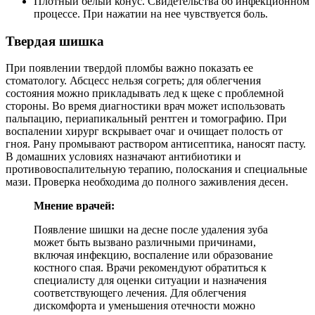
Плотный белый конус. Свидетельства об инфекционном
процессе. При нажатии на нее чувствуется боль.
Твердая шишка
При появлении твердой пломбы важно показать ее
стоматологу. Абсцесс нельзя согреть; для облегчения
состояния можно прикладывать лед к щеке с проблемной
стороны. Во время диагностики врач может использовать
пальпацию, периапикальный рентген и томографию. При
воспалении хирург вскрывает очаг и очищает полость от
гноя. Рану промывают раствором антисептика, наносят пасту.
В домашних условиях назначают антибиотики и
противовоспалительную терапию, полоскания и специальные
мази. Проверка необходима до полного заживления десен.
Мнение врачей:
Появление шишки на десне после удаления зуба
может быть вызвано различными причинами,
включая инфекцию, воспаление или образование
костного спая. Врачи рекомендуют обратиться к
специалисту для оценки ситуации и назначения
соответствующего лечения. Для облегчения
дискомфорта и уменьшения отечности можно