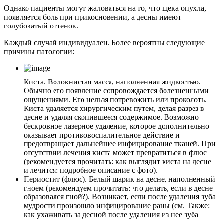
Однако пациенты могут жаловаться на то, что щека опухла,
появляется боль при прикосновении, а десны имеют
голубоватый оттенок.
Каждый случай индивидуален. Более вероятны следующие
причины патологии:
Киста. Волокнистая масса, наполненная жидкостью.
Обычно его появление сопровождается болезненными
ощущениями. Его нельзя потревожить или проколоть.
Киста удаляется хирургическим путем, делая разрез в
десне и удаляя скопившееся содержимое. Возможно
бескровное лазерное удаление, которое дополнительно
оказывает противовоспалительное действие и
предотвращает дальнейшее инфицирование тканей. При
отсутствии лечения киста может превратиться в флюс
(рекомендуется прочитать: как выглядит киста на десне
и лечится: подробное описание с фото).
Периостит (флюс). Белый шарик на десне, наполненный
гноем (рекомендуем прочитать: что делать, если в десне
образовался гной?). Возникает, если после удаления зуба
мудрости произошло инфицирование раны (см. Также:
как ухаживать за десной после удаления из нее зуба