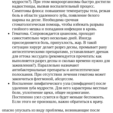
мудрости?). При этом микроорганизмы быстро достигли
надкостницы, вызвав воспалительный процесс.
Симптомы флюса: повышение температуры тела, резкая
боль в области удаленного зуба, появление белого
шарика на десне. Необходима срочная
стоматологическая помощь, чтобы избежать разрыва
гнойного мешка и попадания инфекции в кровь.
Гематома. Сопровождается цианозом, проходит
самостоятельно через несколько дней. Иногда
присоединяется боль, припухлость, жар. В такой
ситуации хирург делает разрез десны, промывает рану
антисептическими препаратами, устанавливает дренаж
для оттока экссудата (рекомендуется прочитать: как
выполняется разрез десны и сколько времени нужно для
заживления?). Параллельно назначают
антибактериальные препараты и антисептические
полоскания. При отсутствии лечения гематома может
закончиться флегмоной, абсцессом.
Воспаление лимфатического узла (лимфаденит) после
удаления зуба мудрости. Для него характерны местные
боли, уплотнение щеки, общее недомогание.
Постепенно узел сузится и будет меньше беспокоить.
Если этого не произошло, важно обратиться к врачу.
опасно упускать из виду проблемы, возникающие после