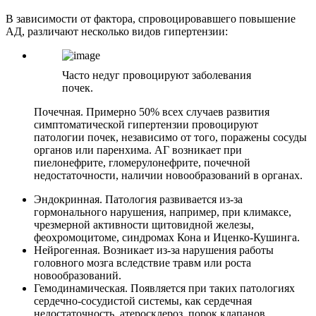
В зависимости от фактора, спровоцировавшего повышение
АД, различают несколько видов гипертензии:
Часто недуг провоцируют заболевания
почек.
Почечная. Примерно 50% всех случаев развития
симптоматической гипертензии провоцируют
патологии почек, независимо от того, поражены сосуды
органов или паренхима. АГ возникает при
пиелонефрите, гломерулонефрите, почечной
недостаточности, наличии новообразований в органах.
Эндокринная. Патология развивается из-за
гормонального нарушения, например, при климаксе,
чрезмерной активности щитовидной железы,
феохромоцитоме, синдромах Кона и Иценко-Кушинга.
Нейрогенная. Возникает из-за нарушения работы
головного мозга вследствие травм или роста
новообразований.
Гемодинамическая. Появляется при таких патологиях
сердечно-сосудистой системы, как сердечная
недостаточность, атеросклероз, порок клапанов.