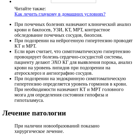
Читайте также:
Как лечить глаукому в домашних условиях?
При почечных болезнях назначают клинический анализ
крови и бакпосев, УЗИ, КТ, МРТ, контрастное
обследование почечных сосудов, биопсия.
При подозрении на нейрогенную гипертензию проводят
КТ и МРТ.
Если врач считает, что симптоматическую гипертензию
провоцирует болезнь сердечно-сосудистой системы,
пациенту делают ЭХО КГ для выявления порока, анализ
крови на уровень липидов при подозрении на
атеросклероз и ангиографию сосудов.
При подозрении на эндокринную симптоматическую
гипертензию определяется уровень гормонов в крови.
При необходимости назначают КТ и МРТ головного
мозга для определения состояния гипофиза и
гипоталамуса.
Лечение патологии
При наличии новообразований показано
хирургическое лечение.