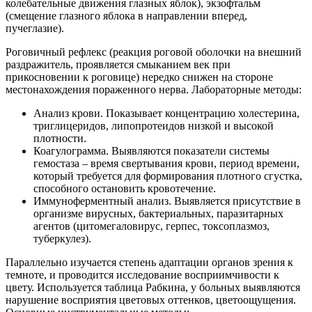
колебательные движения глазных яблок), экзофтальм
(смещение глазного яблока в направлении вперед,
пучеглазие).
Роговичный рефлекс (реакция роговой оболочки на внешний
раздражитель, проявляется смыканием век при
прикосновении к роговице) нередко снижен на стороне
местонахождения пораженного нерва. Лабораторные методы:
Анализ крови. Показывает концентрацию холестерина,
триглицеридов, липопротеидов низкой и высокой
плотности.
Коагулограмма. Выявляются показатели системы
гемостаза – время свертывания крови, период времени,
который требуется для формирования плотного сгустка,
способного остановить кровотечение.
Иммуноферментный анализ. Выявляется присутствие в
организме вирусных, бактериальных, паразитарных
агентов (цитомегаловирус, герпес, токсоплазмоз,
туберкулез).
Параллельно изучается степень адаптации органов зрения к
темноте, и проводится исследование восприимчивости к
цвету. Используется таблица Рабкина, у больных выявляются
нарушение восприятия цветовых оттенков, цветоощущения.