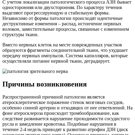
С учетом локализации патологического процесса АЗН бывает
односторонняя или двухсторонняя. По характеру течения
выделяют прогрессирующую и стабильную формы.
Независимо от формы патологии происходят идентичные
деструктивные изменения – распад, истончение нервных
волокон, заместительные процессы, связанные с изменением
структуры ткани.
Вместо нервных клеток на месте поврежденных участков
образуются фрагменты соединительной ткани, что ухудшает
передачу нервных импульсов. Система капилляров, которые
осуществляли питание нервной ткани, деградирует.
Причины возникновения
Распространенной причиной патологии является
атеросклеротическое поражение стенок мозговых сосудов,
особенно сонной артерии и отходящих от нее ответвлений. На
фоне атеросклероза происходит тромбообразование, как
следствие развивается нарушение проходимости сосудистого
русла и замедление кровотока. Подобные нарушения в
течение 2-4 недель приводят к развитию атрофии ДЗН (диск
основания зрительного нерва). Основные причины, которые