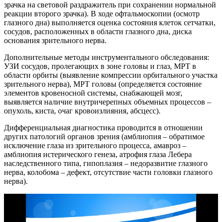
зрачка на световой раздражитель при сохранении нормальной
реакции второго зрачка). В ходе офтальмоскопии (осмотр
глазного дна) выполняется оценка состояния клеток сетчатки,
сосудов, расположенных в области глазного дна, диска
основания зрительного нерва.
Дополнительные методы инструментального обследования:
УЗИ сосудов, пролегающих в зоне головы и глаз, МРТ в
области орбиты (выявление компрессии орбитального участка
зрительного нерва), МРТ головы (определяется состояние
элементов кровеносной системы, снабжающей мозг,
выявляется наличие внутричерепных объемных процессов –
опухоль, киста, очаг кровоизлияния, абсцесс).
Дифференциальная диагностика проводится в отношении
других патологий органов зрения (амблиопия – обратимое
исключение глаза из зрительного процесса, амавроз –
амблиопия истерического генеза, атрофия глаза Лебера
наследственного типа, гипоплазия – недоразвитие глазного
нерва, колобома – дефект, отсутствие части головки глазного
нерва).