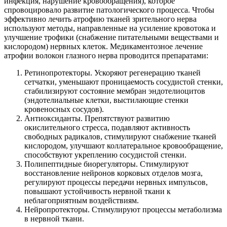
инфекция, нарушение кровообращения), которое
спровоцировало развитие патологического процесса. Чтобы
эффективно лечить атрофию тканей зрительного нерва
используют методы, направленные на усиление кровотока и
улучшение трофики (снабжение питательными веществами и
кислородом) нервных клеток. Медикаментозное лечение
атрофии волокон глазного нерва проводится препаратами:
Ретинопротекторы. Ускоряют регенерацию тканей
сетчатки, уменьшают проницаемость сосудистой стенки,
стабилизируют состояние мембран эндотелиоцитов
(эндотелиальные клетки, выстилающие стенки
кровеносных сосудов).
Антиоксиданты. Препятствуют развитию
окислительного стресса, подавляют активность
свободных радикалов, стимулируют снабжение тканей
кислородом, улучшают коллатеральное кровообращение,
способствуют укреплению сосудистой стенки.
Полипептидные биорегуляторы. Стимулируют
восстановление нейронов корковых отделов мозга,
регулируют процессы передачи нервных импульсов,
повышают устойчивость нервной ткани к
неблагоприятным воздействиям.
Нейропротекторы. Стимулируют процессы метаболизма
в нервной ткани.