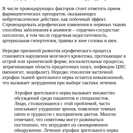
В числе провоцирующих факторов стоит отметить прием
фармацевтических препаратов, оказывающих
нейротоксическое действие, как побочный эффект.
Спровоцировать атрофические изменения в нервных тканях
способны заболевания в анамнезе – сердечно-сосудистые
патологии, в том числе сердечная недостаточность,
артериальная гипертензия, травмы в зоне головы и шеи.
Нередко причиной развития атрофического процесса
становятся нарушения мозгового кровотока, протекающие в
острой или хронической форме, воспалительные процессы,
затрагивающие область придаточных пазух, инфекции ЦНС
(менингит, энцефалит). Нередко этиология частичной
атрофии тканей зрительного нерва остается невыясненной,
что вызывает затруднения при выборе тактики лечения.
Атрофия зрительного нерва вызывает множество
обсуждений среди пациентов и специалистов.
Люди, столкнувшиеся с этой проблемой, часто
описывают ухудшение зрения, появление темных
пятен и трудности с восприятием цветов. Многие
отмечают, что симптомы могут развиваться
постепенно, что затрудняет их своевременное
обнаружение. Лечение атрофии зрительного нерва