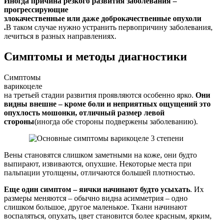
Иногда причина резкого развития заболевания –
прогрессирующие
злокачественные или даже доброкачественные опухоли
.
В таком случае нужно устранить первопричину заболевания,
лечиться в разных направлениях.
Симптомы и методы диагностики
Симптомы
варикоцеле
на третьей стадии развития проявляются особенно ярко.
Они
видны внешне – кроме боли и неприятных ощущений это
опухлость мошонки, отличный размер левой
стороны
(иногда обе стороны подвержены заболеванию).
Вены становятся слишком заметными на коже, они будто
выпирают, извиваются, опухшие. Некоторые места при
пальпации утолщены, отличаются большей плотностью.
Еще один симптом – яички начинают будто усыхать
. Их
размеры меняются – обычно видна асимметрия – одно
слишком большое, другое маленькое. Ткани начинают
воспаляться, опухать, цвет становится более красным, ярким,