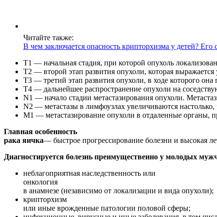
Читайте также:
В чем заключается опасность крипторхизма у детей? Его
Т1 — начальная стадия, при которой опухоль локализован
Т2 — второй этап развития опухоли, которая выражается
Т3 — третий этап развития опухоли, в ходе которого она 
Т4 — дальнейшее распространение опухоли на соседству
N1 — начало стадии метастазирования опухоли. Метастаз
N2 — метастазы в лимфоузлах увеличиваются настолько,
М1 — метастазирование опухоли в отдаленные органы, пр
Главная особенность
рака яичка
— быстрое прогрессирование болезни и высокая ле
Диагностируется болезнь преимущественно у молодых мужчи
неблагоприятная наследственность или
онкология
в анамнезе (независимо от локализации и вида опухоли);
крипторхизм
или иные врожденные патологии половой сферы;
инфекционные, вирусные и иные заболевания, в том чис