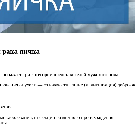
 рака яичка
ь поражает три категории представителей мужского пола:
рования опухоли — озлокачествленние (малигнизация) доброкач
вения
ные заболевания, инфекции различного происхождения.
ния