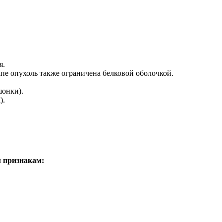
я.
апе опухоль также ограничена белковой оболочкой.
шонки).
).
м признакам: