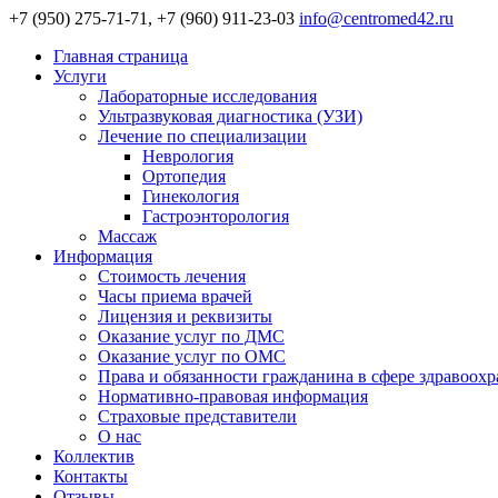
+7 (950) 275-71-71, +7 (960) 911-23-03
info@centromed42.ru
Главная страница
Услуги
Лабораторные исследования
Ультразвуковая диагностика (УЗИ)
Лечение по специализации
Неврология
Ортопедия
Гинекология
Гастроэнторология
Массаж
Информация
Стоимость лечения
Часы приема врачей
Лицензия и реквизиты
Оказание услуг по ДМС
Оказание услуг по ОМС
Права и обязанности гражданина в сфере здравоох
Нормативно-правовая информация
Страховые представители
О нас
Коллектив
Контакты
Отзывы