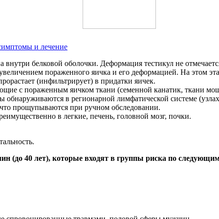
 симптомы и лечение
а внутри белковой оболочки. Деформация тестикул не отмечаетс
 увеличением пораженного яичка и его деформацией. На этом эт
прорастает (инфильтрирует) в придатки яичек.
ющие с пораженным яичком ткани (семенной канатик, ткани мо
ы обнаруживаются в регионарной лимфатической системе (узлах
 что прощупываются при ручном обследовании.
еимущественно в легкие, печень, головной мозг, почки.
тальность.
н (до 40 лет), которые входят в группы риска по следующи
ле спровоцированные травмами, половой сферы мужчин.