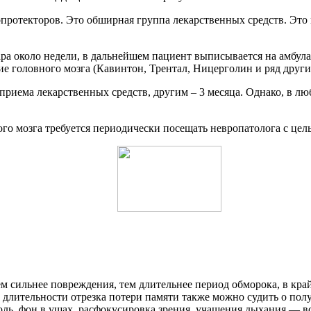
ротекторов. Это обширная группа лекарственных средств. Это 
ара около недели, в дальнейшем пациент выписывается на амбул
 головного мозга (Кавинтон, Трентал, Ницерголин и ряд други
приема лекарственных средств, другим – 3 месяца. Однако, в л
ого мозга требуется периодически посещать невропатолога с це
м сильнее повреждения, тем длительнее период обморока, в край
 длительности отрезка потери памяти также можно судить о по
оль, фон в ушах, расфокусировка зрения, учащения дыхания — вс