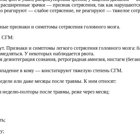
 расширенные зрачки — признак сотрясения, так как нарушаются
ло реагируют — слабое сотрясение, не реагируют — тяжелое сотр
вные признаки и симптомы сотрясения головного мозга.
и СГМ:
нут. Признаки и симптомы легкого сотрясения головного мозга: 
замедляться. У некоторых наблюдается рвота.
я дезинтеграция сознания, ретроградная амнезия, нистагм (бега
 впадение в кому — констатируют тяжелую степень СГМ.
дели или даже месяцы после травмы. К ним относят:
 неделю-полторы после травмы, реже через месяц;
ть;
у;