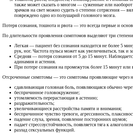
также может сказать о многом — суженные или наоборот
зрачков на свет можно судить о степени сотрясения — вя
повреждено одно из полушарий головного мозга.
Потеря сознания, тошнота и рвота — это всегда первые и осно
По длительности проявления симптомов выделяют три степен
Легкая — пациент без сознания находится не более 5 ми
рук, ног. Частота пульса может как увеличиваться, так и 
Средняя — потеря сознания от 5 до 15 минут. Наблюдаетс
адинамия и астения.
При потере сознания на промежуток более 15 минут или
Отсроченные симптомы — это симптомы проявляющие через не
сдавливающая головная боль, появляющаяся обычно через
беспричинное головокружение;
утомляемость перерастающая в астению;
раздражительность;
увеличивающиеся расстройства памяти и внимания;
беспричинное чувство тревоги, агрессивность, плаксивос
падение слуха, зрения, появление посторонних шумов;
падает стрессоустойчивость, появляется тяга к алкоголизм
разлад сексуальных функций.