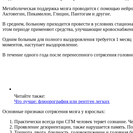
Метаболическая поддержка мозга проводится с помощью нейроп
Актовегин, Пикамилон, Глицин, Пантогам и другие.
В среднем, больному приходится провести в условиях стацион
этом периоде применяют средства, улучшающие кровоснабжение
Одним больным для полного выздоровления требуется 1 месяц 
моментов, наступает выздоровление.
В течение одного года после перенесенного сотрясения головн
Читайте также:
Что лучше: флюорография или рентген легких
Основные признаки сотрясения мозга у взрослых:
Практически всегда при СГМ человек теряет сознание. Че
Проявление дезориентации, также нарушается память. По
Тошнота, рвота, бледность, головокружение и головная б