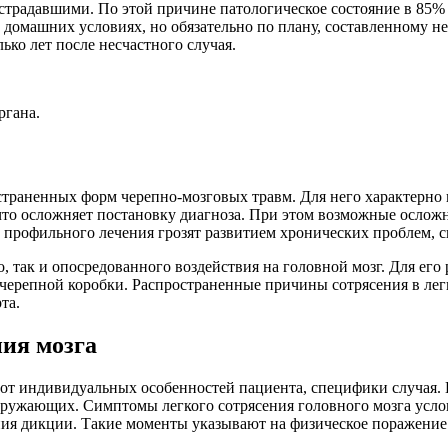
острадавшими. По этой причине патологическое состояние в 85%
 домашних условиях, но обязательно по плану, составленному 
ько лет после несчастного случая.
ргана.
остраненных форм черепно-мозговых травм. Для него характерно
то осложняет постановку диагноза. При этом возможные осложн
 профильного лечения грозят развитием хронических проблем, 
о, так и опосредованного воздействия на головной мозг. Для его
 черепной коробки. Распространенные причины сотрясения в ле
та.
ия мозга
от индивидуальных особенностей пациента, специфики случая. 
кружающих. Симптомы легкого сотрясения головного мозга усло
ния дикции. Такие моменты указывают на физическое поражение