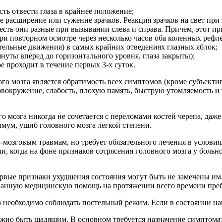
ть отвести глаза в крайнее положение;
 расширение или сужение зрачков. Реакция зрачков на свет при
есть они разные при вызывании слева и справа. Причем, этот пр
ри повторном осмотре через несколько часов оба коленных рефл
ельные движения) в самых крайних отведениях глазных яблок;
януты вперед до горизонтального уровня, глаза закрыты);
 проходит в течение первых 3-х суток.
о мозга является обратимость всех симптомов (кроме субъектив
окружение, слабость, плохую память, быструю утомляемость и та
ого мозга никогда не сочетается с переломами костей черепа, д
имум, ушиб головного мозга легкой степени.
о-мозговым травмам, но требует обязательного лечения в услови
и, когда на фоне признаков сотрясения головного мозга у боль
ервые признаки ухудшения состояния могут быть не замечены им,
ванную медицинскую помощь на протяжении всего времени пре
а необходимо соблюдать постельный режим. Если в состоянии н
жно быть щадящим. В основном требуется назначение симптомат