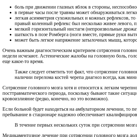
боль при движении глазных яблок в стороны, неспособнос
в первые часы после травмы может обнаруживаться легкое
легкая асимметрия сухожильных и кожных рефлексов, то 
правый коленный рефлекс был несколько живее левого, п
мелкий горизонтальный нистагм (непроизвольные дрожат
шаткость в позе Ромберга (ноги вместе, прямые руки выт
может быть легкое напряжение затылочных мышц, которое
Очень важным диагностическим критерием сотрясения головног
недели исчезают. Астенические жалобы на головную боль, голов
еще какое-то время.
Также следует отметить тот факт, что сотрясение головн
наличии перелома костей черепа диагноз всегда, как мин
Сотрясение головного мозга хотя и относится к легким черепн
посттравматического периода, поскольку бывают такие ситуаци
кровоизлияние (редко, конечно, но это возможно).
Если больной будет находиться на амбулаторном лечении, то п
пребывание в стационаре надежно обеспечивает квалифициро
В течение первых нескольких суток при сотрясении мозг
Медикаментозное лечение при сотрясении головного мозга дол