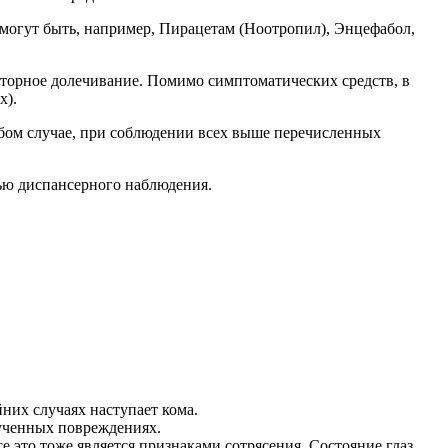
могут быть, например, Пирацетам (Ноотропил), Энцефабол,
аторное долечивание. Помимо симптоматических средств, в
х).
юбом случае, при соблюдении всех выше перечисленных
лью диспансерного наблюдения.
них случаях наступает кома.
лученных повреждениях.
е это тоже является признаками сотрясения. Состояние глаз