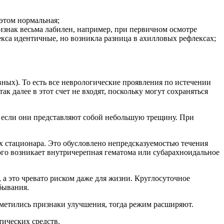
 этом нормальная;
изнак весьма лабилен, например, при первичном осмотре
екса идентичные, но возникла разница в ахилловых рефлексах;
ных). То есть все неврологические проявления по истечении
к далее в этот счет не входят, поскольку могут сохраняться
аже если они представляют собой небольшую трещину. При
ях стационара. Это обусловлено непредсказуемостью течения
ного возникает внутричерепная гематома или субарахноидальное
 а это чревато риском даже для жизни. Круглосуточное
бывания.
аметились признаки улучшения, тогда режим расширяют.
ических средств.