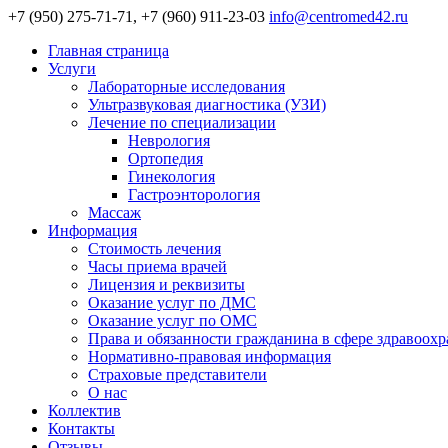
+7 (950) 275-71-71, +7 (960) 911-23-03
info@centromed42.ru
Главная страница
Услуги
Лабораторные исследования
Ультразвуковая диагностика (УЗИ)
Лечение по специализации
Неврология
Ортопедия
Гинекология
Гастроэнторология
Массаж
Информация
Стоимость лечения
Часы приема врачей
Лицензия и реквизиты
Оказание услуг по ДМС
Оказание услуг по ОМС
Права и обязанности гражданина в сфере здравоох
Нормативно-правовая информация
Страховые представители
О нас
Коллектив
Контакты
Отзывы