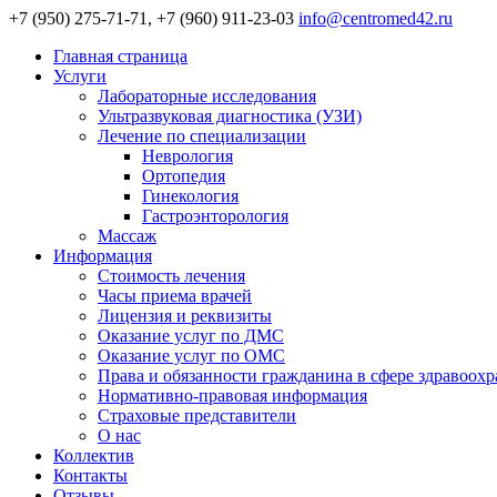
+7 (950) 275-71-71, +7 (960) 911-23-03
info@centromed42.ru
Главная страница
Услуги
Лабораторные исследования
Ультразвуковая диагностика (УЗИ)
Лечение по специализации
Неврология
Ортопедия
Гинекология
Гастроэнторология
Массаж
Информация
Стоимость лечения
Часы приема врачей
Лицензия и реквизиты
Оказание услуг по ДМС
Оказание услуг по ОМС
Права и обязанности гражданина в сфере здравоох
Нормативно-правовая информация
Страховые представители
О нас
Коллектив
Контакты
Отзывы