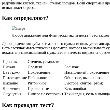
разрушение клеток, тканей, стенок сосудов. Если спортсмен про
испытывает стресса.
Как определяют?
Любое движение или физическая активность – заставляе
Для определения субмаксимального пульса используется аппара
Есть сложная математическая формула, которая высчитывает с
показатель максимальный пульс 220 и вычесть возраст спортс
Признак
Степень усталости
Низкая
Средняя
Большая
Цвет кожи
Покраснение
Насыщенней покраснение
Потоотделние
Небольшое
Обильное, выше пояса
Дыхание
Ритмичное
Быстрое, сбитое (ртом)
Движения
Правильные
Есть ошибки
Ощущения
Ничего не беспокоит
Тахикардия, боль в мышца
Как проводят тест?