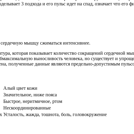
делывает 3 подхода и его пульс идет на спад, означает что его 
т сердечную мышцу сжиматься интенсивнее.
тура, которая показывает количество сокращений сердечной мыш
убмаксимальную выносливость человека, но существует и упроще
мена, полученные данные являются предельно-допустимым пульсо
Алый цвет кожи
Значительное, ниже пояса
Быстрое, неритмичное, ртом
Нескоординированные
х
Усталость, жажда, тошнота, боль, головокружение