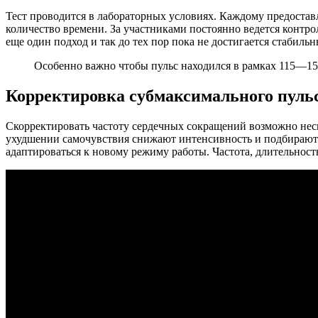
Тест проводится в лабораторных условиях. Каждому предоставл
количество времени. За участниками постоянно ведется контрол
еще один подход и так до тех пор пока не достигается стабиль
Особенно важно чтобы пульс находился в рамках 115—15
Корректировка субмаксимального пуль
Скорректировать частоту сердечных сокращений возможно нес
ухудшении самочувствия снижают интенсивность и подбирают 
адаптироваться к новому режиму работы. Частота, длительност