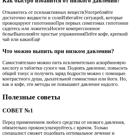
Как быстро избавится от низкого давления?
Откажитесь от психоактивных веществУпотребляйте
достаточно жидкости и солиИзбегайте ситуаций, которые
провоцируют гипотониюПри первых симптомах гипотонии
садитесь или ложитесьНосите компрессионное
бельеВыполняйте простые упражненияПейте кофе, крепкий
чай или какаоЕщё
Что можно выпить при низком давлении?
Самостоятельно можно пить исключительно аскорбиновую
кислоту и таблетки сухого чая. Поднять давление, повысить
общий тонус и получить заряд бодрости можно с помощью
контрастного душа, дыхательной гимнастики или йоги. Но,
как и кофе, эти методы не повышают давление надолго.
Полезные советы
СОВЕТ №1
Перед применением любого средства от низкого давления,
обязательно проконсультируйтесь с врачом. Только
специалист сможет подобрать оптимальное лечение и