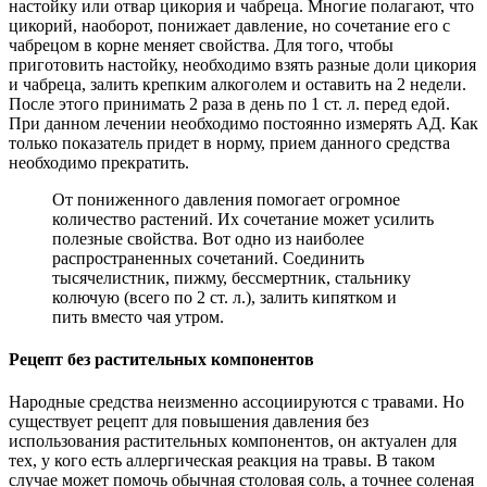
настойку или отвар цикория и чабреца. Многие полагают, что
цикорий, наоборот, понижает давление, но сочетание его с
чабрецом в корне меняет свойства. Для того, чтобы
приготовить настойку, необходимо взять разные доли цикория
и чабреца, залить крепким алкоголем и оставить на 2 недели.
После этого принимать 2 раза в день по 1 ст. л. перед едой.
При данном лечении необходимо постоянно измерять АД. Как
только показатель придет в норму, прием данного средства
необходимо прекратить.
От пониженного давления помогает огромное
количество растений. Их сочетание может усилить
полезные свойства. Вот одно из наиболее
распространенных сочетаний. Соединить
тысячелистник, пижму, бессмертник, стальнику
колючую (всего по 2 ст. л.), залить кипятком и
пить вместо чая утром.
Рецепт без растительных компонентов
Народные средства неизменно ассоциируются с травами. Но
существует рецепт для повышения давления без
использования растительных компонентов, он актуален для
тех, у кого есть аллергическая реакция на травы. В таком
случае может помочь обычная столовая соль, а точнее соленая