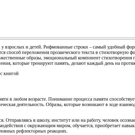
 у взрослых и детей. Рифмованные строки – самый удобный фор
 способ переложения прозаического текста в стихотворную форм
ожественные образы, эмоциональный компонент стихотворения п
ния, которые тренируют память, делают каждый день на протяж
мяти в любом возрасте. Понимание процесса памяти способству
ическая деятельность. Образы, которые возникают в ходе взаим
ся. Отправляясь в школу, институт или на работу, человек осозна
модействия с окружающим миром, обучается, приобретает навык
словных рефлекторных реакциях.