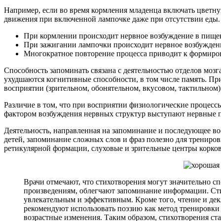
Например, если во время кормления младенца включать цветну
движения при включенной лампочке даже при отсутствии еды. 
При кормлении происходит нервное возбуждение в пищев
При зажигании лампочки происходит нервное возбуждение
Многократное повторение процесса приводит к формиров
Способность запоминать связана с деятельностью отделов моз
ухудшаются когнитивные способности, в том числе память. П
восприятии (зрительном, обонятельном, вкусовом, тактильном)
Различие в том, что при восприятии физиологические процес
фактором возбуждения нервных структур выступают нервные п
Деятельность, направленная на запоминание и последующее во
детей, запоминание сложных слов и фраз полезно для трениро
ретикулярной формации, слуховые и зрительные центры корков
Врачи отмечают, что стихотворения могут значительно 
произведениям, облегчают запоминание информации. Стих
увлекательным и эффективным. Кроме того, чтение и дек
рекомендуют использовать поэзию как метод тренировки 
возрастные изменения. Таким образом, стихотворения ст