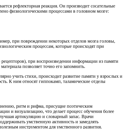
вается рефлекторная реакция. Он производит сосательные
влено физиологическими процессами в головном мозге:
имер, при повреждении некоторых отделов мозга головы,
изиологическим процессам, которые происходят при
 рецепторов), при воспроизведении информации из памяти
атериала позволяет точно его запомнить.
ярно учить стихи, происходит развитие памяти у взрослых и
ость. К ним относят гиппокамп, таламические отделы
 мнению, ритм и рифма, присущие поэтическим
ции и визуализацию, что делает процесс обучения более
улучшая артикуляцию и словарный запас. Врачи
поддерживать умственную активность и замедлять
 полезным инструментом для умственного развития.