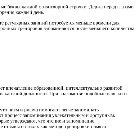
вые буквы каждой стихотворной строчки. Держа перед глазами
ворения каждый день.
те регулярных занятий потребуется меньше времени для
срочных тренировок запоминаются после меньшего количества
ет впечатление образованной, интеллектуально развитой
е вакантной должности. При знакомстве подобные навыки и
 что ритм и рифма помогают легче запоминать
ют процесс запоминания увлекательным и доступным.
орые утверждают, что чтение и запоминание
е отзывы о стихах как методе тренировки памяти