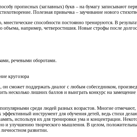
пособу прописных (заглавных) букв – на бумагу записывают пер
 стихотворение. Полезная привычка – заучивание нового стихот
 мнестические способности постоянно тренируются. В результа
о объема, например, четверостишия. Новые строфы после долго
ами, речевыми оборотами.
й, он сможет поддержать диалог с любым собеседником, произвед
ужить несколько лишних баллов и выиграть конкурс на замещени
е популярными среди людей разных возрастов. Многие отмечают,
 эффективный инструмент для обучения детей, ведь стихи дела
память, используя их для тренировки ума и концентрации. Некот
 но и улучшению творческого мышления. В целом, положительны
 личностном развитии.