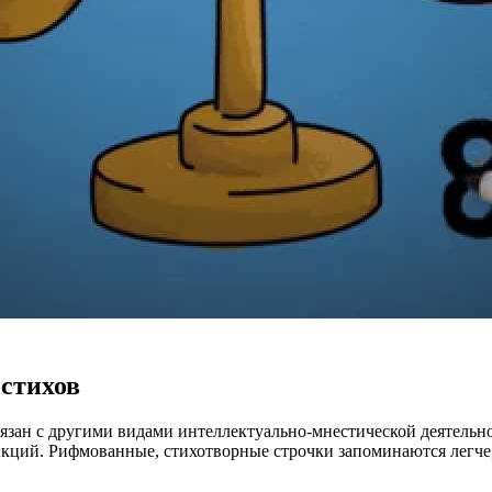
стихов
вязан с другими видами интеллектуально-мнестической деятельн
кций. Рифмованные, стихотворные строчки запоминаются легче,