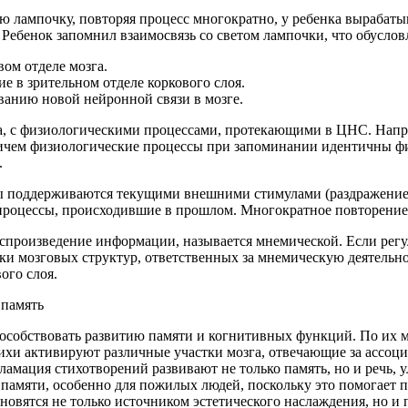
ю лампочку, повторяя процесс многократно, у ребенка вырабаты
Ребенок запомнил взаимосвязь со светом лампочки, что обусло
ом отделе мозга.
 в зрительном отделе коркового слоя.
анию новой нейронной связи в мозге.
га, с физиологическими процессами, протекающими в ЦНС. Напр
ричем физиологические процессы при запоминании идентичны ф
.
сы поддерживаются текущими внешними стимулами (раздражение
роцессы, происходившие в прошлом. Многократное повторение м
спроизведение информации, называется мнемической. Если регул
вки мозговых структур, ответственных за мнемическую деятельн
ого слоя.
способствовать развитию памяти и когнитивных функций. По их
и активируют различные участки мозга, отвечающие за ассоциа
ламация стихотворений развивают не только память, но и речь, 
памяти, особенно для пожилых людей, поскольку это помогает 
ановятся не только источником эстетического наслаждения, но и