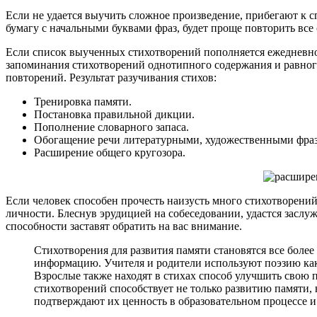
Если не удается выучить сложное произведение, прибегают к с
бумагу с начальными буквами фраз, будет проще повторить все
Если список выученных стихотворений пополняется ежедневно,
запоминания стихотворений однотипного содержания и равног
повторений. Результат разучивания стихов:
Тренировка памяти.
Постановка правильной дикции.
Пополнение словарного запаса.
Обогащение речи литературными, художественными фраз
Расширение общего кругозора.
Если человек способен прочесть наизусть много стихотворени
личности. Блеснув эрудицией на собеседовании, удастся засл
способности заставят обратить на вас внимание.
Стихотворения для развития памяти становятся все боле
информацию. Учителя и родители используют поэзию как
Взрослые также находят в стихах способ улучшить свою 
стихотворений способствует не только развитию памяти,
подтверждают их ценность в образовательном процессе и