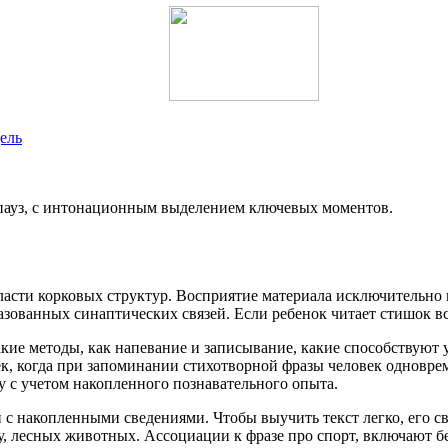
ель
 пауз, с интонационным выделением ключевых моментов.
асти корковых структур. Восприятие материала исключительно 
азованных синаптических связей. Если ребенок читает стишок в
кие методы, как напевание и записывание, какие способствуют 
 когда при запоминании стихотворной фразы человек одновремен
у с учетом накопленного познавательного опыта.
н с накопленными сведениями. Чтобы выучить текст легко, его 
у, лесных животных. Ассоциации к фразе про спорт, включают бе