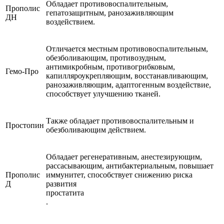
Обладает противовоспалительным,
Прополис
гепатозащитным, ранозаживляющим
ДН
воздействием.
Отличается местным противовоспалительным,
обезболивающим, противозудным,
антимикробным, противогрибковым,
Гемо-Про
капилляроукрепляющим, восстанавливающим,
ранозаживляющим, адаптогенным воздействие,
способствует улучшению тканей.
Также обладает противовоспалительным и
Простопин
обезболивающим действием.
Обладает регенеративным, анестезирующим,
рассасывающим, антибактериальным, повышает
Прополис
иммунитет, способствует снижению риска
Д
развития
простатита
.