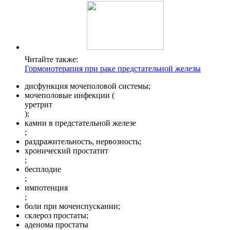
Читайте также:
Гормонотерапия при раке предстательной железы
дисфункция мочеполовой системы;
мочеполовые инфекции (
уретрит
);
камни в предстательной железе
;
раздражительность, нервозность;
хронический простатит
;
бесплодие
;
импотенция
;
боли при мочеиспускании;
склероз простаты;
аденома простаты