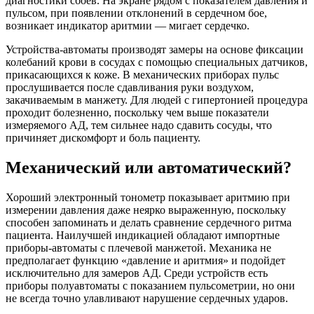
диагностики сбоев. На экране рядом с показателем давления и
пульсом, при появлении отклонений в сердечном бое,
возникает индикатор аритмии — мигает сердечко.
Устройства-автоматы производят замеры на основе фиксации
колебаний крови в сосудах с помощью специальных датчиков,
прикасающихся к коже. В механических приборах пульс
прослушивается после сдавливания руки воздухом,
закачиваемым в манжету. Для людей с гипертонией процедура
проходит болезненно, поскольку чем выше показатели
измеряемого АД, тем сильнее надо сдавить сосуды, что
причиняет дискомфорт и боль пациенту.
Механический или автоматический?
Хороший электронный тонометр показывает аритмию при
измерении давления даже неярко выраженную, поскольку
способен запоминать и делать сравнение сердечного ритма
пациента. Наилучшей индикацией обладают импортные
приборы-автоматы с плечевой манжетой. Механика не
предполагает функцию «давление и аритмия» и подойдет
исключительно для замеров АД. Среди устройств есть
приборы полуавтоматы с показанием пульсометрии, но они
не всегда точно улавливают нарушение сердечных ударов.