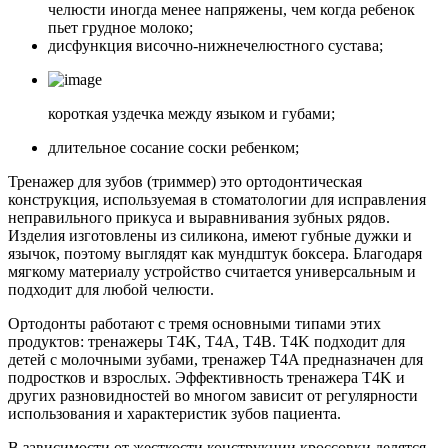
челюсти иногда менее напряжены, чем когда ребенок
пьет грудное молоко;
дисфункция височно-нижнечелюстного сустава;
короткая уздечка между языком и губами;
длительное сосание соски ребенком;
Тренажер для зубов (триммер) это ортодонтическая
конструкция, используемая в стоматологии для исправления
неправильного прикуса и выравнивания зубных рядов.
Изделия изготовлены из силикона, имеют губные дужки и
язычок, поэтому выглядят как мундштук боксера. Благодаря
мягкому материалу устройство считается универсальным и
подходит для любой челюсти.
Ортодонты работают с тремя основными типами этих
продуктов: тренажеры T4K, T4A, T4B. T4K подходит для
детей с молочными зубами, тренажер T4A предназначен для
подростков и взрослых. Эффективность тренажера T4K и
других разновидностей во многом зависит от регулярности
использования и характеристик зубов пациента.
В зависимости от жесткости конструкции кроссовки делятся