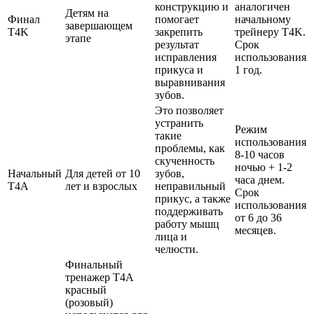
конструкцию и
аналогичен
Детям на
Финал
помогает
начальному
завершающем
T4K
закрепить
трейнеру T4K.
этапе
результат
Срок
исправления
использования
прикуса и
1 год.
выравнивания
зубов.
Это позволяет
устранить
Режим
такие
использования
проблемы, как
8-10 часов
скученность
ночью + 1-2
Начальный
Для детей от 10
зубов,
часа днем.
T4A
лет и взрослых
неправильный
Срок
прикус, а также
использования
поддерживать
от 6 до 36
работу мышц
месяцев.
лица и
челюсти.
Финальный
тренажер T4A
красный
(розовый)