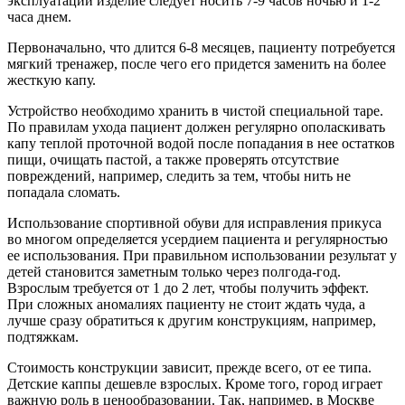
эксплуатации изделие следует носить 7-9 часов ночью и 1-2
часа днем.
Первоначально, что длится 6-8 месяцев, пациенту потребуется
мягкий тренажер, после чего его придется заменить на более
жесткую капу.
Устройство необходимо хранить в чистой специальной таре.
По правилам ухода пациент должен регулярно ополаскивать
капу теплой проточной водой после попадания в нее остатков
пищи, очищать пастой, а также проверять отсутствие
повреждений, например, следить за тем, чтобы нить не
попадала сломать.
Использование спортивной обуви для исправления прикуса
во многом определяется усердием пациента и регулярностью
ее использования. При правильном использовании результат у
детей становится заметным только через полгода-год.
Взрослым требуется от 1 до 2 лет, чтобы получить эффект.
При сложных аномалиях пациенту не стоит ждать чуда, а
лучше сразу обратиться к другим конструкциям, например,
подтяжкам.
Стоимость конструкции зависит, прежде всего, от ее типа.
Детские каппы дешевле взрослых. Кроме того, город играет
важную роль в ценообразовании. Так, например, в Москве