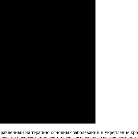
равленный на терапию основных заболеваний и укрепление кро
еские нагрузки, прогулки на свежем воздухе, массаж, гомеопа