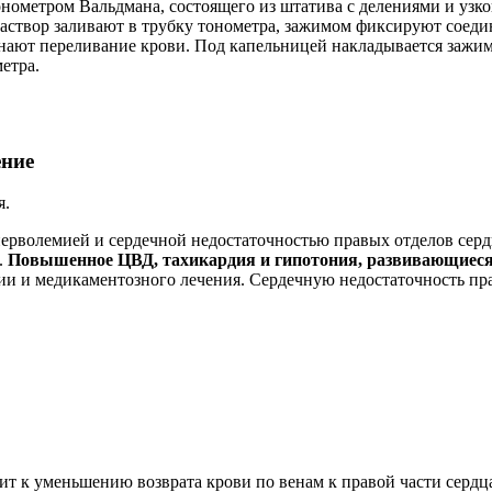
нометром Вальдмана, состоящего из штатива с делениями и узко
створ заливают в трубку тонометра, зажимом фиксируют соедин
нают переливание крови. Под капельницей накладывается зажим
етра.
ение
я.
ерволемией и сердечной недостаточностью правых отделов сердц
.
Повышенное ЦВД, тахикардия и гипотония, развивающиеся 
ии и медикаментозного лечения. Сердечную недостаточность пр
дит к уменьшению возврата крови по венам к правой части серд