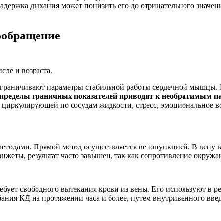
Задержка дыхания может понизить его до отрицательного значени
ообращение
сле и возраста.
ограничивают параметры стабильной работы сердечной мышцы.
пределы граничных показателей приводит к необратимым па
ем циркулирующей по сосудам жидкости, стресс, эмоциональное в
тодами. Прямой метод осуществляется венопункцией. В вену вв
жеты, результат часто завышен, так как сопротивление окружа
бует свободного вытекания крови из вены. Его используют в ре
ания КД на протяжении часа и более, путем внутривенного вве