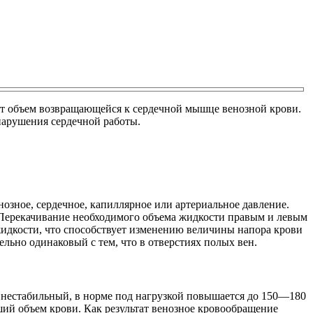
ет объем возвращающейся к сердечной мышце венозной крови.
нарушения сердечной работы.
озное, сердечное, капиллярное или артериальное давление.
 Перекачивание необходимого объема жидкости правым и левым
идкости, что способствует изменению величины напора крови
ельно одинаковый с тем, что в отверстиях полых вен.
 нестабильный, в норме под нагрузкой повышается до 150―180
ший объем крови. Как результат венозное кровообращение