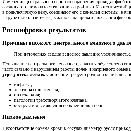
Измерение центрального венозного давления проводят флебото
соединяют с помощью стеклянного тройника. Изотонический ра
в подключичную вену, соединяют его с канюлей системы, начи
в трубе стабилизируется, можно фиксировать показания флебом
Расшифровка результатов
Причины високого центрального венозного давл
При патологиях сердца венозное давление увеличиваетьс
Повышение центрального венозного давления обусловлено гип
часто связано с нарушением работы почек и натриевого обмена
угрозу отека легких.
Состояние требует срочной госпитализац
инфаркт;
легочная гипертензия;
стенокардия;
патологии трехстворчатого клапана;
обструктивные явления верхней полой вены.
Низкое давление
Несоответствие объема крови в сосудах диаметру руслу приво