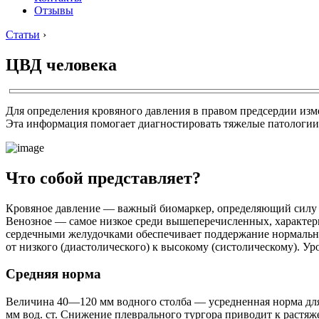
Отзывы
Статьи
›
ЦВД человека
Для определения кровяного давления в правом предсердии из
Эта информация помогает диагностировать тяжелые патологии
Что собой представляет?
Кровяное давление — важный биомаркер, определяющий силу да
Венозное — самое низкое среди вышеперечисленных, характер
сердечными желудочками обеспечивает поддержание нормально
от низкого (диастолического) к высокому (систолическому). У
Средняя норма
Величина 40―120 мм водного столба — усредненная норма для 
мм вод. ст. Снижение плеврального тургора приводит к растяж