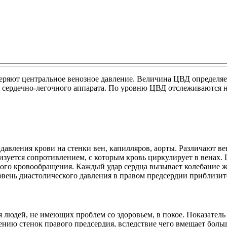
меряют центральное венозное давление. Величина ЦВД определя
 сердечно-легочного аппарата. По уровню ЦВД отслеживаются 
вления крови на стенки вен, капилляров, аорты. Различают вен
изуется сопротивлением, с которым кровь циркулирует в венах.
го кровообращения. Каждый удар сердца вызывает колебание ж
ровень диастолического давления в правом предсердии приблизит
людей, не имеющих проблем со здоровьем, в покое. Показатель
ению стенок правого предсердия, вследствие чего вмещает боль