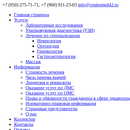
+7 (950) 275-71-71, +7 (960) 911-23-03
info@centromed42.ru
Главная страница
Услуги
Лабораторные исследования
Ультразвуковая диагностика (УЗИ)
Лечение по специализации
Неврология
Ортопедия
Гинекология
Гастроэнторология
Массаж
Информация
Стоимость лечения
Часы приема врачей
Лицензия и реквизиты
Оказание услуг по ДМС
Оказание услуг по ОМС
Права и обязанности гражданина в сфере здравоох
Нормативно-правовая информация
Страховые представители
О нас
Коллектив
Контакты
Отзывы