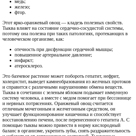
медь;
железо;
фтор.
Этот ярко-оранжевый овощ — кладезь полезных свойств.
Тыква влияет на состояние сердечно-сосудистой системы,
поэтому она полезна при таких патологиях, протекающих в
человеческом организме, как:
отечность при дисфункции сердечной мышцы;
повышенное артериальное давление;
инфаркт;
атеросклероз.
Это бахчевое растение может побороть гепатит, нефрит,
холецистит, выведет камнеобразования из желчных протоков
и справится с различными нарушениями обмена веществ.
Тыква в сочетании с зеленым яблоком подымает иммунную
систему человека, а вместе с медом помогает при бессоннице
и нервных потрясениях. Оранжевый овощ считается
отличным мочегонным и желчегонным средством, он
улучшает функционирование кишечника и способствует
восстановлению печени, после перенесенного гепатита А. С
помощью тыквы можно привести в норму кислородный
баланс в организме, укрепить зубы, снять раздражительность