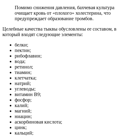
Помимо снижения давления, бахчевая культура
очищает кровь от «плохого» холестерина, что
предупреждает образование тромбов.
Целебные качества тыквы обусловлены ее составом, в
который входят следующие элементы:
белки;
пектин;
рибофлавин;
вода;
ретинол;
тиамин;
клетчатка;
натрий;
углеводы;
витамин В9;
фосфор;
калий;
магний;
ниацин;
аскорбиновая кислота;
цинк;
кальций;