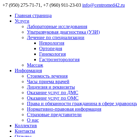
+7 (950) 275-71-71, +7 (960) 911-23-03
info@centromed42.ru
Главная страница
Услуги
Лабораторные исследования
Ультразвуковая диагностика (УЗИ)
Лечение по специализации
Неврология
Ортопедия
Гинекология
Гастроэнторология
Массаж
Информация
Стоимость лечения
Часы приема врачей
Лицензия и реквизиты
Оказание услуг по ДМС
Оказание услуг по ОМС
Права и обязанности гражданина в сфере здравоох
Нормативно-правовая информация
Страховые представители
О нас
Коллектив
Контакты
Отзывы