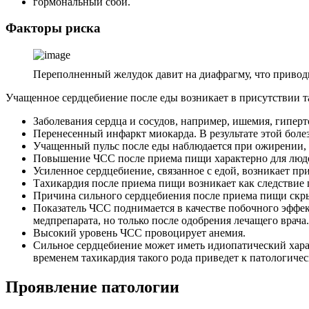
гормональный сбой.
Факторы риска
Переполненный желудок давит на диафрагму, что привод
Учащенное сердцебиение после еды возникает в присутствии т
Заболевания сердца и сосудов, например, ишемия, гипер
Перенесенный инфаркт миокарда. В результате этой боле
Учащенный пульс после еды наблюдается при ожирении, т.
Повышение ЧСС после приема пищи характерно для люд
Усиленное сердцебиение, связанное с едой, возникает пр
Тахикардия после приема пищи возникает как следствие 
Причина сильного сердцебиения после приема пищи скрыв
Показатель ЧСС поднимается в качестве побочного эффек
медпрепарата, но только после одобрения лечащего врача.
Высокий уровень ЧСС провоцирует анемия.
Сильное сердцебиение может иметь идиопатический характ
временем тахикардия такого рода приведет к патологиче
Проявление патологии