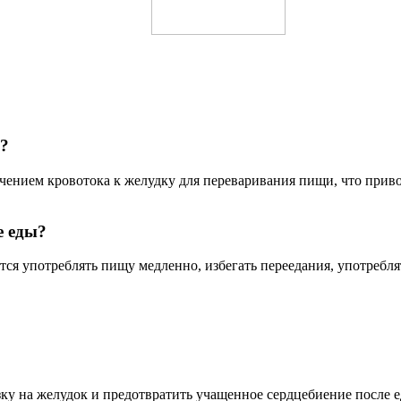
ы?
чением кровотока к желудку для переваривания пищи, что прив
е еды?
тся употреблять пищу медленно, избегать переедания, употребл
у на желудок и предотвратить учащенное сердцебиение после е