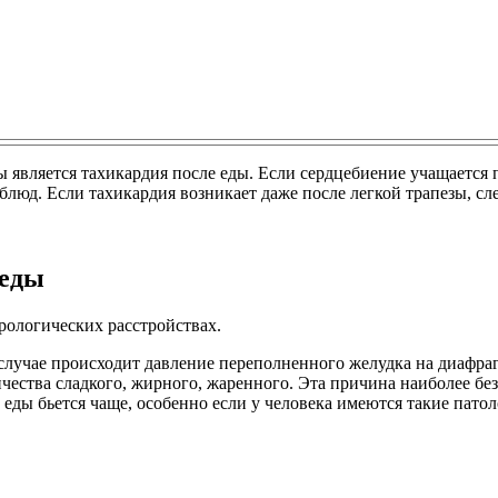
 является тахикардия после еды. Если сердцебиение учащается 
д. Если тахикардия возникает даже после легкой трапезы, след
 еды
рологических расстройствах.
 случае происходит давление переполненного желудка на диафраг
чества сладкого, жирного, жаренного. Эта причина наиболее бе
еды бьется чаще, особенно если у человека имеются такие патол