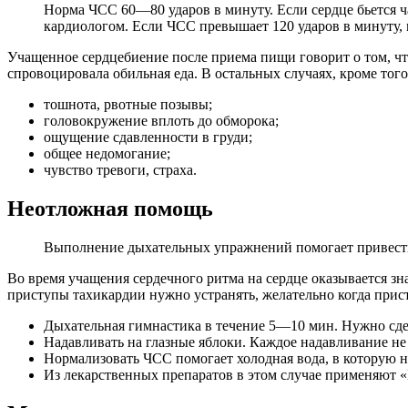
Норма ЧСС 60―80 ударов в минуту. Если сердце бьется ч
кардиологом. Если ЧСС превышает 120 ударов в минуту,
Учащенное сердцебиение после приема пищи говорит о том, что
спровоцировала обильная еда. В остальных случаях, кроме то
тошнота, рвотные позывы;
головокружение вплоть до обморока;
ощущение сдавленности в груди;
общее недомогание;
чувство тревоги, страха.
Неотложная помощь
Выполнение дыхательных упражнений помогает привести
Во время учащения сердечного ритма на сердце оказывается зн
приступы тахикардии нужно устранять, желательно когда прис
Дыхательная гимнастика в течение 5―10 мин. Нужно сдел
Надавливать на глазные яблоки. Каждое надавливание не
Нормализовать ЧСС помогает холодная вода, в которую 
Из лекарственных препаратов в этом случае применяют 