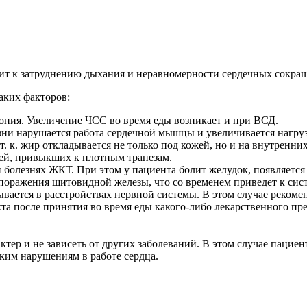
ит к затруднению дыхания и неравномерности сердечных сокра
аких факторов:
тония. Увеличение ЧСС во время еды возникает и при ВСД.
зни нарушается работа сердечной мышцы и увеличивается нагруз
 к. жир откладывается не только под кожей, но и на внутренних
ей, привыкших к плотным трапезам.
и болезнях ЖКТ. При этом у пациента болит желудок, появляется
поражения щитовидной железы, что со временем приведет к сист
ается в расстройствах нервной системы. В этом случае рекомен
та после принятия во время еды какого-либо лекарственного пр
ер и не зависеть от других заболеваний. В этом случае пациент
ским нарушениям в работе сердца.