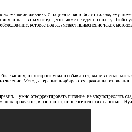
ь нормальной жизнью. У пациента часто болит голова, ему тяжел
нием, отказываться от еды, что также не идет на пользу. Чтобы
 обследование, которое подразумевает применение таких методов
аболеванием, от которого можно избавиться, выпив несколько та
о явление. Методы терапии подбираются врачом на основании р
равил. Нужно откорректировать питание, не злоупотреблять сл
жащих продуктов, в частности, от энергетических напитков. Нужн