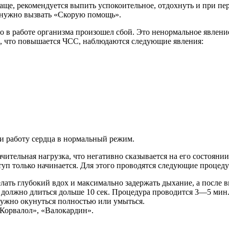
аще, рекомендуется выпить успокоительное, отдохнуть и при пе
 нужно вызвать «Скорую помощь».
 в работе организма произошел сбой. Это ненормальное явление
го, что повышается ЧСС, наблюдаются следующие явления:
 работу сердца в нормальный режим.
ачительная нагрузка, что негативно сказывается на его состояни
туп только начинается. Для этого проводятся следующие процед
ать глубокий вдох и максимально задержать дыхание, а после в
 должно длиться дольше 10 сек. Процедура проводится 3―5 мин
нужно окунуться полностью или умыться.
«Корвалол», «Валокардин».