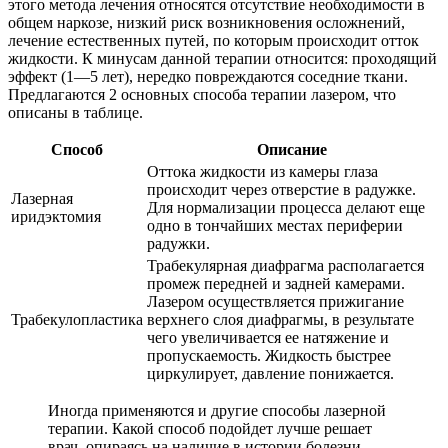
этого метода лечения относятся отсутствие необходимости в
общем наркозе, низкий риск возникновения осложнений,
лечение естественных путей, по которым происходит отток
жидкости. К минусам данной терапии относится: проходящий
эффект (1—5 лет), нередко повреждаются соседние ткани.
Предлагаются 2 основных способа терапии лазером, что
описаны в таблице.
Способ
Описание
Оттока жидкости из камеры глаза
происходит через отверстие в радужке.
Лазерная
Для нормализации процесса делают еще
иридэктомия
одно в тончайших местах периферии
радужки.
Трабекулярная диафрагма располагается
промеж передней и задней камерами.
Лазером осуществляется прижигание
Трабекулопластика
верхнего слоя диафрагмы, в результате
чего увеличивается ее натяжение и
пропускаемость. Жидкость быстрее
циркулирует, давление понижается.
Иногда применяются и другие способы лазерной
терапии. Какой способ подойдет лучше решает
врач, опираясь на наличие в истории болезни