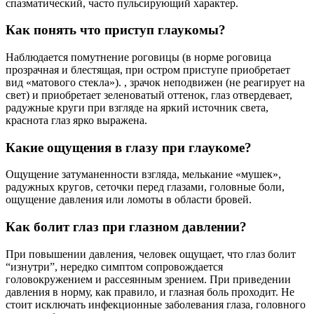
спазматический, часто пульсирующий характер.
Как понять что приступ глаукомы?
Наблюдается помутнение роговицы (в норме роговица
прозрачная и блестящая, при остром приступе приобретает
вид «матового стекла»). , зрачок неподвижен (не реагирует на
свет) и приобретает зеленоватый оттенок, глаз отвердевает,
радужные круги при взгляде на яркий источник света,
краснота глаз ярко выражена.
Какие ощущения в глазу при глаукоме?
Ощущение затуманенности взгляда, мелькание «мушек»,
радужных кругов, сеточки перед глазами, головные боли,
ощущение давления или ломоты в области бровей.
Как болит глаз при глазном давлении?
При повышении давления, человек ощущает, что глаз болит
“изнутри”, нередко симптом сопровождается
головокружением и рассеянным зрением. При приведении
давления в норму, как правило, и глазная боль проходит. Не
стоит исключать инфекционные заболевания глаза, головного