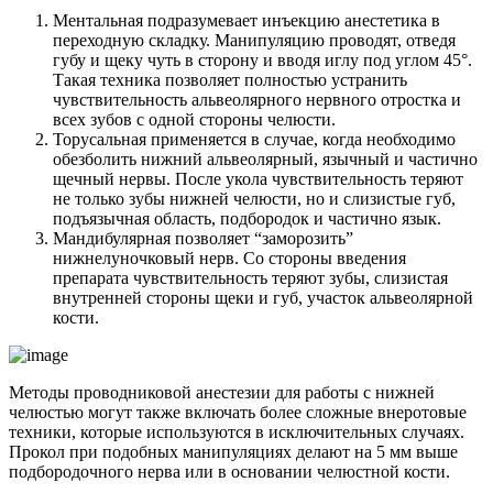
Ментальная подразумевает инъекцию анестетика в
переходную складку. Манипуляцию проводят, отведя
губу и щеку чуть в сторону и вводя иглу под углом 45°.
Такая техника позволяет полностью устранить
чувствительность альвеолярного нервного отростка и
всех зубов с одной стороны челюсти.
Торусальная применяется в случае, когда необходимо
обезболить нижний альвеолярный, язычный и частично
щечный нервы. После укола чувствительность теряют
не только зубы нижней челюсти, но и слизистые губ,
подъязычная область, подбородок и частично язык.
Мандибулярная позволяет “заморозить”
нижнелуночковый нерв. Со стороны введения
препарата чувствительность теряют зубы, слизистая
внутренней стороны щеки и губ, участок альвеолярной
кости.
Методы проводниковой анестезии для работы с нижней
челюстью могут также включать более сложные внеротовые
техники, которые используются в исключительных случаях.
Прокол при подобных манипуляциях делают на 5 мм выше
подбородочного нерва или в основании челюстной кости.