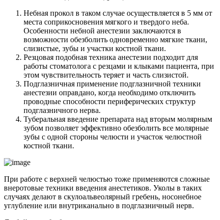
Небная прокол в таком случае осуществляется в 5 мм от
места соприкосновения мягкого и твердого неба.
Особенности небной анестезии заключаются в
возможности обезболить одновременно мягкие ткани,
слизистые, зубы и участки костной ткани.
Резцовая подобная техника анестезии подходит для
работы стоматолога с резцами и клыками пациента, при
этом чувствительность теряет и часть слизистой.
Подглазничная применение подглазничной техники
анестезии оправдано, когда необходимо отключить
проводные способности периферических структур
подглазничного нерва.
Туберальная введение препарата над вторым молярным
зубом позволяет эффективно обезболить все молярные
зубы с одной стороны челюсти и участок челюстной
костной ткани.
При работе с верхней челюстью тоже применяются сложные
внеротовые техники введения анестетиков. Уколы в таких
случаях делают в скулоальвеолярный гребень, носонебное
углубление или внутриканально в подглазничный нерв.