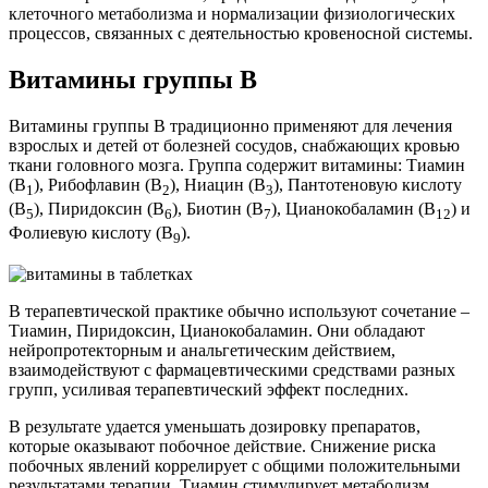
клеточного метаболизма и нормализации физиологических
процессов, связанных с деятельностью кровеносной системы.
Витамины группы B
Витамины группы B традиционно применяют для лечения
взрослых и детей от болезней сосудов, снабжающих кровью
ткани головного мозга. Группа содержит витамины: Тиамин
(B
), Рибофлавин (B
), Ниацин (B
), Пантотеновую кислоту
1
2
3
(B
), Пиридоксин (B
), Биотин (B
), Цианокобаламин (B
) и
5
6
7
12
Фолиевую кислоту (B
).
9
В терапевтической практике обычно используют сочетание –
Тиамин, Пиридоксин, Цианокобаламин. Они обладают
нейропротекторным и анальгетическим действием,
взаимодействуют с фармацевтическими средствами разных
групп, усиливая терапевтический эффект последних.
В результате удается уменьшать дозировку препаратов,
которые оказывают побочное действие. Снижение риска
побочных явлений коррелирует с общими положительными
результатами терапии. Тиамин стимулирует метаболизм