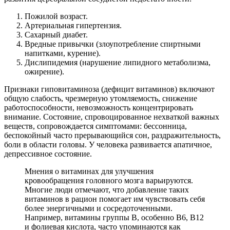
Пожилой возраст.
Артериальная гипертензия.
Сахарный диабет.
Вредные привычки (злоупотребление спиртными
напитками, курение).
Дислипидемия (нарушение липидного метаболизма,
ожирение).
Признаки гиповитаминоза (дефицит витаминов) включают
общую слабость, чрезмерную утомляемость, снижение
работоспособности, невозможность концентрировать
внимание. Состояние, спровоцированное нехваткой важных
веществ, сопровождается симптомами: бессонница,
беспокойный часто прерывающийся сон, раздражительность,
боли в области головы. У человека развивается апатичное,
депрессивное состояние.
Мнения о витаминах для улучшения
кровообращения головного мозга варьируются.
Многие люди отмечают, что добавление таких
витаминов в рацион помогает им чувствовать себя
более энергичными и сосредоточенными.
Например, витамины группы B, особенно B6, B12
и фолиевая кислота, часто упоминаются как