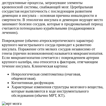
деструктивные процессы, затронувшие элементы
кровеносной системы, снабжающей мозг. Церебральная
сосудистая недостаточность с последующим развитием
деменции и инсульта – основная причина инвалидности и
смертности. В этиологии инсульта и деменции ведущее место
занимают болезни сосудов, которые в продромальный период
считаются потенциально курабельными (поддающимися
лечению).
Повреждение (обычно атеросклеротического характера)
крупного магистрального сосуда приводит к развитию
инсульта. Поражение сети мелких сосудов независимо от
генеза (причин возникновения) называется микроангиопатия.
Если микроангиопатия сочетается с повреждением артерии
крупного калибра, она относится к факторам, отягчающим
течение инсульта. Клиническая картина:
Неврологическая симптоматика (очаговая,
общемозговая).
Когнитивная дисфункция.
Характерные изменения структуры мозгового вещества,
которые выявляются в ходе инструментального
обследования (обычно МРТ, КТ).