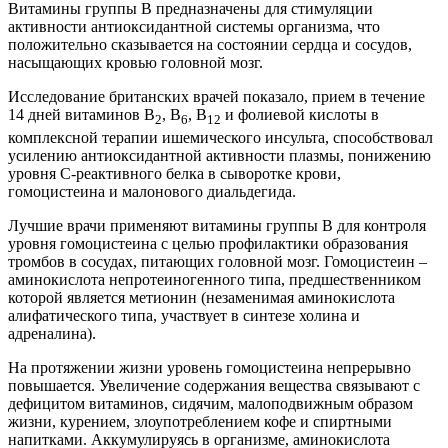
Витамины группы B предназначены для стимуляции
активности антиоксидантной системы организма, что
положительно сказывается на состоянии сердца и сосудов,
насыщающих кровью головной мозг.
Исследование британских врачей показало, прием в течение
14 дней витаминов B
, B
, B
и фолиевой кислоты в
2
6
12
комплексной терапии ишемического инсульта, способствовал
усилению антиоксидантной активности плазмы, понижению
уровня C-реактивного белка в сыворотке крови,
гомоцистеина и малонового диальдегида.
Лучшие врачи применяют витамины группы B для контроля
уровня гомоцистеина с целью профилактики образования
тромбов в сосудах, питающих головной мозг. Гомоцистеин –
аминокислота непротеиногенного типа, предшественником
которой является метионин (незаменимая аминокислота
алифатического типа, участвует в синтезе холина и
адреналина).
На протяжении жизни уровень гомоцистеина непрерывно
повышается. Увеличение содержания вещества связывают с
дефицитом витаминов, сидячим, малоподвижным образом
жизни, курением, злоупотреблением кофе и спиртными
напитками. Аккумулируясь в организме, аминокислота