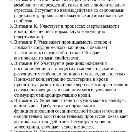
мембран от повреждений, связанных с окислительным
стрессом. Вступает во взаимодействие со свободными
радикалами, проявляя выраженные антиоксидантные
свойства.
Витамин K. Участвует в процессах свертываемости
крови, обеспечивая нормальную коагуляцию
(свертывание).
Витамин P. Уменьшает проницаемость стенок и
ломкость сосудов мелкого калибра. Повышает
эластичность сосудистой стенки. Обладает
антиоксидантными свойствами.
Витамин PP. Участвует в реакциях окисления-
восстановления и в процессах тканевого дыхания,
регулирует метаболизм липидов и углеводов в клетках.
Понижает концентрацию холестерина в крови,
препятствуя развитию атеросклероза. Расширяет мелкие
сосуды, находящиеся в головном мозге, улучшая и
стимулируя микроциркуляцию крови.
Витамин C. Укрепляет стенки сосудов малого калибра,
капилляров. Требуется для нормального
функционирования соединительной ткани и течения
окислительно-восстановительных процессов, оказывает
антиоксидантное действие. Регулирует уровень
холестерина, улучшает усвоение железа.