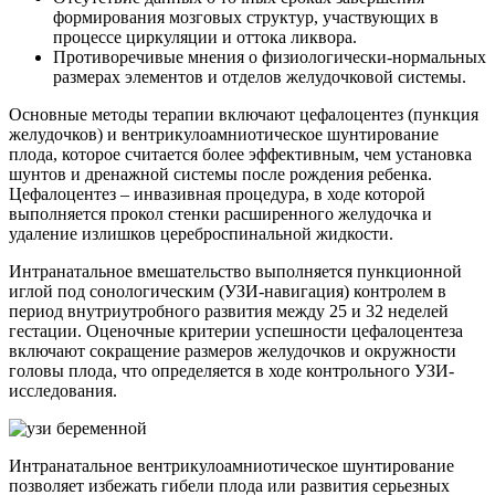
формирования мозговых структур, участвующих в
процессе циркуляции и оттока ликвора.
Противоречивые мнения о физиологически-нормальных
размерах элементов и отделов желудочковой системы.
Основные методы терапии включают цефалоцентез (пункция
желудочков) и вентрикулоамниотическое шунтирование
плода, которое считается более эффективным, чем установка
шунтов и дренажной системы после рождения ребенка.
Цефалоцентез – инвазивная процедура, в ходе которой
выполняется прокол стенки расширенного желудочка и
удаление излишков цереброспинальной жидкости.
Интранатальное вмешательство выполняется пункционной
иглой под сонологическим (УЗИ-навигация) контролем в
период внутриутробного развития между 25 и 32 неделей
гестации. Оценочные критерии успешности цефалоцентеза
включают сокращение размеров желудочков и окружности
головы плода, что определяется в ходе контрольного УЗИ-
исследования.
Интранатальное вентрикулоамниотическое шунтирование
позволяет избежать гибели плода или развития серьезных