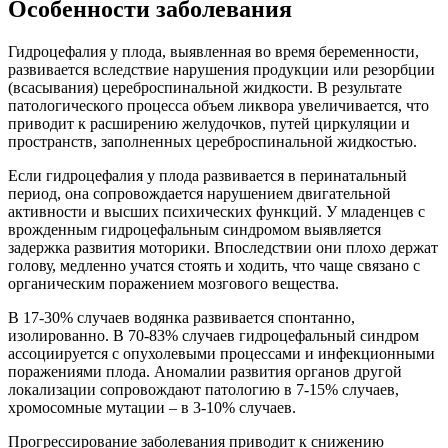
Особенности заболевания
Гидроцефалия у плода, выявленная во время беременности,
развивается вследствие нарушения продукции или резорбции
(всасывания) цереброспинальной жидкости. В результате
патологического процесса объем ликвора увеличивается, что
приводит к расширению желудочков, путей циркуляции и
пространств, заполненных цереброспинальной жидкостью.
Если гидроцефалия у плода развивается в перинатальный
период, она сопровождается нарушением двигательной
активности и высших психических функций. У младенцев с
врожденным гидроцефальным синдромом выявляется
задержка развития моторики. Впоследствии они плохо держат
голову, медленно учатся стоять и ходить, что чаще связано с
органическим поражением мозгового вещества.
В 17-30% случаев водянка развивается спонтанно,
изолированно. В 70-83% случаев гидроцефальный синдром
ассоциируется с опухолевыми процессами и инфекционными
поражениями плода. Аномалии развития органов другой
локализации сопровождают патологию в 7-15% случаев,
хромосомные мутации – в 3-10% случаев.
Прогрессирование заболевания приводит к снижению