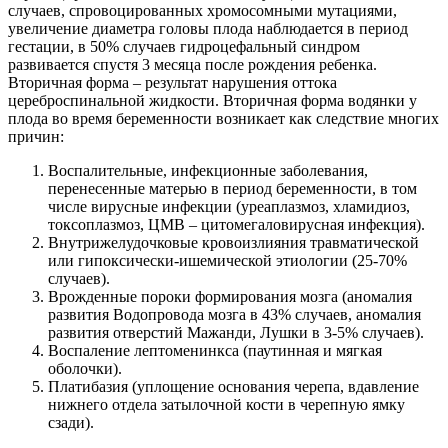
случаев, спровоцированных хромосомными мутациями,
увеличение диаметра головы плода наблюдается в период
гестации, в 50% случаев гидроцефальный синдром
развивается спустя 3 месяца после рождения ребенка.
Вторичная форма – результат нарушения оттока
цереброспинальной жидкости. Вторичная форма водянки у
плода во время беременности возникает как следствие многих
причин:
Воспалительные, инфекционные заболевания,
перенесенные матерью в период беременности, в том
числе вирусные инфекции (уреаплазмоз, хламидиоз,
токсоплазмоз, ЦМВ – цитомегаловирусная инфекция).
Внутрижелудочковые кровоизлияния травматической
или гипоксически-ишемической этиологии (25-70%
случаев).
Врожденные пороки формирования мозга (аномалия
развития Водопровода мозга в 43% случаев, аномалия
развития отверстий Мажанди, Лушки в 3-5% случаев).
Воспаление лептоменинкса (паутинная и мягкая
оболочки).
Платибазия (уплощение основания черепа, вдавление
нижнего отдела затылочной кости в черепную ямку
сзади).