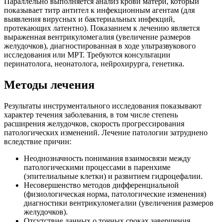
Параллельно выполняется анализ крови матери, который
показывает титр антител к инфекционным агентам (для
выявления вирусных и бактериальных инфекций,
протекающих латентно). Показанием к лечению является
выраженная вентрикуломегалия (увеличение размеров
желудочков), диагностированная в ходе ультразвукового
исследования или МРТ. Требуются консультации
перинатолога, неонатолога, нейрохирурга, генетика.
Методы лечения
Результаты инструментального исследования показывают
характер течения заболевания, в том числе степень
расширения желудочков, скорость прогрессирования
патологических изменений. Лечение патологии затруднено
вследствие причин:
Неоднозначность понимания взаимосвязи между
патологическими процессами в паренхиме
(эпителиальные клетки) и развитием гидроцефалии.
Несовершенство методов дифференциальной
(физиологическая норма, патологические изменения)
диагностики вентрикуломегалии (увеличения размеров
желудочков).
Отсутствие данных о точных сроках завершения