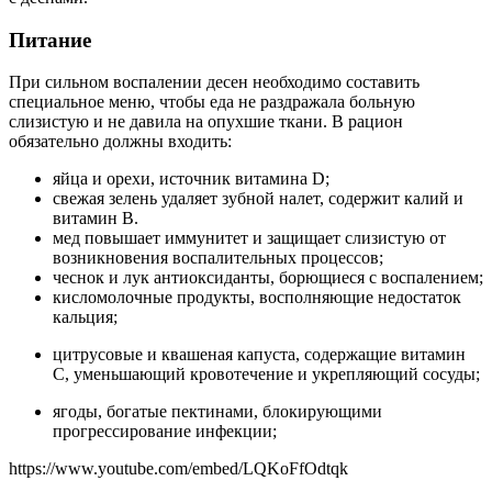
Питание
При сильном воспалении десен необходимо составить
специальное меню, чтобы еда не раздражала больную
слизистую и не давила на опухшие ткани. В рацион
обязательно должны входить:
яйца и орехи, источник витамина D;
свежая зелень удаляет зубной налет, содержит калий и
витамин В.
мед повышает иммунитет и защищает слизистую от
возникновения воспалительных процессов;
чеснок и лук антиоксиданты, борющиеся с воспалением;
кисломолочные продукты, восполняющие недостаток
кальция;
цитрусовые и квашеная капуста, содержащие витамин
С, уменьшающий кровотечение и укрепляющий сосуды;
ягоды, богатые пектинами, блокирующими
прогрессирование инфекции;
https://www.youtube.com/embed/LQKoFfOdtqk