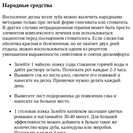
Народные средства
Воспаление десны возле зуба можно вылечить народными
методами только при легкой форме гингивита или стоматита.
В других случаях нетрадиционная терапия может быть просто
элементом комплексного лечения или использоваться
пациентом перед посещением стоматолога. Если слизистая
оболочка красная и болезненная, но не хватает двух дней
отдыха, можно воспользоваться одним из рецептов
уменьшения выраженности симптомов и снятия дискомфорта:
Залейте 1 чайную ложку соды стаканом горячей воды и
дайте раствору остыть. Полоскать рот каждые 2-3 часа.
Выжмите сок из листа алоэ, смочите его повязкой и
нанесите на десну. Примочки нужно делать каждый
день.
Вымесите лист подорожника до появления сока и
нанесите на больное место.
1 столовая ложка Залейте кипятком засохшие цветки
ромашки и настаивайте 30-40 минут. Для большей
эффективности можно добавить в бульон такое же
количество коры дуба, календулы или зверобоя.
Полоскать каждые 3 часа.