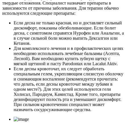
твердые отложения. Специалист назначает препараты в
зависимости от причины заболевания. Для терапии обычно
используются следующие препараты:
Если десна не только красная, но и доставляет сильный
дискомфорт, показаны обезболивающие. Если болит
десна, с симптомом справятся Нурофен или Анальгин, а
в случае сильной боли можно выпить Дексалгин или
Кетанов.
Для комплексного лечения и в профилактических целях
необходимо использовать лечебные бальзамы (Асепта,
Лесной). Вам необходимо купить зубную щетку с
мягкой щетиной и пасту Parodontax или Lacalut Aktiv.
Если десны кровоточат, их следует обработать
специальным гелем, укрепляющим слизистую оболочку
и снимающим воспаление (рекомендуется прочитать:
что делать, если десны кровоточат между зубами в
одном месте?). Для этих целей используются гели
Холисал, Пародиум, Камистад. Кроме того, препараты
дезинфицируют полость рта и уменьшают дискомфорт.
При сильном кровотечении специалист может
назначить сосудосуживающие средства.