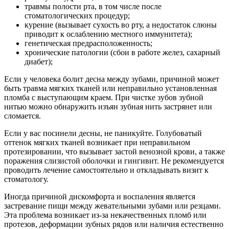
травмы полости рта, в том числе после
стоматологических процедур;
курение (вызывает сухость во рту, а недостаток слюны
приводит к ослаблению местного иммунитета);
генетическая предрасположенность;
хронические патологии (сбои в работе желез, сахарный
диабет);
Если у человека болит десна между зубами, причиной может
быть травма мягких тканей или неправильно установленная
пломба с выступающим краем. При чистке зубов зубной
нитью можно обнаружить изъян зубная нить застрянет или
сломается.
Если у вас посинели десны, не паникуйте. Голубоватый
оттенок мягких тканей возникает при неправильном
протезировании, что вызывает застой венозной крови, а также
поражения слизистой оболочки и гингивит. Не рекомендуется
проводить лечение самостоятельно и откладывать визит к
стоматологу.
Иногда причиной дискомфорта и воспаления является
застревание пищи между жевательными зубами или резцами.
Эта проблема возникает из-за некачественных пломб или
протезов, деформации зубных рядов или наличия естественно