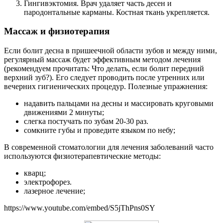
Гингивэктомия. Врач удаляет часть десен и
пародонтальные карманы. Костная ткань укрепляется.
Массаж и физиотерапия
Если болит десна в пришеечной области зубов и между ними,
регулярный массаж будет эффективным методом лечения
(рекомендуем прочитать: Что делать, если болит передний
верхний зуб?). Его следует проводить после утренних или
вечерних гигиенических процедур. Полезные упражнения:
надавить пальцами на десны и массировать круговыми
движениями 2 минуты;
слегка постучать по зубам 20-30 раз.
сомкните губы и проведите языком по небу;
В современной стоматологии для лечения заболеваний часто
используются физиотерапевтические методы:
кварц;
электрофорез.
лазерное лечение;
https://www.youtube.com/embed/S5jThPns0SY