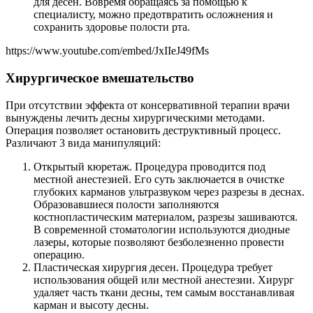
для десен. Вовремя обращаясь за помощью к
специалисту, можно предотвратить осложнения и
сохранить здоровье полости рта.
https://www.youtube.com/embed/JxIIeJ49fMs
Хирургическое вмешательство
При отсутствии эффекта от консервативной терапии врачи
вынуждены лечить десны хирургическими методами.
Операция позволяет остановить деструктивный процесс.
Различают 3 вида манипуляций:
Открытый кюретаж. Процедура проводится под
местной анестезией. Его суть заключается в очистке
глубоких карманов ультразвуком через разрезы в деснах.
Образовавшиеся полости заполняются
костнопластическим материалом, разрезы зашиваются.
В современной стоматологии используются диодные
лазеры, которые позволяют безболезненно провести
операцию.
Пластическая хирургия десен. Процедура требует
использования общей или местной анестезии. Хирург
удаляет часть ткани десны, тем самым восстанавливая
карман и высоту десны.