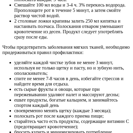
Смешайте 100 мл воды и 3-4 ч. 3% перекись водорода.
Прополощите рот в течение 5 минут, а затем смойте
раствор чистой водой.
2 столовые ложки крапивы залить 250 мл кипятка и
настаивать полчаса. Полоскания отваром уменьшают
кровотечение из десен. Продукт следует употреблять
сразу после еды.
Чтобы предотвратить заболевания мягких тканей, необходимо
придерживаться правил профилактики:
уделяйте каждой чистке зубов не менее 3 минут,
используя не только щетку и пасту, но и зубную нить,
ополаскиватель;
спите не менее 7-8 часов в день, избегайте стрессов и
найдите время для отдыха.
есть сырые фрукты и овощи, которые при
пережевывании удаляют налет и массируют десны;
ешьте продукты, богатые кальцием, и занимайтесь
спортом каждый день
своевременно менять щетку (каждые 3 месяца);
полоскать рот после каждого приема пищи;
старайтесь часто есть продукты, содержащие витамин С
(предотвращает кровотечение);
бросить курить и минимизировать потребление