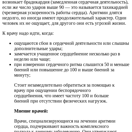
возникает брадикардия (замедленная сердечная деятельность),
если же число ударов выше 90 — это называется тахикардией
(чрезмерная ускоренность работы сердца). Аритмии длятся
недолго, но иногда имеют продолжительный характер. Один
человек их не ощущает, для другого они есть угрозой жизни.
К врачу надо идти, когда:
ощущаются сбои в сердечной деятельности или слышны
дополнительные удары;
замечается учащенное сердцебиение несколько раз в
неделю или чаще;
при измерении сердечного ритма слышится 50 и меньше
биений или повышение до 100 и выше биений за
минуту;
Стоит незамедлительно обратиться за помощью к
врачу при ощущении беспорядочного
сердцебиения, что имеет частоту 100 и больше
биений при отсутствии физических нагрузок.
Мнение врачей:
Врачи, специализирующиеся на лечении аритмии
сердца, подчеркивают важность комплексного
подхода к данному заболеванию. Они утверждают,