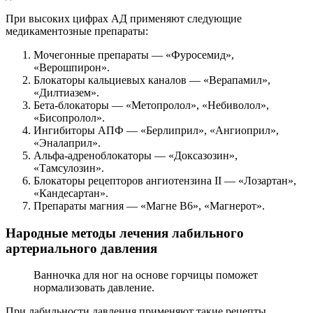
При высоких цифрах АД применяют следующие
медикаментозные препараты:
Мочегонные препараты — «Фуросемид»,
«Верошпирон».
Блокаторы кальциевых каналов — «Верапамил»,
«Дилтиазем».
Бета-блокаторы — «Метопролол», «Небиволол»,
«Бисопролол».
Ингибиторы АПФ — «Берлиприл», «Ангиоприл»,
«Эналаприл».
Альфа-адреноблокаторы — «Доксазозин»,
«Тамсулозин».
Блокаторы рецепторов ангиотензина II — «Лозартан»,
«Кандесартан».
Препараты магния — «Магне B6», «Магнерот».
Народные методы лечения лабильного
артериального давления
Ванночка для ног на основе горчицы поможет
нормализовать давление.
При лабильности давления применяют такие рецепты