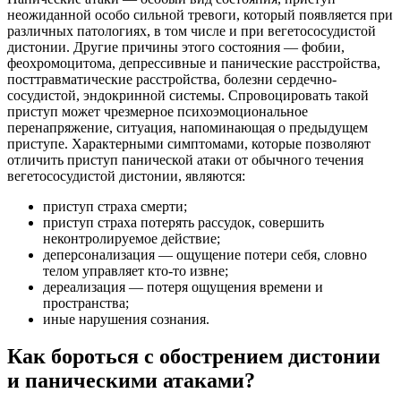
неожиданной особо сильной тревоги, который появляется при
различных патологиях, в том числе и при вегетососудистой
дистонии. Другие причины этого состояния — фобии,
феохромоцитома, депрессивные и панические расстройства,
посттравматические расстройства, болезни сердечно-
сосудистой, эндокринной системы. Спровоцировать такой
приступ может чрезмерное психоэмоциональное
перенапряжение, ситуация, напоминающая о предыдущем
приступе. Характерными симптомами, которые позволяют
отличить приступ панической атаки от обычного течения
вегетососудистой дистонии, являются:
приступ страха смерти;
приступ страха потерять рассудок, совершить
неконтролируемое действие;
деперсонализация — ощущение потери себя, словно
телом управляет кто-то извне;
дереализация — потеря ощущения времени и
пространства;
иные нарушения сознания.
Как бороться с обострением дистонии
и паническими атаками?