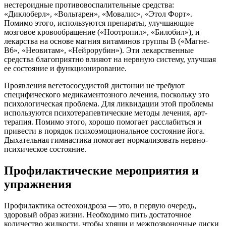
нестероидные противовоспалительные средства:
«Диклоберл», «Вольтарен», «Мовалис», «Этол Форт».
Помимо этого, используются препараты, улучшающие
мозговое кровообращение («Ноотропил», «Билобил»), и
лекарства на основе магния витаминов группы В («Магне-
В6», «Неовитам», «Нейрорубин»). Эти лекарственные
средства благоприятно влияют на нервную систему, улучшая
ее состояние и функционирование.
Проявления вегетососудистой дистонии не требуют
специфического медикаментозного лечения, поскольку это
психологическая проблема. Для ликвидации этой проблемы
используются психотерапевтические методы лечения, арт-
терапия. Помимо этого, хорошо помогает расслабиться и
привести в порядок психоэмоциональное состояние йога.
Дыхательная гимнастика помогает нормализовать нервно-
психическое состояние.
Профилактические мероприятия и
упражнения
Профилактика остеохондроза — это, в первую очередь,
здоровый образ жизни. Необходимо пить достаточное
количество жидкости, чтобы хрящи и межпозвоночные диски