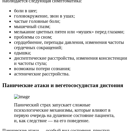
наблюдается следующая симптоматика:
боли в шее;
головокружение, звон в ушах;
частые головные боли;
мышечный спазм;
мелькание цветных пятен или «мушек» перед глазами;
проблемы со сном;
сердцебиение, перепады давления, изменения частоты
сердечных сокращений;
одышка;
диспептические расстройства, изменения консистенции
и частоты стула;
возможны потери сознания;
астенические расстройства.
Панические атаки и вегетососудистая дистония
Панический страх запускает сложные
психологические механизмы, которые влияют в
первую очередь на душевное состояние пациента,
и, как следствие — на его поведение.
Панические атаки — особый вид состояния, приступ