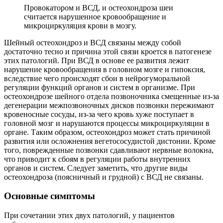
Провокатором и ВСД, и остеохондроза шеи
считается нарушенное кровообращение и
микроциркуляция крови в мозгу.
Шейный остеохондроз и ВСД связаны между собой
достаточно тесно и причина этой связи кроется в патогенезе
этих патологий. При ВСД в основе ее развития лежит
нарушение кровообращения в головном мозге и гипоксия,
вследствие чего происходят сбои в нейрогуморальной
регуляции функций органов и систем в организме. При
остеохондрозе шейного отдела позвоночника смещенные из-за
дегенерации межпозвоночных дисков позвонки пережимают
кровеносные сосуды, из-за чего кровь хуже поступает в
головной мозг и нарушаются процессы микроциркуляции в
органе. Таким образом, остеохондроз может стать причиной
развития или осложнения вегетососудистой дистонии. Кроме
того, поврежденные позвонки сдавливают нервные волокна,
что приводит к сбоям в регуляции работы внутренних
органов и систем. Следует заметить, что другие виды
остеохондроза (поясничный и грудной) с ВСД не связаны.
Основные симптомы
При сочетании этих двух патологий, у пациентов