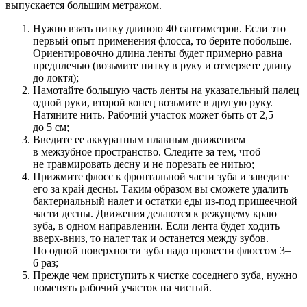
выпускается большим метражом.
Нужно взять нитку длиною 40 сантиметров. Если это
первый опыт применения флосса, то берите побольше.
Ориентировочно длина ленты будет примерно равна
предплечью (возьмите нитку в руку и отмеряете длину
до локтя);
Намотайте большую часть ленты на указательный палец
одной руки, второй конец возьмите в другую руку.
Натяните нить. Рабочий участок может быть от 2,5
до 5 см;
Введите ее аккуратным плавным движением
в межзубное пространство. Следите за тем, чтоб
не травмировать десну и не порезать ее нитью;
Прижмите флосс к фронтальной части зуба и заведите
его за край десны. Таким образом вы сможете удалить
бактериальный налет и остатки еды из-под пришеечной
части десны. Движения делаются к режущему краю
зуба, в одном направлении. Если лента будет ходить
вверх-вниз, то налет так и останется между зубов.
По одной поверхности зуба надо провести флоссом 3–
6 раз;
Прежде чем приступить к чистке соседнего зуба, нужно
поменять рабочий участок на чистый.