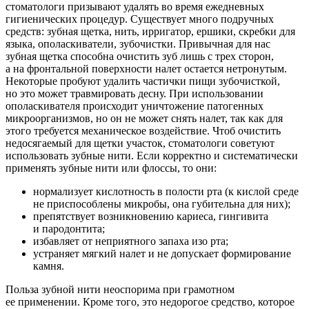
стоматологи призывают удалять во время ежедневных
гигиенических процедур. Существует много подручных
средств: зубная щетка, нить, ирригатор, ершики, скребки для
языка, ополаскиватели, зубочистки. Привычная для нас
зубная щетка способна очистить зуб лишь с трех сторон,
а на фронтальной поверхности налет остается нетронутым.
Некоторые пробуют удалить частички пищи зубочисткой,
но это может травмировать десну. При использовании
ополаскивателя происходит уничтожение патогенных
микроорганизмов, но он не может снять налет, так как для
этого требуется механическое воздействие. Чтоб очистить
недосягаемый для щетки участок, стоматологи советуют
использовать зубные нити. Если корректно и систематически
применять зубные нити или флоссы, то они:
нормализует кислотность в полости рта (к кислой среде
не приспособлены микробы, она губительна для них);
препятствует возникновению кариеса, гингивита
и пародонтита;
избавляет от неприятного запаха изо рта;
устраняет мягкий налет и не допускает формирование
камня.
Польза зубной нити неоспорима при грамотном
ее применении. Кроме того, это недорогое средство, которое