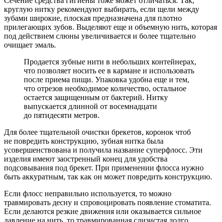
Сечение средства гигиены тоже может отличаться. Так,
круглую нитку рекомендуют выбирать, если щели между
зубами широкие, плоская предназначена для плотно
прилегающих зубов. Выделяют еще и объемную нить, которая
под действием слюны увеличивается и более тщательно
очищает эмаль.
Продается зубные нити в небольших контейнерах,
что позволяет носить ее в кармане и использовать
после приема пищи. Упаковка удобна еще и тем,
что отрезов необходимое количество, остальное
остается защищенным от бактерий. Нитку
выпускается длинной от восемнадцати
до пятидесяти метров.
Для более тщательной очистки брекетов, коронок чтоб
не повредить конструкцию, зубная нитка была
усовершенствована и получила название суперфлосс. Эти
изделия имеют заостренный конец для удобства
подсовывания под брекет. При применении флосса нужно
быть аккуратным, так как он может повредить конструкцию.
Если флосс неправильно используется, то можно
травмировать десну и спровоцировать появление стоматита.
Если делаются резкие движения или оказывается сильное
давление на нить, то травмированная слизистая долго