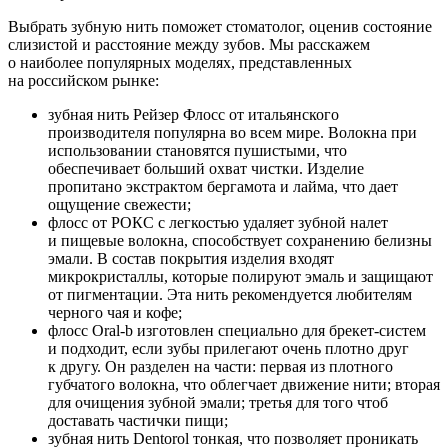
Выбрать зубную нить поможет стоматолог, оценив состояние
слизистой и расстояние между зубов. Мы расскажем
о наиболее популярных моделях, представленных
на российском рынке:
зубная нить Рейзер Флосс от итальянского
производителя популярна во всем мире. Волокна при
использовании становятся пушистыми, что
обеспечивает больший охват чистки. Изделие
пропитано экстрактом бергамота и лайма, что дает
ощущение свежести;
флосс от РОКС с легкостью удаляет зубной налет
и пищевые волокна, способствует сохранению белизны
эмали. В состав покрытия изделия входят
микрокристаллы, которые полируют эмаль и защищают
от пигментации. Эта нить рекомендуется любителям
черного чая и кофе;
флосс Oral-b изготовлен специально для брекет-систем
и подходит, если зубы прилегают очень плотно друг
к другу. Он разделен на части: первая из плотного
губчатого волокна, что облегчает движение нити; вторая
для очищения зубной эмали; третья для того чтоб
доставать частички пищи;
зубная нить Dentorol тонкая, что позволяет проникать