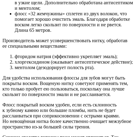
в узкие щели. Дополнительно обработана антисептиком
и ментолом;
флосс «32 жемчужины» сплетен из двух волокон, что
помогает хорошо очистить эмаль. Благодаря обработке
воском легко скользит по поверхности и не рвется.
Длина 65 метров.
Производитель может усовершенствовать нитку, обработав
ее специальными веществами:
фторидом натрия (эффективно укрепляет эмаль);
хлоргексидином (оказывает антисептическое действие);
ментолом (дезодорирует полость рта).
Для удобства использования флоссы для зубов могут быть
покрыты воском. Вощеную нитку советуют применять тем,
кто только пробует ею пользоваться, поскольку она лучше
скользит по поверхности эмали и не расслаивается.
Флосс покрытый воском удобен, если есть склонность
к зубному камню или большие пломбы, нить не будет
расслаиваться при соприкосновении с острыми краями.
Но невощённая нитка более качественно очищает межзубное
пространство из-за большей силы трения.