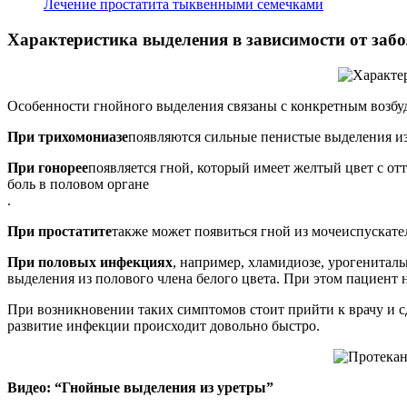
Лечение простатита тыквенными семечками
Характеристика выделения в зависимости от заб
Особенности гнойного выделения связаны с конкретным возбу
При трихомониазе
появляются сильные пенистые выделения из
При гонорее
появляется гной, который имеет желтый цвет с отт
боль в половом органе
.
При простатите
также может появиться гной из мочеиспускател
При половых инфекциях
, например, хламидиозе, урогенитал
выделения из полового члена белого цвета. При этом пациент 
При возникновении таких симптомов стоит прийти к врачу и сд
развитие инфекции происходит довольно быстро.
Видео: “Гнойные выделения из уретры”