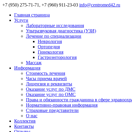
+7 (950) 275-71-71, +7 (960) 911-23-03
info@centromed42.ru
Главная страница
Услуги
Лабораторные исследования
Ультразвуковая диагностика (УЗИ)
Лечение по специализации
Неврология
Ортопедия
Гинекология
Гастроэнторология
Массаж
Информация
Стоимость лечения
Часы приема врачей
Лицензия и реквизиты
Оказание услуг по ДМС
Оказание услуг по ОМС
Права и обязанности гражданина в сфере здравоох
Нормативно-правовая информация
Страховые представители
О нас
Коллектив
Контакты
Отзывы