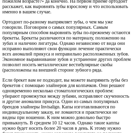
пожилом возрасте?» да конечно. На первом приеме ортодонт
расскажет, как выровнять зубы взрослому и что использовать
именно в вашем случае.
Ортодонт по-разному выпрямляет зубы, о чем мы уже
говорили. Поговорим о самых популярных. Самым
популярным способом выровнять зубы по-прежнему остаются
брекеты. Брекеты различаются по материалу, положению на
зубах и наличию лигатуры. Однако независимо от вида они
исправно выполняют свои функции лечение практически
всех аномалий прикуса и неправильно расположенных зубов.
Экономное выравнивание зубов и устранение других проблем
позволит носить металлические вестибулярные скобы
(расположены на внешней стороне зубного ряда.
Если брекет вам не подходит, вы можете выпрямить зубы без
брекетов с помощью элайнеров для колпачков. Они решают
одновременно несколько стоматологических проблем:
убирают промежутки между зубами, исправляют скученность
и другие аномалии прикуса. Один из самых популярных
брендов элайнеры Invisalign. Капы изготавливаются по
индивидуальному заказу, не ломаются и практически не
видны при ношении. К ним можно довольно быстро
привыкнуть. В среднем 10 12 часов. Однако такие каппы
нужно будет носить более 20 часов в день. К этому нужно