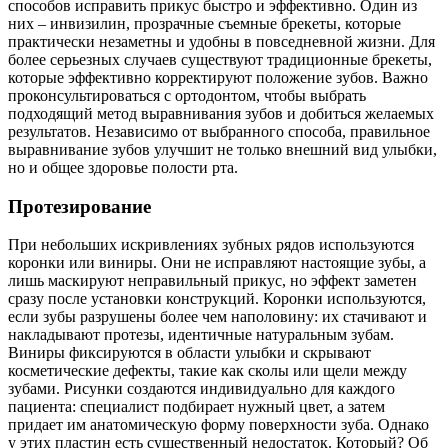
способов исправить прикус быстро и эффективно. Один из
них – инвизилин, прозрачные съемные брекеты, которые
практически незаметны и удобны в повседневной жизни. Для
более серьезных случаев существуют традиционные брекеты,
которые эффективно корректируют положение зубов. Важно
проконсультироваться с ортодонтом, чтобы выбрать
подходящий метод выравнивания зубов и добиться желаемых
результатов. Независимо от выбранного способа, правильное
выравнивание зубов улучшит не только внешний вид улыбки,
но и общее здоровье полости рта.
Протезирование
При небольших искривлениях зубных рядов используются
коронки или виниры. Они не исправляют настоящие зубы, а
лишь маскируют неправильный прикус, но эффект заметен
сразу после установки конструкций. Коронки используются,
если зубы разрушены более чем наполовину: их стачивают и
накладывают протезы, идентичные натуральным зубам.
Виниры фиксируются в области улыбки и скрывают
косметические дефекты, такие как сколы или щели между
зубами. Рисунки создаются индивидуально для каждого
пациента: специалист подбирает нужный цвет, а затем
придает им анатомическую форму поверхности зуба. Однако
у этих пластин есть существенный недостаток. Который? Об