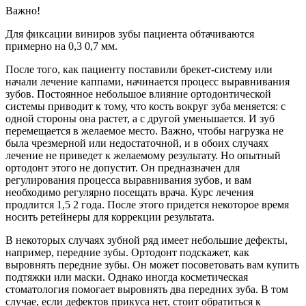
Важно!
Для фиксации виниров зубы пациента обтачиваются
примерно на 0,3 0,7 мм.
После того, как пациенту поставили брекет-систему или
начали лечение каппами, начинается процесс выравнивания
зубов. Постоянное небольшое влияние ортодонтической
системы приводит к тому, что кость вокруг зуба меняется: с
одной стороны она растет, а с другой уменьшается. И зуб
перемещается в желаемое место. Важно, чтобы нагрузка не
была чрезмерной или недостаточной, и в обоих случаях
лечение не приведет к желаемому результату. Но опытный
ортодонт этого не допустит. Он предназначен для
регулирования процесса выравнивания зубов, и вам
необходимо регулярно посещать врача. Курс лечения
продлится 1,5 2 года. После этого придется некоторое время
носить ретейнеры для коррекции результата.
В некоторых случаях зубной ряд имеет небольшие дефекты,
например, передние зубы. Ортодонт подскажет, как
выровнять передние зубы. Он может посоветовать вам купить
подтяжки или маски. Однако иногда косметическая
стоматология помогает выровнять два передних зуба. В том
случае, если дефектов прикуса нет, стоит обратиться к