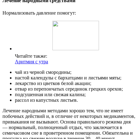
Лечение народными средствами
Нормализовать давление помогут:
Читайте также:
Аритмия с утра
чай из черной смородины;
настой календулы с бархатцами и листьями мяты;
лекарство из цветков белой акации;
отвар из перепончатых серединок грецких орехов;
подсушенная или свежая калина;
рассол из капустных листьев.
Лечение народными методами хорошо тем, что не имеет
побочных действий и, в отличие от некоторых медикаментов,
привыкания не вызывают. Основа правильного режима дня
― нормальный, полноценный отдых, что заключается в
семичасовом сне в проветренном помещении. Обязательна и
прогулка на свежем воздухе в течение 30―40 минут,