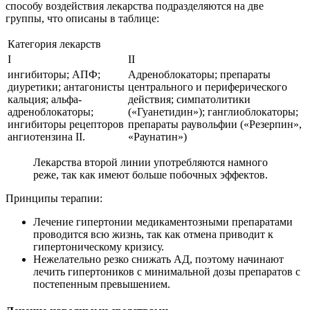
способу воздействия лекарства подразделяются на две
группы, что описаны в таблице:
Категория лекарств
I
II
ингибиторы; АПФ;
Адреноблокаторы; препараты
диуретики; антагонисты
центрального и периферического
кальция; альфа-
действия; симпатолитики
адреноблокаторы;
(«Гуанетидин»); ганглиоблокаторы;
ингибиторы рецепторов
препараты раувольфии («Резерпин»,
ангиотензина ІІ.
«Раунатин»)
Лекарства второй линии употребляются намного
реже, так как имеют больше побочных эффектов.
Принципы терапии:
Лечение гипертонии медикаментозными препаратами
проводится всю жизнь, так как отмена приводит к
гипертоническому кризису.
Нежелательно резко снижать АД, поэтому начинают
лечить гипертоников с минимальной дозы препаратов с
постепенным превышением.