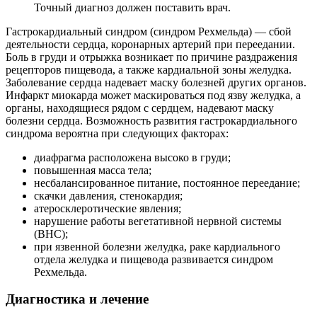
Точный диагноз должен поставить врач.
Гастрокардиальный синдром (синдром Рехмельда) — сбой
деятельности сердца, коронарных артерий при переедании.
Боль в груди и отрыжка возникает по причине раздражения
рецепторов пищевода, а также кардиальной зоны желудка.
Заболевание сердца надевает маску болезней других органов.
Инфаркт миокарда может маскироваться под язву желудка, а
органы, находящиеся рядом с сердцем, надевают маску
болезни сердца. Возможность развития гастрокардиального
синдрома вероятна при следующих факторах:
диафрагма расположена высоко в груди;
повышенная масса тела;
несбалансированное питание, постоянное переедание;
скачки давления, стенокардия;
атеросклеротические явления;
нарушение работы вегетативной нервной системы
(ВНС);
при язвенной болезни желудка, раке кардиального
отдела желудка и пищевода развивается синдром
Рехмельда.
Диагностика и лечение