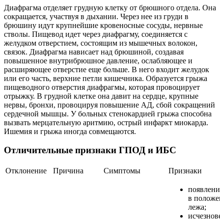
Диафрагма отделяет грудную клетку от брюшного отдела. Она
сокращается, участвуя в дыхании. Через нее из груди в
брюшину идут крупнейшие кровеносные сосуды, нервные
стволы. Пищевод идет через диафрагму, соединяется с
желудком отверстием, состоящим из мышечных волокон,
связок. Диафрагма нависает над брюшиной, создавая
повышенное внутрибрюшное давление, ослабляющее и
расширяющее отверстие еще больше. В него входит желудок
или его часть, верхние петли кишечника. Образуется грыжа
пищеводного отверстия диафрагмы, которая провоцирует
отрыжку. В грудной клетке она давит на сердце, крупные
нервы, бронхи, провоцируя повышение АД, сбой сокращений
сердечной мышцы. У больных стенокардией грыжа способна
вызвать мерцательную аритмию, острый инфаркт миокарда.
Ишемия и грыжа иногда совмещаются.
Отличительные признаки ГПОД и ИБС
Отклонение
Причина
Симптомы
Признаки
появлени
в полож
лежа;
исчезнов