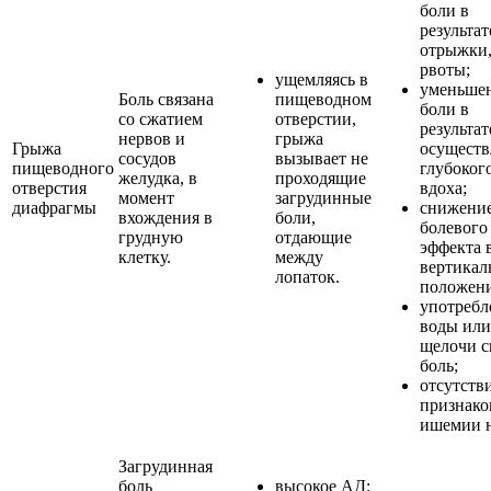
боли в
результат
отрыжки
рвоты;
ущемляясь в
уменьше
Боль связана
пищеводном
боли в
со сжатием
отверстии,
результат
нервов и
грыжа
Грыжа
осуществ
сосудов
вызывает не
пищеводного
глубоког
желудка, в
проходящие
отверстия
вдоха;
момент
загрудинные
диафрагмы
снижени
вхождения в
боли,
болевого
грудную
отдающие
эффекта 
клетку.
между
вертикал
лопаток.
положен
употребл
воды или
щелочи с
боль;
отсутств
признако
ишемии н
Загрудинная
боль
высокое АД;