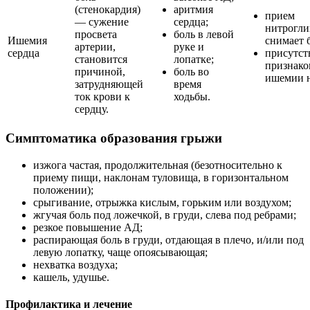
(стенокардия)
аритмия
прием
— сужение
сердца;
нитрогли
просвета
боль в левой
Ишемия
снимает 
артерии,
руке и
сердца
присутст
становится
лопатке;
признако
причиной,
боль во
ишемии н
затрудняющей
время
ток крови к
ходьбы.
сердцу.
Симптоматика образования грыжи
изжога частая, продолжительная (безотносительно к
приему пищи, наклонам туловища, в горизонтальном
положении);
срыгивание, отрыжка кислым, горьким или воздухом;
жгучая боль под ложечкой, в груди, слева под ребрами;
резкое повышение АД;
распирающая боль в груди, отдающая в плечо, и/или под
левую лопатку, чаще опоясывающая;
нехватка воздуха;
кашель, удушье.
Профилактика и лечение