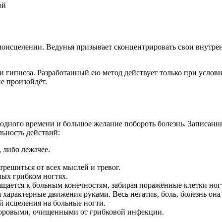
ой
оисцелении. Ведунья призывает сконцентрировать свои внутренн
 гипноза. Разработанный ею метод действует только при условии
не произойдёт.
одного времени и большое желание побороть болезнь. Записанн
ьность действий:
 либо лежачее.
отрешиться от всех мыслей и тревог.
ых грибком ногтях.
ащается к больным конечностям, забирая поражённые клетки ногт
характерные движения руками. Весь негатив, боль, болезнь она
ей исцеления на больные ногти.
доровыми, очищенными от грибковой инфекции.