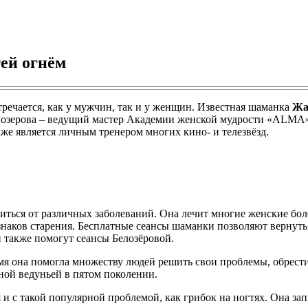
тей огнём
речается, как у мужчин, так и у женщин. Известная шаманка
Жа
Белозерова – ведущий мастер Академии женской мудрости «ALMA»
кже является личным тренером многих кино- и телезвёзд.
виться от различных заболеваний. Она лечит многие женские бо
изнаков старения. Бесплатные сеансы шаманки позволяют верну
 также помогут сеансы Белозёровой.
емя она помогла множеству людей решить свои проблемы, обрести
нной ведуньей в пятом поколении.
 и с такой популярной проблемой, как грибок на ногтях. Она за