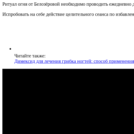
Ритуал огня от Белозёровой необходимо проводить ежедневно 
Испробовать на себе действие целительного сеанса по избавле
Читайте также:
Димексид для лечения грибка ногтей: способ применени