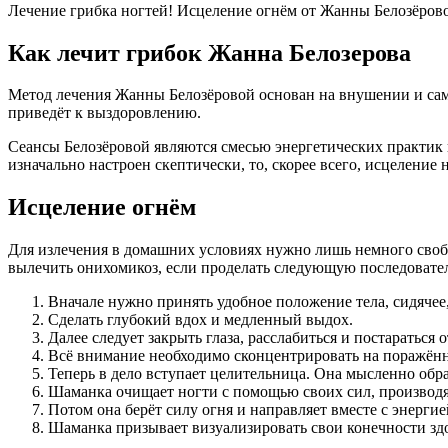
Лечение грибка ногтей! Исцеление огнём от Жанны Белозёров
Как лечит грибок Жанна Белозерова
Метод лечения Жанны Белозёровой основан на внушении и сам
приведёт к выздоровлению.
Сеансы Белозёровой являются смесью энергетических практик и
изначально настроен скептически, то, скорее всего, исцеление 
Исцеление огнём
Для излечения в домашних условиях нужно лишь немного своб
вылечить онихомикоз, если проделать следующую последовател
Вначале нужно принять удобное положение тела, сидячее,
Сделать глубокий вдох и медленный выдох.
Далее следует закрыть глаза, расслабиться и постараться 
Всё внимание необходимо сконцентрировать на поражённ
Теперь в дело вступает целительница. Она мысленно обр
Шаманка очищает ногти с помощью своих сил, производя 
Потом она берёт силу огня и направляет вместе с энерги
Шаманка призывает визуализировать свои конечности з