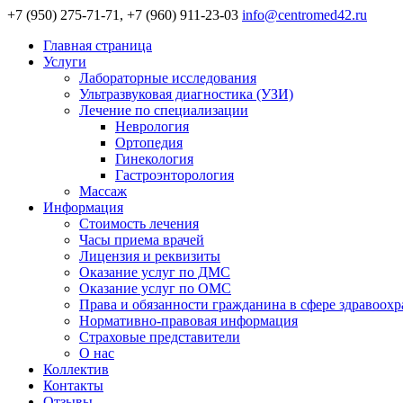
+7 (950) 275-71-71, +7 (960) 911-23-03
info@centromed42.ru
Главная страница
Услуги
Лабораторные исследования
Ультразвуковая диагностика (УЗИ)
Лечение по специализации
Неврология
Ортопедия
Гинекология
Гастроэнторология
Массаж
Информация
Стоимость лечения
Часы приема врачей
Лицензия и реквизиты
Оказание услуг по ДМС
Оказание услуг по ОМС
Права и обязанности гражданина в сфере здравоох
Нормативно-правовая информация
Страховые представители
О нас
Коллектив
Контакты
Отзывы