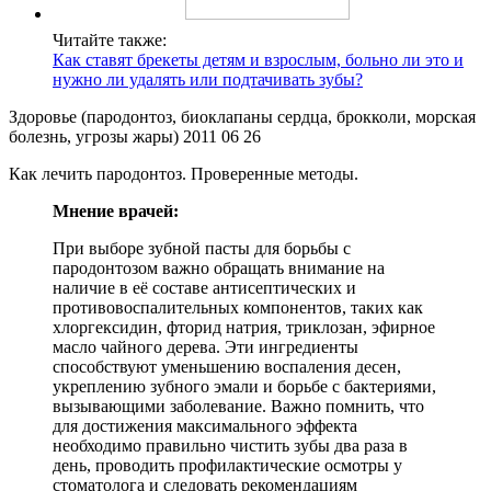
Читайте также:
Как ставят брекеты детям и взрослым, больно ли это и
нужно ли удалять или подтачивать зубы?
Здоровье (пародонтоз, биоклапаны сердца, брокколи, морская
болезнь, угрозы жары) 2011 06 26
Как лечить пародонтоз. Проверенные методы.
Мнение врачей:
При выборе зубной пасты для борьбы с
пародонтозом важно обращать внимание на
наличие в её составе антисептических и
противовоспалительных компонентов, таких как
хлоргексидин, фторид натрия, триклозан, эфирное
масло чайного дерева. Эти ингредиенты
способствуют уменьшению воспаления десен,
укреплению зубного эмали и борьбе с бактериями,
вызывающими заболевание. Важно помнить, что
для достижения максимального эффекта
необходимо правильно чистить зубы два раза в
день, проводить профилактические осмотры у
стоматолога и следовать рекомендациям