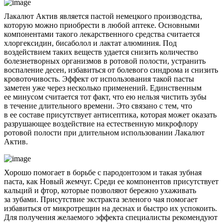
Лакалют Актив является пастой немецкого производства,
которую можно приобрести в любой аптеке. Основными
компонентами такого лекарственного средства считается
хлоргексидин, бисаболол и лактат алюминия. Под
воздействием таких веществ удается снизить количество
болезнетворных организмов в ротовой полости, устранить
воспаление десен, избавиться от болевого синдрома и снизить
кровоточивость. Эффект от использования такой пасты
заметен уже через несколько применений. Единственным
ее минусом считается тот факт, что ею нельзя чистить зубы
в течение длительного времени. Это связано с тем, что
в ее составе присутствует антисептика, которая может оказать
разрушающее воздействие на естественную микрофлору
ротовой полости при длительном использовании Лакалют
Актив.
Хорошо помогает в борьбе с пародонтозом и такая зубная
паста, как Новый жемчуг. Среди ее компонентов присутствует
кальций и фтор, которые позволяют бережно ухаживать
за зубами. Присутствие экстракта зеленого чая помогает
избавиться от микротрещин на деснах и быстро их успокоить.
Для получения желаемого эффекта специалисты рекомендуют