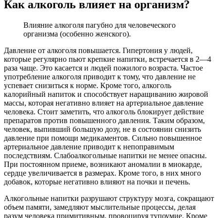
Как алкоголь влияет на организм?
Влияние алкоголя пагубно для человеческого
организма (особенно женского).
Давление от алкоголя повышается. Гипертония у людей,
которые регулярно пьют крепкие напитки, встречается в 2—4
раза чаще. Это касается и людей пожилого возраста. Частое
употребление алкоголя приводит к тому, что давление не
успевает снизиться к норме. Кроме того, алкоголь
калорийный напиток и способствует наращиванию жировой
массы, которая негативно влияет на артериальное давление
человека. Стоит заметить, что алкоголь блокирует действие
препаратов против повышенного давления. Таким образом,
человек, выпивший большую дозу, не в состоянии снизить
давление при помощи медикаментов. Сильно повышенное
артериальное давление приводит к непоправимым
последствиям. Слабоалкогольные напитки не менее опасны.
При постоянном приеме, возникают аномалии в миокарде,
сердце увеличивается в размерах. Кроме того, в них много
добавок, которые негативно влияют на почки и печень.
Алкогольные напитки разрушают структуру мозга, сокращают
объем памяти, замедляют мыслительные процессы, делая
разум человека примитивным, провоцируя тупоумие. Кроме