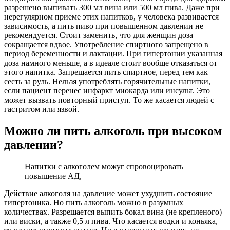
разрешено выпивать 300 мл вина или 500 мл пива. Даже при
нерегулярном приеме этих напитков, у человека развивается
зависимость, а пить пиво при повышенном давлении не
рекомендуется. Стоит заменить, что для женщин доза
сокращается вдвое. Употребление спиртного запрещено в
период беременности и лактации. При гипертонии указанная
доза намного меньше, а в идеале стоит вообще отказаться от
этого напитка. Запрещается пить спиртное, перед тем как
сесть за руль. Нельзя употреблять горячительные напитки,
если пациент перенес инфаркт миокарда или инсульт. Это
может вызвать повторный приступ. То же касается людей с
гастритом или язвой.
Можно ли пить алкоголь при высоком
давлении?
Напитки с алкоголем можуг спровоцировать
повышение АД,
Действие алкоголя на давление может ухудшить состояние
гипертоника. Но пить алкоголь можно в разумных
количествах. Разрешается выпить бокал вина (не крепленого)
или виски, а также 0,5 л пива. Что касается водки и коньяка,