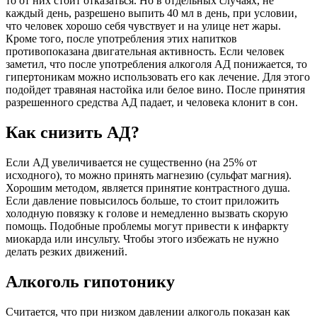
то от них стоит отказаться. Но в отдельных случаях, не
каждый день, разрешено выпить 40 мл в день, при условии,
что человек хорошо себя чувствует и на улице нет жары.
Кроме того, после употребления этих напитков
противопоказана двигательная активность. Если человек
заметил, что после употребления алкоголя АД понижается, то
гипертоникам можно использовать его как лечение. Для этого
подойдет травяная настойка или белое вино. После принятия
разрешенного средства АД падает, и человека клонит в сон.
Как снизить АД?
Если АД увеличивается не существенно (на 25% от
исходного), то можно принять магнезию (сульфат магния).
Хорошим методом, является принятие контрастного душа.
Если давление повысилось больше, то стоит приложить
холодную повязку к голове и немедленно вызвать скорую
помощь. Подобные проблемы могут привести к инфаркту
миокарда или инсульту. Чтобы этого избежать не нужно
делать резких движений.
Алкоголь гипотонику
Считается, что при низком давлении алкоголь показан как