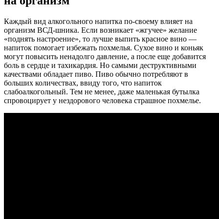
на организм
Каждый вид алкогольного напитка по-своему влияет на
организм ВСД-шника. Если возникает «жгучее» желание
«поднять настроение», то лучше выпить красное вино —
напиток помогает избежать похмелья. Сухое вино и коньяк
могут повысить ненадолго давление, а после еще добавится
боль в сердце и тахикардия. Но самыми деструктивными
качествами обладает пиво. Пиво обычно потребляют в
больших количествах, ввиду того, что напиток
слабоалкогольный. Тем не менее, даже маленькая бутылка
спровоцирует у нездорового человека страшное похмелье.