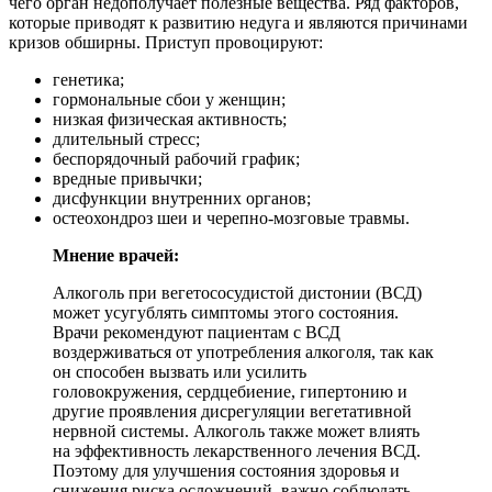
чего орган недополучает полезные вещества. Ряд факторов,
которые приводят к развитию недуга и являются причинами
кризов обширны. Приступ провоцируют:
генетика;
гормональные сбои у женщин;
низкая физическая активность;
длительный стресс;
беспорядочный рабочий график;
вредные привычки;
дисфункции внутренних органов;
остеохондроз шеи и черепно-мозговые травмы.
Мнение врачей:
Алкоголь при вегетососудистой дистонии (ВСД)
может усугублять симптомы этого состояния.
Врачи рекомендуют пациентам с ВСД
воздерживаться от употребления алкоголя, так как
он способен вызвать или усилить
головокружения, сердцебиение, гипертонию и
другие проявления дисрегуляции вегетативной
нервной системы. Алкоголь также может влиять
на эффективность лекарственного лечения ВСД.
Поэтому для улучшения состояния здоровья и
снижения риска осложнений, важно соблюдать